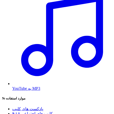
YouTube به MP3
موارد استفاده
№
پادکست های کلیپ
۹:۱۶ کلیپ های اجتماعی