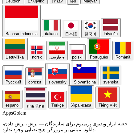
Magyar
हिंदी
עברית
Ελληνικά
Deutsch
Bahasa Indonesia
italiano
latviešu
日本語
한국어
Română
Português
polski
●
فارسی
norsk
Lietuviškai
Русский
српски
slovensky
Slovenščina
svenska
español
Türkçe
Українська
Tiếng Việt
ภาษาไทย
Apps
Golem
جعبه ابزار ویدیوی پریمیوم برای سازندگان — برش، برش دادن،
دانلود. مبتنی بر مرورگر. هیچ نصابی وجود ندارد.