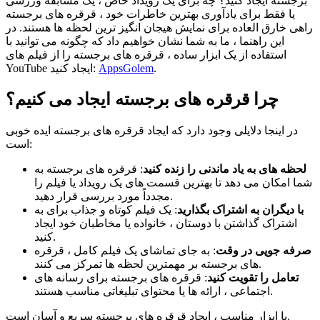
برجسته ایجاد کنید؟ چه برای یک رویداد خاص ، یک مسابقه ورزشی
یا فقط برای یادآوری بهترین خاطرات خود ، قرقره های برجسته
راهی خارق العاده برای نمایش هیجان انگیز ترین لحظه ها هستند. در
این راهنما ، ما به شما نشان خواهیم داد که چگونه می توانید با
استفاده از یک ابزار ساده ، قرقره های برجسته را از فیلم های
.
AppsGolem
YouTube ایجاد کنید:
چرا قرقره های برجسته ایجاد می کنیم؟
در اینجا دلایلی وجود دارد که ایجاد قرقره های برجسته ایده خوبی
است:
لحظه های به یاد ماندنی را زنده کنید
: قرقره های برجسته به
شما امکان می دهد تا بهترین قسمت های یک رویداد یا فیلم را
مجدداً مورد بررسی قرار دهید.
با دیگران به اشتراک بگذارید
: یک فیلم کوتاه و جذاب برای به
اشتراک گذاشتن با دوستان ، خانواده یا مخاطبان خود ایجاد
کنید.
صرفه جویی در وقت
: به جای تماشای یک فیلم کامل ، قرقره
های برجسته بر مهمترین لحظه ها تمرکز می کنند.
تعامل را تقویت کنید
: قرقره های برجسته برای رسانه های
اجتماعی ، ارائه ها یا محتوای تبلیغاتی مناسب هستند.
با ابزار مناسب ، ایجاد قرقره های برجسته سریع و آسان است.