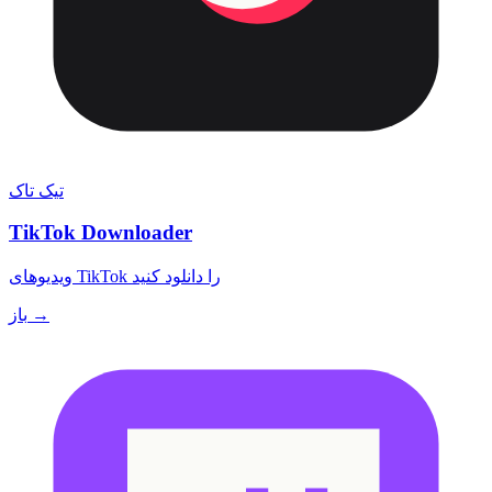
تیک تاک
TikTok Downloader
ویدیوهای TikTok را دانلود کنید
باز →