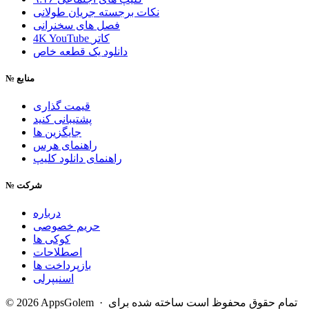
نکات برجسته جریان طولانی
فصل های سخنرانی
4K YouTube کاتر
دانلود یک قطعه خاص
منابع
№
قیمت گذاری
پشتیبانی کنید
جایگزین ها
راهنمای هرس
راهنمای دانلود کلیپ
شرکت
№
درباره
حریم خصوصی
کوکی ها
اصطلاحات
بازپرداخت ها
اسنیپرلی
© 2026 AppsGolem · تمام حقوق محفوظ است
ساخته شده برای