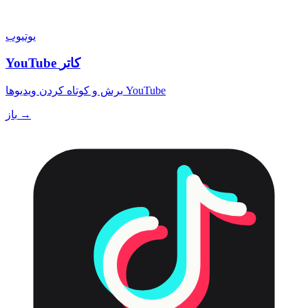
یوتیوب
YouTube کاتر
برش و کوتاه کردن ویدیوها YouTube
باز →