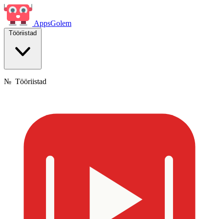
Apps
Golem
Tööriistad
№
Tööriistad