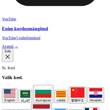
YouTube
Enim kordusmängitud
YouTube'i esiletõstmised
Avatud →
Sule
№
Keel
Valik
keel.
English
العربيّة
български
català
Hrvatski
繁體中文