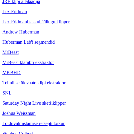
JRE klipi allalaadija
Lex Fridman
Lex Fridmani taskuhäälingu klipper
Andrew Huberman
Huberman Lab'i segmendid
MrBeast
MrBeast klambri ekstraktor
MKBHD
Tehnilise ülevaate klipi ekstraktor
SNL
Saturday Night Live sketšiklipper
Joshua Weissman
Toiduvalmistamise retsepti lõikur
Stephen Colbert