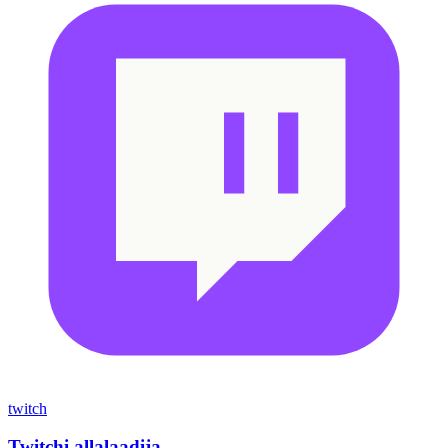
twitch
Twitchi allalaadija