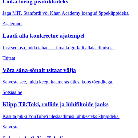
Lõika loeng peatükkideks
Jaga MIT, Stanfordi või Khan Academy loengud õppeklippideks.
Ajatempel
Laadi alla konkreetne ajatempel
Just see osa, mida tahad — ilma kogu faili allalaadimiseta.
Tsitaat
Võta sõna-sõnalt tsitaat välja
Salvesta see, mida keegi kaameras ütles, koos tõenditega.
Sotsiaalne
Klipp TikToki, rullide ja lühifilmide jaoks
Kasuta pikki YouTube'i üleslaadimisi lühikesteks klippideks.
Salvesta