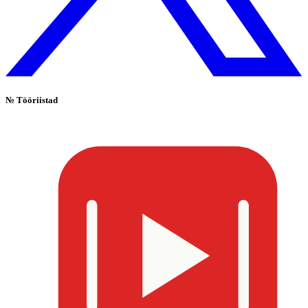
№
Tööriistad