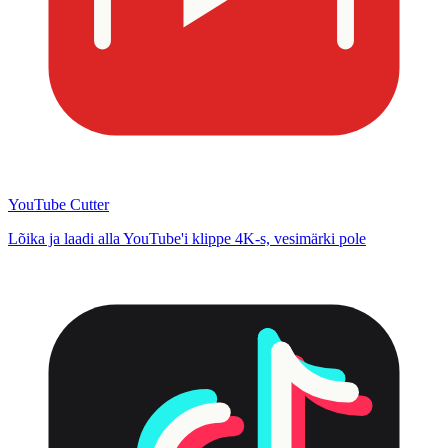
YouTube Cutter
Lõika ja laadi alla YouTube'i klippe 4K-s, vesimärki pole