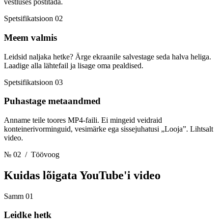
vestluses postitada.
Spetsifikatsioon 02
Meem valmis
Leidsid naljaka hetke? Ärge ekraanile salvestage seda halva heliga.
Laadige alla lähtefail ja lisage oma pealdised.
Spetsifikatsioon 03
Puhastage metaandmed
Anname teile toores MP4-faili. Ei mingeid veidraid
konteinerivorminguid, vesimärke ega sissejuhatusi „Looja”. Lihtsalt
video.
№ 02
/ Töövoog
Kuidas lõigata
YouTube'i video
Samm 01
Leidke hetk