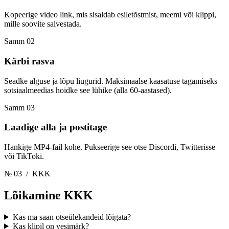
Kopeerige video link, mis sisaldab esiletõstmist, meemi või klippi,
mille soovite salvestada.
Samm 02
Kärbi rasva
Seadke alguse ja lõpu liugurid. Maksimaalse kaasatuse tagamiseks
sotsiaalmeedias hoidke see lühike (alla 60-aastased).
Samm 03
Laadige alla ja postitage
Hankige MP4-fail kohe. Pukseerige see otse Discordi, Twitterisse
või TikToki.
№ 03
/ KKK
Lõikamine
KKK
Kas ma saan otseülekandeid lõigata?
Kas klipil on vesimärk?