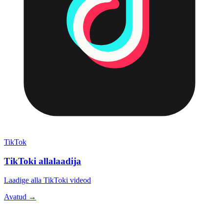
TikTok
TikToki allalaadija
Laadige alla TikToki videod
Avatud →