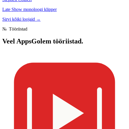
Late Show monoloogi klipper
Sirvi kõiki loojaid
→
№
Tööriistad
Veel
AppsGolem tööriistad.