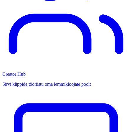
Creator Hub
Sirvi klippide tööriistu oma lemmikloojate poolt