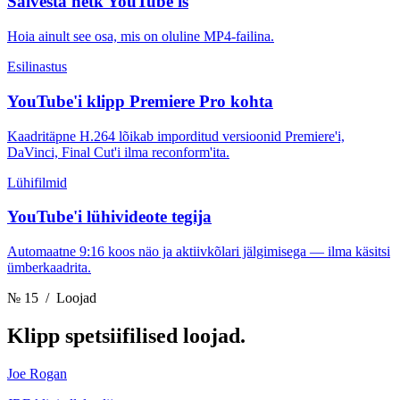
Salvesta hetk YouTube'is
Hoia ainult see osa, mis on oluline MP4-failina.
Esilinastus
YouTube'i klipp Premiere Pro kohta
Kaadritäpne H.264 lõikab imporditud versioonid Premiere'i,
DaVinci, Final Cut'i ilma reconform'ita.
Lühifilmid
YouTube'i lühivideote tegija
Automaatne 9:16 koos näo ja aktiivkõlari jälgimisega — ilma käsitsi
ümberkaadrita.
№ 15
/ Loojad
Klipp
spetsiifilised loojad.
Joe Rogan