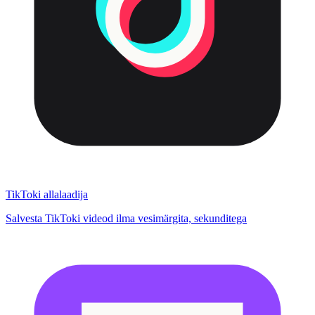
TikToki allalaadija
Salvesta TikToki videod ilma vesimärgita, sekunditega