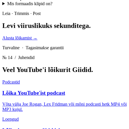
Mis formaadis klipid on?
Leia · Trimmis · Post
Levi viiruslikuks
sekunditega.
Alusta lõikamist
→
Turvaline · Tagasimakse garantii
№ 14
/ Juhendid
Veel YouTube'i lõikurit
Giidid.
Podcastid
Lõika YouTube'ist podcast
Võta välja Joe Rogan, Lex Fridman või mõni podcasti hetk MP4 või
MP3 kujul.
Loengud