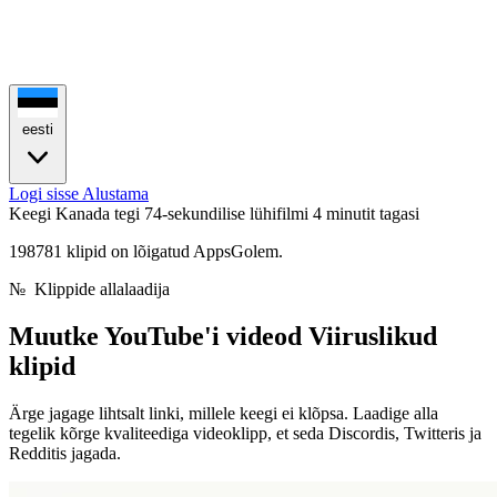
eesti
Logi sisse
Alustama
Keegi Kanada tegi 74-sekundilise lühifilmi
4 minutit tagasi
198781 klipid on lõigatud AppsGolem.
№
Klippide allalaadija
Muutke YouTube'i videod
Viiruslikud
klipid
Ärge jagage lihtsalt linki, millele keegi ei klõpsa. Laadige alla
tegelik kõrge kvaliteediga videoklipp, et seda Discordis, Twitteris ja
Redditis jagada.