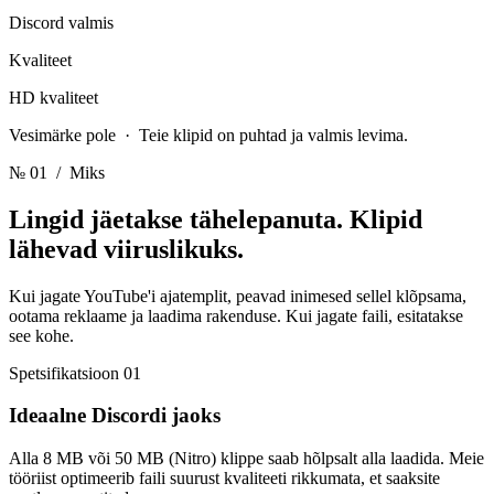
Discord valmis
Kvaliteet
HD kvaliteet
Vesimärke pole · Teie klipid on puhtad ja valmis levima.
№ 01
/ Miks
Lingid jäetakse tähelepanuta.
Klipid
lähevad viiruslikuks.
Kui jagate YouTube'i ajatemplit, peavad inimesed sellel klõpsama,
ootama reklaame ja laadima rakenduse. Kui jagate faili, esitatakse
see kohe.
Spetsifikatsioon 01
Ideaalne Discordi jaoks
Alla 8 MB või 50 MB (Nitro) klippe saab hõlpsalt alla laadida. Meie
tööriist optimeerib faili suurust kvaliteeti rikkumata, et saaksite