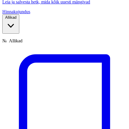
Leia ja salvesta hetk, mida kõik uuesti mängivad
Hinnakujundus
Allikad
№
Allikad