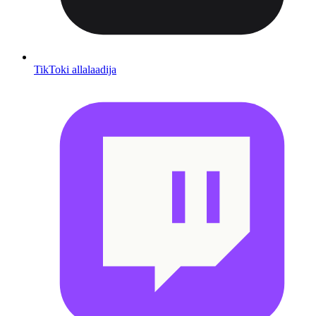
TikToki allalaadija