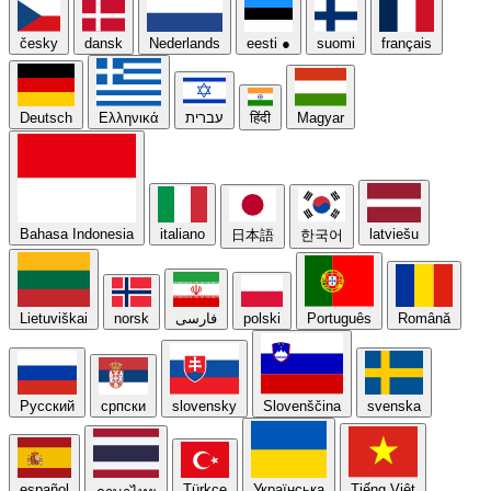
česky
dansk
Nederlands
eesti
●
suomi
français
Deutsch
Ελληνικά
עברית
हिंदी
Magyar
Bahasa Indonesia
italiano
latviešu
日本語
한국어
Lietuviškai
norsk
فارسی
polski
Português
Română
Русский
српски
slovensky
Slovenščina
svenska
español
Türkçe
Українська
Tiếng Việt