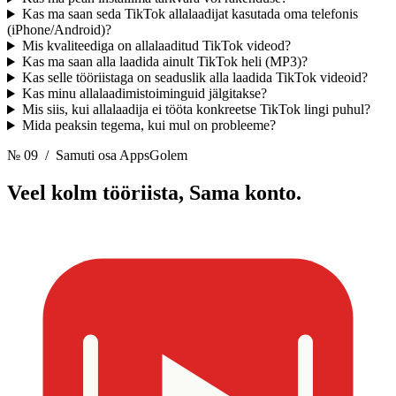
Kas ma saan seda TikTok allalaadijat kasutada oma telefonis
(iPhone/Android)?
Mis kvaliteediga on allalaaditud TikTok videod?
Kas ma saan alla laadida ainult TikTok heli (MP3)?
Kas selle tööriistaga on seaduslik alla laadida TikTok videoid?
Kas minu allalaadimistoiminguid jälgitakse?
Mis siis, kui allalaadija ei tööta konkreetse TikTok lingi puhul?
Mida peaksin tegema, kui mul on probleeme?
№ 09
/ Samuti osa AppsGolem
Veel kolm tööriista,
Sama konto.