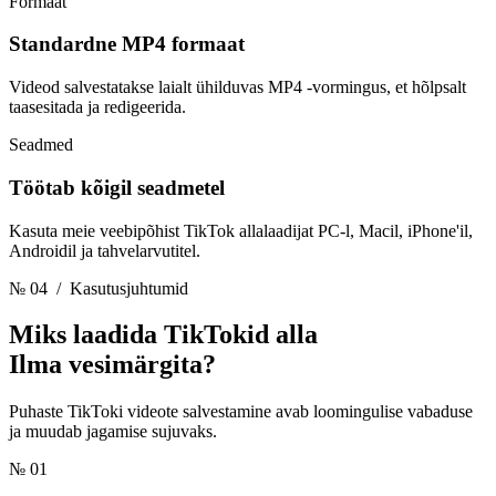
Formaat
Standardne MP4 formaat
Videod salvestatakse laialt ühilduvas MP4 -vormingus, et hõlpsalt
taasesitada ja redigeerida.
Seadmed
Töötab kõigil seadmetel
Kasuta meie veebipõhist TikTok allalaadijat PC-l, Macil, iPhone'il,
Androidil ja tahvelarvutitel.
№ 04
/ Kasutusjuhtumid
Miks laadida TikTokid alla
Ilma vesimärgita?
Puhaste TikToki videote salvestamine avab loomingulise vabaduse
ja muudab jagamise sujuvaks.
№ 01