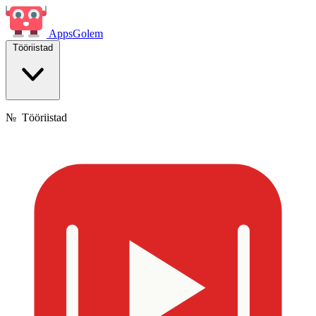
Apps
Golem
Tööriistad
№
Tööriistad