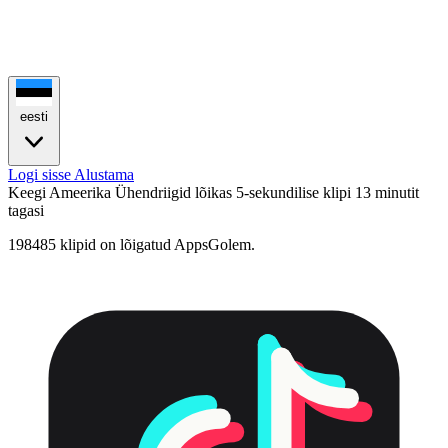
eesti
Logi sisse
Alustama
Keegi Ameerika Ühendriigid lõikas 5-sekundilise klipi
13 minutit
tagasi
198485 klipid on lõigatud AppsGolem.