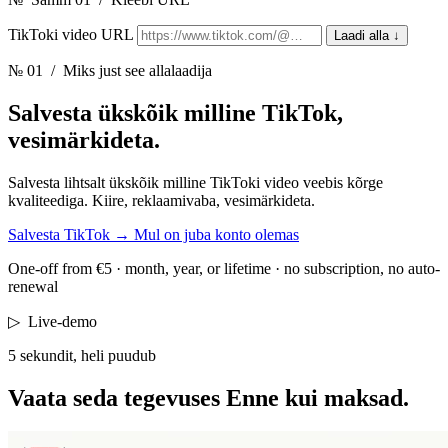
TikToki video URL
Laadi alla
↓
№ 01
/ Miks just see allalaadija
Salvesta ükskõik milline TikTok,
vesimärkideta.
Salvesta lihtsalt ükskõik milline TikToki video veebis kõrge
kvaliteediga. Kiire, reklaamivaba, vesimärkideta.
Salvesta TikTok
→
Mul on juba konto olemas
One-off from €5 · month, year, or lifetime · no subscription, no auto-
renewal
▷
Live-demo
5 sekundit, heli puudub
Vaata seda tegevuses
Enne kui maksad.