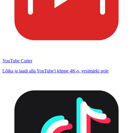
YouTube Cutter
Lõika ja laadi alla YouTube'i klippe 4K-s, vesimärki pole