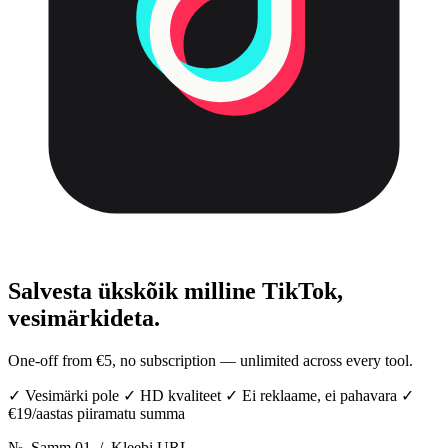
Salvesta ükskõik milline TikTok,
vesimärkideta.
One-off from €5, no subscription — unlimited across every tool.
✓
Vesimärki pole
✓
HD kvaliteet
✓
Ei reklaame, ei pahavara
✓
€19/aastas piiramatu summa
№
Samm 01
/
Kleebi URL