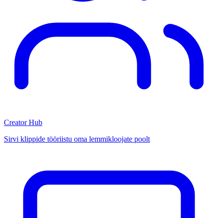
Creator Hub
Sirvi klippide tööriistu oma lemmikloojate poolt