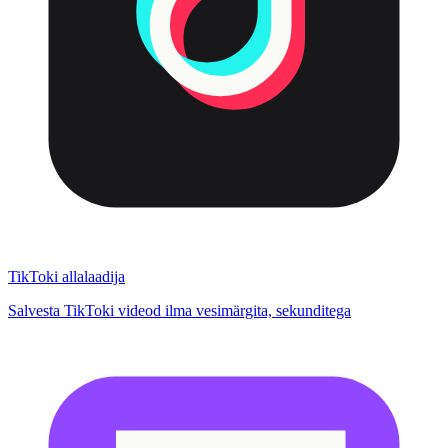
TikToki allalaadija
Salvesta TikToki videod ilma vesimärgita, sekunditega