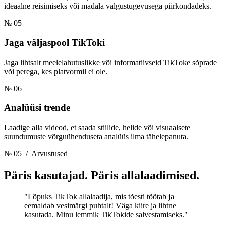
ideaalne reisimiseks või madala valgustugevusega piirkondadeks.
№ 05
Jaga väljaspool TikToki
Jaga lihtsalt meelelahutuslikke või informatiivseid TikToke sõprade
või perega, kes platvormil ei ole.
№ 06
Analüüsi trende
Laadige alla videod, et saada stiilide, helide või visuaalsete
suundumuste võrguühenduseta analüüs ilma tähelepanuta.
№ 05
/ Arvustused
Päris kasutajad.
Päris allalaadimised.
"Lõpuks TikTok allalaadija, mis tõesti töötab ja
eemaldab vesimärgi puhtalt! Väga kiire ja lihtne
kasutada. Minu lemmik TikTokide salvestamiseks."