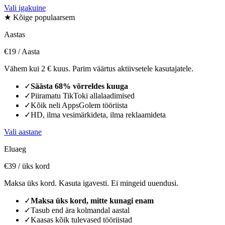
Vali igakuine
★ Kõige populaarsem
Aastas
€19
/ Aasta
Vähem kui 2 € kuus. Parim väärtus aktiivsetele kasutajatele.
✓
Säästa 68% võrreldes kuuga
✓
Piiramatu TikToki allalaadimised
✓
Kõik neli AppsGolem tööriista
✓
HD, ilma vesimärkideta, ilma reklaamideta
Vali aastane
Eluaeg
€39
/ üks kord
Maksa üks kord. Kasuta igavesti. Ei mingeid uuendusi.
✓
Maksa üks kord, mitte kunagi enam
✓
Tasub end ära kolmandal aastal
✓
Kaasas kõik tulevased tööriistad