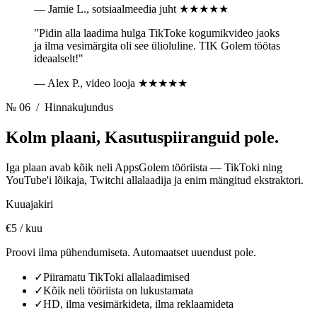
— Jamie L., sotsiaalmeedia juht
★★★★★
"Pidin alla laadima hulga TikToke kogumikvideo jaoks
ja ilma vesimärgita oli see ülioluline. TIK Golem töötas
ideaalselt!"
— Alex P., video looja
★★★★★
№ 06
/ Hinnakujundus
Kolm plaani,
Kasutuspiiranguid pole.
Iga plaan avab kõik neli AppsGolem tööriista — TikToki ning
YouTube'i lõikaja, Twitchi allalaadija ja enim mängitud ekstraktori.
Kuuajakiri
€5
/ kuu
Proovi ilma pühendumiseta. Automaatset uuendust pole.
✓
Piiramatu TikToki allalaadimised
✓
Kõik neli tööriista on lukustamata
✓
HD, ilma vesimärkideta, ilma reklaamideta