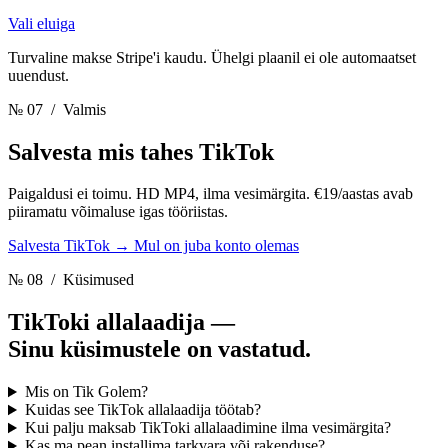
Vali eluiga
Turvaline makse Stripe'i kaudu. Ühelgi plaanil ei ole automaatset
uuendust.
№ 07
/ Valmis
Salvesta mis tahes TikTok
Paigaldusi ei toimu. HD MP4, ilma vesimärgita. €19/aastas avab
piiramatu võimaluse igas tööriistas.
Salvesta TikTok
→
Mul on juba konto olemas
№ 08
/ Küsimused
TikToki allalaadija —
Sinu küsimustele on vastatud.
Mis on Tik Golem?
Kuidas see TikTok allalaadija töötab?
Kui palju maksab TikToki allalaadimine ilma vesimärgita?
Kas ma pean installima tarkvara või rakenduse?