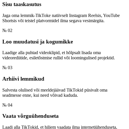
Sisu taaskasutus
Jaga oma lemmik-TikToke natiivselt Instagram Reelsis, YouTube
Shortsis või teistel platvormidel ilma segava vesimärgita.
№ 02
Loo muudatusi ja kogumikke
Laadige alla puhtad videoklipid, et hõlpsalt lisada oma
videorediitide, esiletõstmise rullid või loomingulised projektid.
№ 03
Arhiivi lemmikud
Salvesta olulised või meeldejäävad TikTokid püsivalt oma
seadmesse enne, kui need võivad kaduda.
№ 04
Vaata võrguühenduseta
Laadi alla TikTokid, et hiljem vaadata ilma internetiühenduseta,