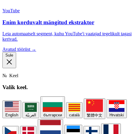
YouTube
Enim korduvalt mängitud ekstraktor
Leia automaatselt segment, kuhu YouTube'i vaatajad tegelikult tagasi
kerivad.
Avatud tööriist →
Sule
№
Keel
Valik
keel.
English
العربيّة
български
català
Hrvatski
繁體中文