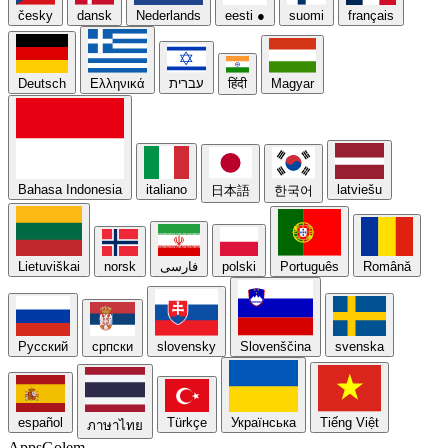
česky
dansk
Nederlands
eesti
●
suomi
français
Deutsch
Ελληνικά
עברית
हिंदी
Magyar
Bahasa Indonesia
italiano
latviešu
日本語
한국어
Lietuviškai
norsk
فارسی
polski
Português
Română
Русский
српски
slovensky
Slovenščina
svenska
español
Türkçe
Українська
Tiếng Việt
ภาษาไทย
Apps
Golem