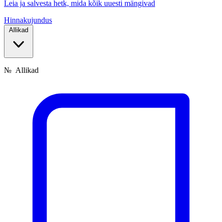
Leia ja salvesta hetk, mida kõik uuesti mängivad
Hinnakujundus
Allikad
№
Allikad