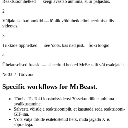
Reaktsioonihetked — keegi avastab auhinna, suur paljastus.
2
Väljakutse haripunktid — lõplik võiduhetk elimineerimisstiilis
videotes.
3
Trikkide tipphetked — see 'oota, kas nad just...' Šoki löögid.
4
Ühelauselised fraasid — tsiteeritud hetked MrBeastilt või osalejatelt.
№ 03
/ Töövood
Specific workflows for
MrBeast.
Tõmba TikToki loosimisvideost 30-sekundiline auhinna
avalikustamine.
Salvesta võistleja reaktsioonipilt, et kasutada seda reaktsiooni-
GIF-ina.
Võta välja trikide esiletõstetud hetk, mida jagada X-is
sõpradega.