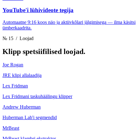
YouTube'i lühivideote tegija
Automaatne 9:16 koos näo ja aktiivkõlari jälgimisega — ilma käsitsi
ümberkaadrita.
№ 15
/ Loojad
Klipp
spetsiifilised loojad.
Joe Rogan
JRE klipi allalaadija
Lex Fridman
Lex Fridmani taskuhäälingu klipper
Andrew Huberman
Huberman Lab'i segmendid
MrBeast
MrBeast klambri ekstraktor