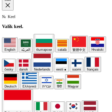
№
Keel
Valik
keel.
English
العربيّة
български
català
Hrvatski
繁體中文
česky
dansk
Nederlands
eesti
●
suomi
français
Deutsch
Ελληνικά
עברית
हिंदी
Magyar