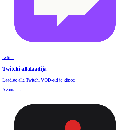
twitch
Twitchi allalaadija
Laadige alla Twitchi VOD-sid ja klippe
Avatud →