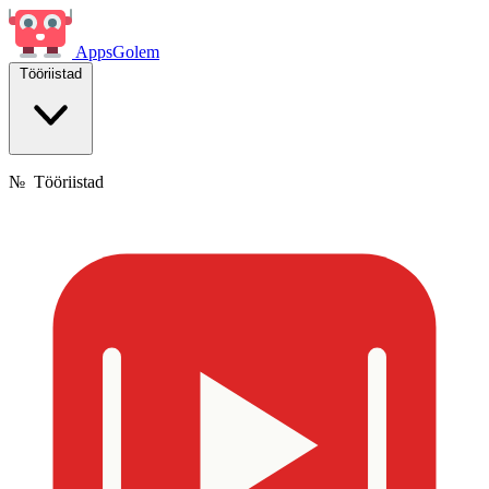
Apps
Golem
Tööriistad
№
Tööriistad