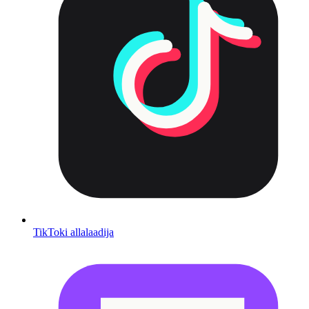
TikToki allalaadija