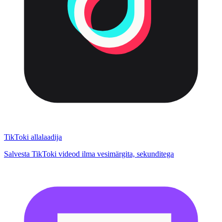
TikToki allalaadija
Salvesta TikToki videod ilma vesimärgita, sekunditega