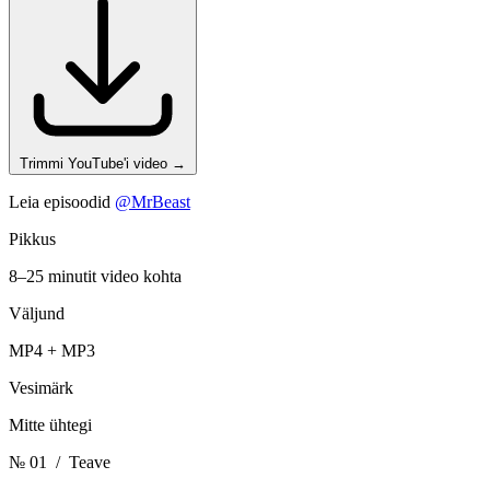
Trimmi YouTube'i video
→
Leia episoodid
@MrBeast
Pikkus
8–25 minutit video kohta
Väljund
MP4 + MP3
Vesimärk
Mitte ühtegi
№ 01
/ Teave