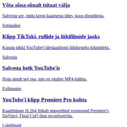
Võta sõna-sõnalt tsitaat välja
Salvesta see, mida keegi kaameras ütles, koos tõenditega.
Sotsiaalne
Klipp TikToki, rullide ja lühifilmide jaoks
Kasuta pikki YouTube'i üleslaadimisi lühikesteks klippideks.
Salvesta
Salvesta hetk YouTube'is
Hoia ainult see osa, mis on oluline MP4-failina.
Esilinastus
YouTube'i klipp Premiere Pro kohta
Kaadritäpne H.264 lõikab imporditud versioonid Premiere'i,
DaVinci, Final Cut'i ilma reconform'ita.
Lühifilmid