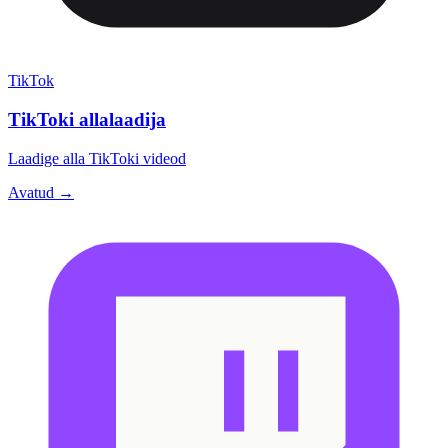
TikTok
TikToki allalaadija
Laadige alla TikToki videod
Avatud →