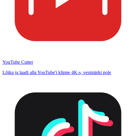
YouTube Cutter
Lõika ja laadi alla YouTube'i klippe 4K-s, vesimärki pole