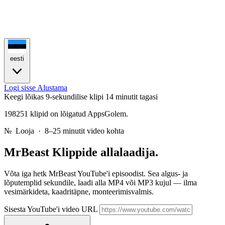
eesti
Logi sisse
Alustama
Keegi lõikas 9-sekundilise klipi
14 minutit tagasi
198251 klipid on lõigatud AppsGolem.
№
Looja · 8–25 minutit video kohta
MrBeast
Klippide allalaadija.
Võta iga hetk MrBeast YouTube'i episoodist. Sea algus- ja
lõputemplid sekundile, laadi alla MP4 või MP3 kujul — ilma
vesimärkideta, kaadritäpne, monteerimisvalmis.
Sisesta YouTube'i video URL