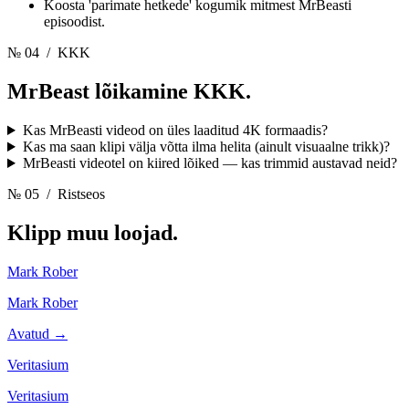
Koosta 'parimate hetkede' kogumik mitmest MrBeasti
episoodist.
№ 04
/ KKK
MrBeast lõikamine
KKK.
Kas MrBeasti videod on üles laaditud 4K formaadis?
Kas ma saan klipi välja võtta ilma helita (ainult visuaalne trikk)?
MrBeasti videotel on kiired lõiked — kas trimmid austavad neid?
№ 05
/ Ristseos
Klipp muu
loojad.
Mark Rober
Mark Rober
Avatud →
Veritasium
Veritasium