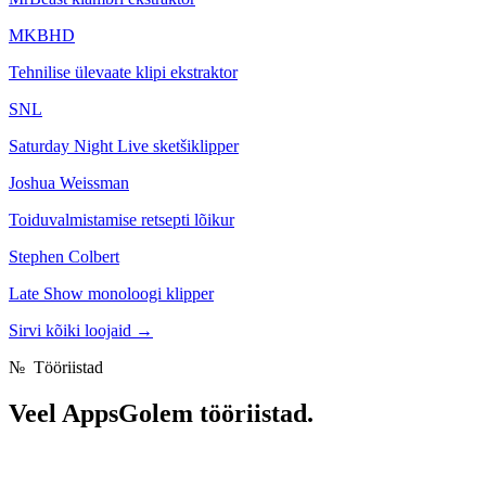
MKBHD
Tehnilise ülevaate klipi ekstraktor
SNL
Saturday Night Live sketšiklipper
Joshua Weissman
Toiduvalmistamise retsepti lõikur
Stephen Colbert
Late Show monoloogi klipper
Sirvi kõiki loojaid
→
№
Tööriistad
Veel
AppsGolem tööriistad.