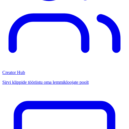
Creator Hub
Sirvi klippide tööriistu oma lemmikloojate poolt