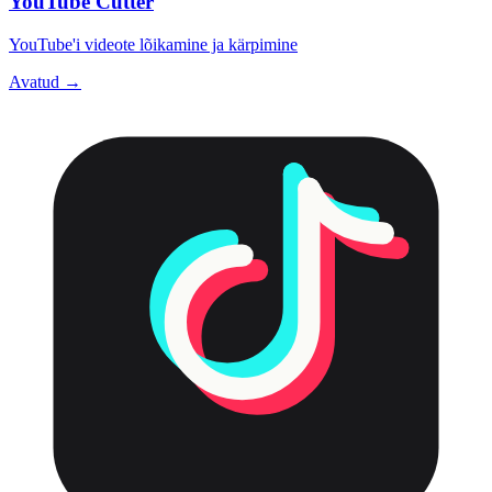
YouTube Cutter
YouTube'i videote lõikamine ja kärpimine
Avatud →