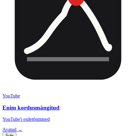
YouTube
Enim kordusmängitud
YouTube'i esiletõstmised
Avatud →
Sule