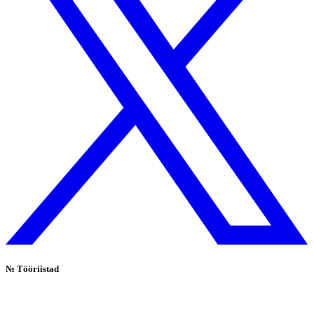
№
Tööriistad