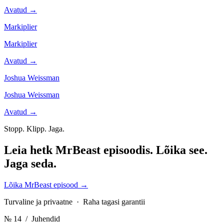
Avatud →
Markiplier
Markiplier
Avatud →
Joshua Weissman
Joshua Weissman
Avatud →
Stopp. Klipp. Jaga.
Leia hetk MrBeast episoodis.
Lõika see.
Jaga seda.
Lõika MrBeast episood
→
Turvaline ja privaatne · Raha tagasi garantii
№ 14
/ Juhendid