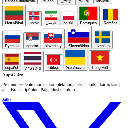
Bahasa Indonesia
italiano
latviešu
日本語
한국어
Lietuviškai
norsk
فارسی
polski
Português
Română
Русский
српски
slovensky
Slovenščina
svenska
español
Türkçe
Українська
Tiếng Việt
ภาษาไทย
Apps
Golem
Premium-videote tööriistakomplekt loojatele — lõika, kärpi, laadi
alla. Brauseripõhine. Paigaldusi ei toimu.
Jätka