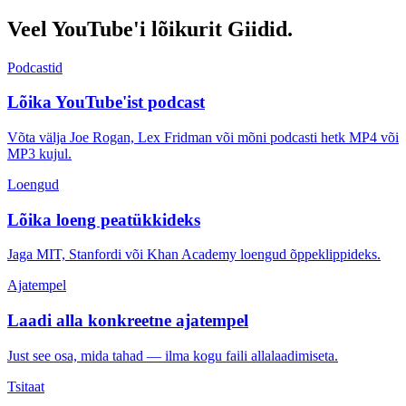
Veel YouTube'i lõikurit
Giidid.
Podcastid
Lõika YouTube'ist podcast
Võta välja Joe Rogan, Lex Fridman või mõni podcasti hetk MP4 või
MP3 kujul.
Loengud
Lõika loeng peatükkideks
Jaga MIT, Stanfordi või Khan Academy loengud õppeklippideks.
Ajatempel
Laadi alla konkreetne ajatempel
Just see osa, mida tahad — ilma kogu faili allalaadimiseta.
Tsitaat