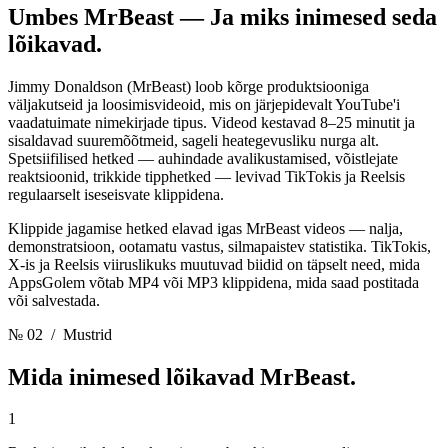
Umbes MrBeast —
Ja miks inimesed seda
lõikavad.
Jimmy Donaldson (MrBeast) loob kõrge produktsiooniga
väljakutseid ja loosimisvideoid, mis on järjepidevalt YouTube'i
vaadatuimate nimekirjade tipus. Videod kestavad 8–25 minutit ja
sisaldavad suuremõõtmeid, sageli heategevusliku nurga alt.
Spetsiifilised hetked — auhindade avalikustamised, võistlejate
reaktsioonid, trikkide tipphetked — levivad TikTokis ja Reelsis
regulaarselt iseseisvate klippidena.
Klippide jagamise hetked elavad igas MrBeast videos — nalja,
demonstratsioon, ootamatu vastus, silmapaistev statistika. TikTokis,
X-is ja Reelsis viiruslikuks muutuvad biidid on täpselt need, mida
AppsGolem võtab MP4 või MP3 klippidena, mida saad postitada
või salvestada.
№ 02
/ Mustrid
Mida inimesed lõikavad
MrBeast.
1