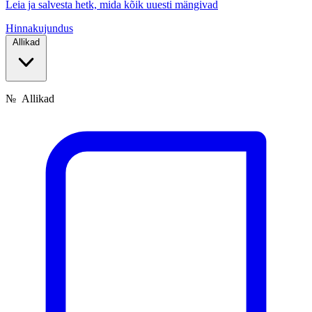
Leia ja salvesta hetk, mida kõik uuesti mängivad
Hinnakujundus
Allikad
№
Allikad