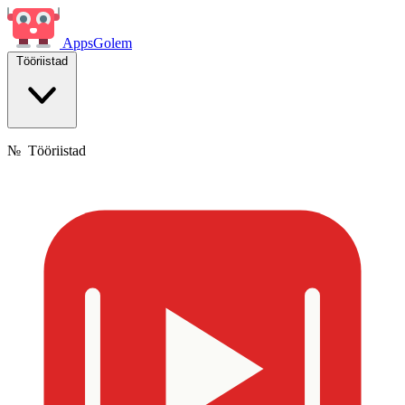
Apps
Golem
Tööriistad
№
Tööriistad