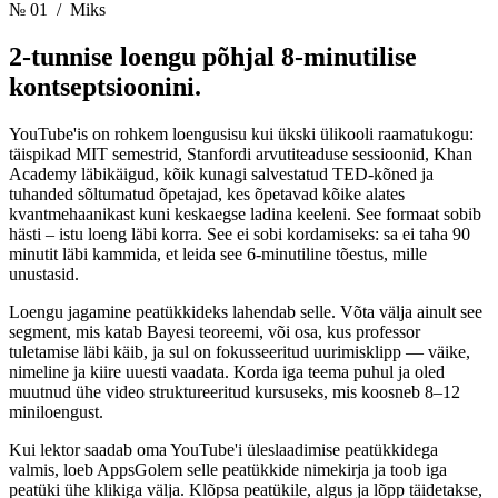
№ 01
/ Miks
2-tunnise loengu põhjal
8-minutilise
kontseptsioonini.
YouTube'is on rohkem loengusisu kui ükski ülikooli raamatukogu:
täispikad MIT semestrid, Stanfordi arvutiteaduse sessioonid, Khan
Academy läbikäigud, kõik kunagi salvestatud TED-kõned ja
tuhanded sõltumatud õpetajad, kes õpetavad kõike alates
kvantmehaanikast kuni keskaegse ladina keeleni. See formaat sobib
hästi – istu loeng läbi korra. See ei sobi kordamiseks: sa ei taha 90
minutit läbi kammida, et leida see 6-minutiline tõestus, mille
unustasid.
Loengu jagamine peatükkideks lahendab selle. Võta välja ainult see
segment, mis katab Bayesi teoreemi, või osa, kus professor
tuletamise läbi käib, ja sul on fokusseeritud uurimisklipp — väike,
nimeline ja kiire uuesti vaadata. Korda iga teema puhul ja oled
muutnud ühe video struktureeritud kursuseks, mis koosneb 8–12
miniloengust.
Kui lektor saadab oma YouTube'i üleslaadimise peatükkidega
valmis, loeb AppsGolem selle peatükkide nimekirja ja toob iga
peatüki ühe klikiga välja. Klõpsa peatükile, algus ja lõpp täidetakse,