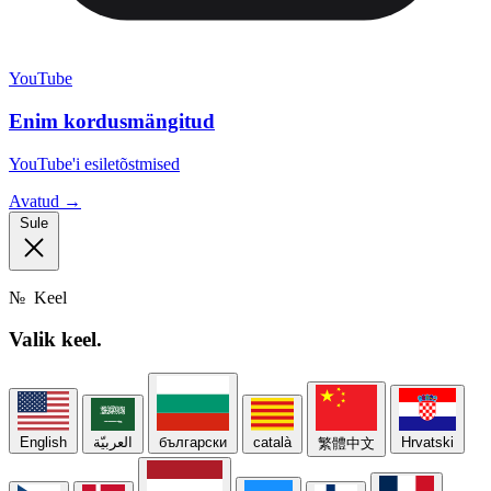
YouTube
Enim kordusmängitud
YouTube'i esiletõstmised
Avatud →
Sule
№
Keel
Valik
keel.
English
العربيّة
български
català
Hrvatski
繁體中文