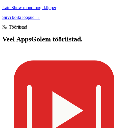
Late Show monoloogi klipper
Sirvi kõiki loojaid
→
№
Tööriistad
Veel
AppsGolem tööriistad.