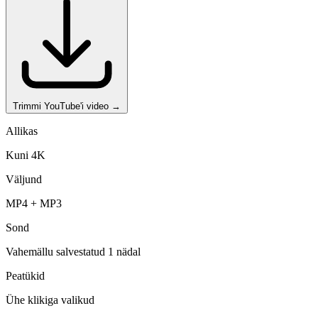
Trimmi YouTube'i video
→
Allikas
Kuni 4K
Väljund
MP4 + MP3
Sond
Vahemällu salvestatud 1 nädal
Peatükid
Ühe klikiga valikud