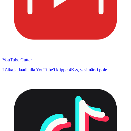
YouTube Cutter
Lõika ja laadi alla YouTube'i klippe 4K-s, vesimärki pole