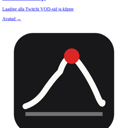
Laadige alla Twitchi VOD-sid ja klippe
Avatud →