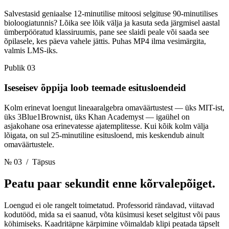
Salvestasid geniaalse 12-minutilise mitoosi selgituse 90-minutilises
bioloogiatunnis? Lõika see lõik välja ja kasuta seda järgmisel aastal
ümberpööratud klassiruumis, pane see slaidi peale või saada see
õpilasele, kes päeva vahele jättis. Puhas MP4 ilma vesimärgita,
valmis LMS-iks.
Publik 03
Iseseisev õppija loob teemade esitusloendeid
Kolm erinevat loengut lineaaralgebra omaväärtustest — üks MIT-ist,
üks 3Blue1Brownist, üks Khan Academyst — igaühel on
asjakohane osa erinevatesse ajatemplitesse. Kui kõik kolm välja
lõigata, on sul 25-minutiline esitusloend, mis keskendub ainult
omaväärtustele.
№ 03
/ Täpsus
Peatu paar sekundit
enne kõrvalepõiget.
Loengud ei ole rangelt toimetatud. Professorid rändavad, viitavad
kodutööd, mida sa ei saanud, võta küsimusi keset selgitust või paus
köhimiseks. Kaadritäpne kärpimine võimaldab klipi peatada täpselt