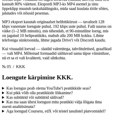
kannab 80% väärtust. Ekspordi MP3-ks MP4 asemel ja sinu
õppeklipp muutub taskuhäälinguks, mida saad kuulata tööle sõites,
jalutades või nõusid pesemas.
MP3 eksport kasutab originaalset helibitikiirust — tavaliselt 128
kbps vanemate loengute puhul, 192 kbps uute puhul. Faili suurus on
väike (1–2 MB minutis), mis tähendab, et 90-minutiline loeng, mis
on jagatud 10 helipeatükiks, mahub alla 200 MB kokku. Lihtne
telefoniga sünkroonida, lihtne jagada Drive'i või Discordi kaudu.
Kui visuaalid loevad — slaidid valemitega, tahvlituletised, graafikud
— vali MP4. Mõlemad formaadid säilitavad sama täpse viimistluse,
nii et sa ei vali kvaliteeti, vaid sihtkohta.
№ 05
/ KKK
Loengute kärpimine
KKK.
Kas loengus peab olema YouTube'i peatükkide seas?
Kui pikk võib olla peatükkide lõikamine?
Kas subtiitrid või subtiitrid säilivad?
Kas ma saan ühest loengust mitu peatükki välja lõigata ilma
uuesti analüüsimata?
Aga loengud Coursera, edX või teistel tasulistel platvormidel?