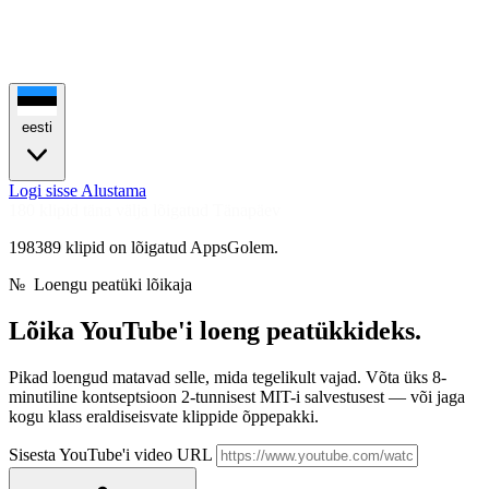
eesti
Logi sisse
Alustama
180 klipid täna välja lõigatud
Tänapäev
198389 klipid on lõigatud AppsGolem.
№
Loengu peatüki lõikaja
Lõika YouTube'i loeng
peatükkideks.
Pikad loengud matavad selle, mida tegelikult vajad. Võta üks 8-
minutiline kontseptsioon 2-tunnisest MIT-i salvestusest — või jaga
kogu klass eraldiseisvate klippide õppepakki.
Sisesta YouTube'i video URL