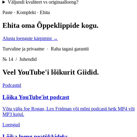
Väljundi kvaliteet vs originaalloeng?
Paste · Komplekt · Ehita
Ehita oma
Õppeklippide kogu.
Alusta loengute kärpimist
→
Turvaline ja privaatne · Raha tagasi garantii
№ 14
/ Juhendid
Veel YouTube'i lõikurit
Giidid.
Podcastid
Lõika YouTube'ist podcast
Võta välja Joe Rogan, Lex Fridman või mõni podcasti hetk MP4 või
MP3 kujul.
Loengud
Lõika loeng peatükkideks