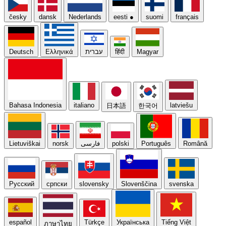
česky
dansk
Nederlands
eesti
●
suomi
français
Deutsch
Ελληνικά
עברית
हिंदी
Magyar
Bahasa Indonesia
italiano
latviešu
日本語
한국어
Lietuviškai
norsk
فارسی
polski
Português
Română
Русский
српски
slovensky
Slovenščina
svenska
español
Türkçe
Українська
Tiếng Việt
ภาษาไทย