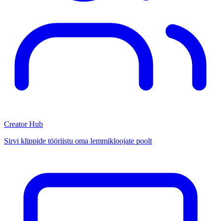
Creator Hub
Sirvi klippide tööriistu oma lemmikloojate poolt