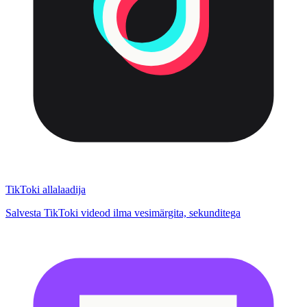
TikToki allalaadija
Salvesta TikToki videod ilma vesimärgita, sekunditega