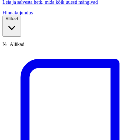
Leia ja salvesta hetk, mida kõik uuesti mängivad
Hinnakujundus
Allikad
№
Allikad