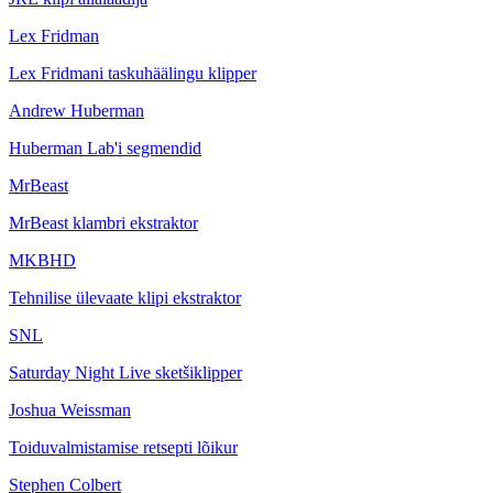
Lex Fridman
Lex Fridmani taskuhäälingu klipper
Andrew Huberman
Huberman Lab'i segmendid
MrBeast
MrBeast klambri ekstraktor
MKBHD
Tehnilise ülevaate klipi ekstraktor
SNL
Saturday Night Live sketšiklipper
Joshua Weissman
Toiduvalmistamise retsepti lõikur
Stephen Colbert