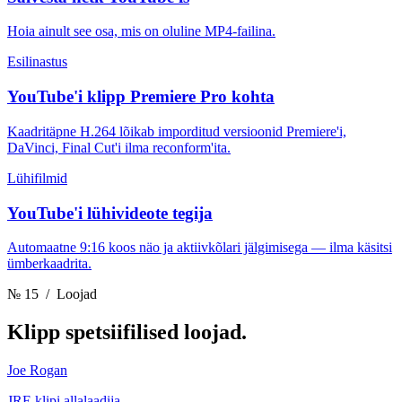
Hoia ainult see osa, mis on oluline MP4-failina.
Esilinastus
YouTube'i klipp Premiere Pro kohta
Kaadritäpne H.264 lõikab imporditud versioonid Premiere'i,
DaVinci, Final Cut'i ilma reconform'ita.
Lühifilmid
YouTube'i lühivideote tegija
Automaatne 9:16 koos näo ja aktiivkõlari jälgimisega — ilma käsitsi
ümberkaadrita.
№ 15
/ Loojad
Klipp
spetsiifilised loojad.
Joe Rogan
JRE klipi allalaadija