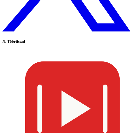
№
Tööriistad