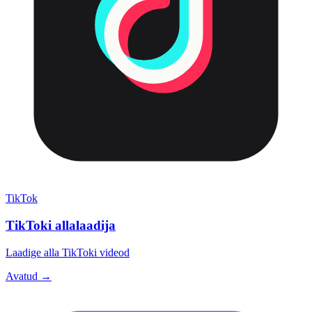
TikTok
TikToki allalaadija
Laadige alla TikToki videod
Avatud →