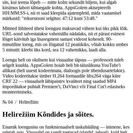
siis, kui teema lõpeb — mitte kolm sekundit hiljem, kui algab
küsimus labori tähtaegade kohta. AppsGolem aktsepteerib
HH:MM:SS-i, nii et saad kleepida ajatempleid, mida vaatamisel
märkasid: "rekursiooni selgitus: 47:12 kuni 53:48."
Mitmed lühiteed ühest loengust maksavad vähem kui üks pikk lõik.
URL-sond salvestatakse vahemällu nädalaks, nii et pärast esimest
lõiget käivitub iga lisasegment samast videost koheselt. 90-
minutiline loeng, mis on lõigatud 12 peatükiks, võtab kokku umbes
5 minutit: kleebi üks kord, sea 12 vahemikku, laadi alla.
Loengu heli on olulisem kui visuaalne täpsus — professorit tuleb
selgelt kuulda. AppsGolem hoiab heli bit-täiuslikuna YouTube'i
allikast (heli uuesti kodeerimata, dialoogis pole tihendusartefakte).
Video kodeeritakse ümber H.264 formaadile libx264 väga kiire
CRF 22 — visuaalselt läbipaistev kvaliteet ning saadud MP4
imporditakse puhtalt Premiere'i, DaVinci või Final Cut'i edasiseks
monteerimiseks.
№ 04
/ Helirežiim
Helirežiim
Kõndides ja sõites.
Enamik loengusisu on funktsionaalselt taskuhääling — inimene, kes
seletab asju. Visuaalid on sageli toetavad (slaidid, tahvel), kuid heli