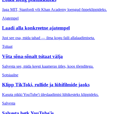
Jaga MIT, Stanfordi või Khan Academy loengud õppeklippideks.
Ajatempel
Laadi alla konkreetne ajatempel
Just see osa, mida tahad — ilma kogu faili allalaadimiseta.
Tsitaat
Võta sõna-sõnalt tsitaat välja
Salvesta see, mida keegi kaameras ütles, koos tõenditega.
Sotsiaalne
Klipp TikToki, rullide ja lühifilmide jaoks
Kasuta pikki YouTube'i üleslaadimisi lühikesteks klippideks.
Salvesta
Salvesta hetk YouTube'is