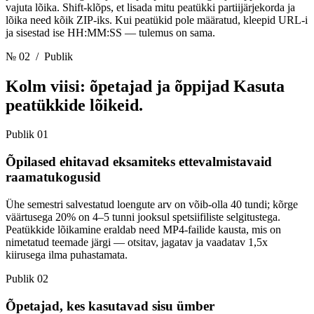
vajuta lõika. Shift-klõps, et lisada mitu peatükki partiijärjekorda ja
lõika need kõik ZIP-iks. Kui peatükid pole määratud, kleepid URL-i
ja sisestad ise HH:MM:SS — tulemus on sama.
№ 02
/ Publik
Kolm viisi: õpetajad ja õppijad
Kasuta
peatükkide lõikeid.
Publik 01
Õpilased ehitavad eksamiteks ettevalmistavaid
raamatukogusid
Ühe semestri salvestatud loengute arv on võib-olla 40 tundi; kõrge
väärtusega 20% on 4–5 tunni jooksul spetsiifiliste selgitustega.
Peatükkide lõikamine eraldab need MP4-failide kausta, mis on
nimetatud teemade järgi — otsitav, jagatav ja vaadatav 1,5x
kiirusega ilma puhastamata.
Publik 02
Õpetajad, kes kasutavad sisu ümber