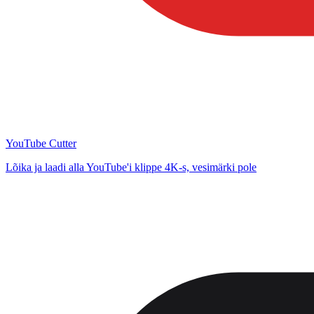
YouTube Cutter
Lõika ja laadi alla YouTube'i klippe 4K-s, vesimärki pole