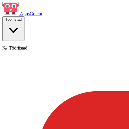
Apps
Golem
Tööriistad
№
Tööriistad