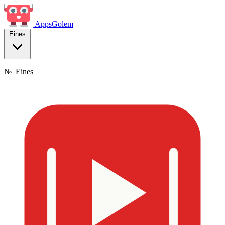
Apps
Golem
Eines
№
Eines