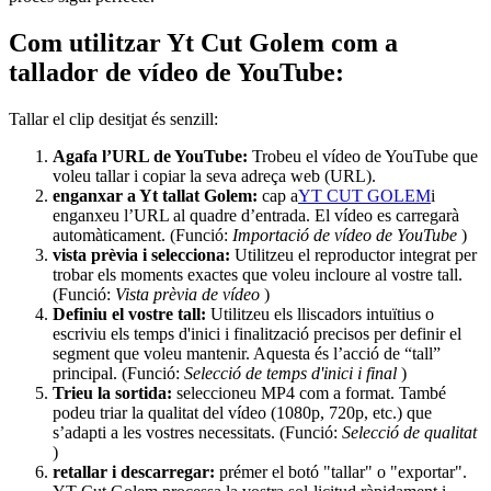
Com utilitzar Yt Cut Golem com a
tallador de vídeo de YouTube:
Tallar el clip desitjat és senzill:
Agafa l’URL de YouTube:
Trobeu el vídeo de YouTube que
voleu tallar i copiar la seva adreça web (URL).
enganxar a Yt tallat Golem:
cap a
YT CUT GOLEM
i
enganxeu l’URL al quadre d’entrada. El vídeo es carregarà
automàticament. (Funció:
Importació de vídeo de YouTube
)
vista prèvia i selecciona:
Utilitzeu el reproductor integrat per
trobar els moments exactes que voleu incloure al vostre tall.
(Funció:
Vista prèvia de vídeo
)
Definiu el vostre tall:
Utilitzeu els lliscadors intuïtius o
escriviu els temps d'inici i finalització precisos per definir el
segment que voleu mantenir. Aquesta és l’acció de “tall”
principal. (Funció:
Selecció de temps d'inici i final
)
Trieu la sortida:
seleccioneu MP4 com a format. També
podeu triar la qualitat del vídeo (1080p, 720p, etc.) que
s’adapti a les vostres necessitats. (Funció:
Selecció de qualitat
)
retallar i descarregar:
prémer el botó "tallar" o "exportar".