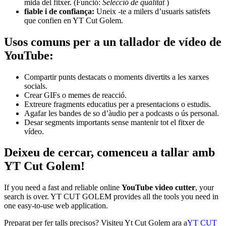
mida del fitxer. (Funció:
Selecció de qualitat
)
fiable i de confiança:
Uneix -te a milers d’usuaris satisfets
que confien en YT Cut Golem.
Usos comuns per a un tallador de vídeo de
YouTube:
Compartir punts destacats o moments divertits a les xarxes
socials.
Crear GIFs o memes de reacció.
Extreure fragments educatius per a presentacions o estudis.
Agafar les bandes de so d’àudio per a podcasts o ús personal.
Desar segments importants sense mantenir tot el fitxer de
vídeo.
Deixeu de cercar, comenceu a tallar amb
YT Cut Golem!
If you need a fast and reliable online
YouTube video cutter
, your
search is over. YT CUT GOLEM provides all the tools you need in
one easy-to-use web application.
Preparat per fer talls precisos? Visiteu Yt Cut Golem ara a
YT CUT