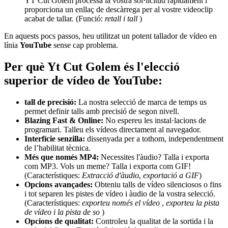
YT Cut Golem processa la vostra sol·licitud ràpidament i
proporciona un enllaç de descàrrega per al vostre videoclip
acabat de tallar. (Funció:
retall i tall
)
En aquests pocs passos, heu utilitzat un potent tallador de vídeo en
línia
YouTube
sense cap problema.
Per què Yt Cut Golem és l'elecció
superior de vídeo de YouTube:
tall de precisió:
La nostra selecció de marca de temps us
permet definir talls amb precisió de segon nivell.
Blazing Fast & Online:
No espereu les instal·lacions de
programari. Talleu els vídeos directament al navegador.
Interfície senzilla:
dissenyada per a tothom, independentment
de l’habilitat tècnica.
Més que només MP4:
Necessites l'àudio? Talla i exporta
com MP3. Vols un meme? Talla i exporta com GIF!
(Característiques:
Extracció d'àudio
,
exportació a GIF
)
Opcions avançades:
Obteniu talls de vídeo silenciosos o fins
i tot separen les pistes de vídeo i àudio de la vostra selecció.
(Característiques:
exporteu només el vídeo
,
exporteu la pista
de vídeo i la pista de so
)
Opcions de qualitat:
Controleu la qualitat de la sortida i la