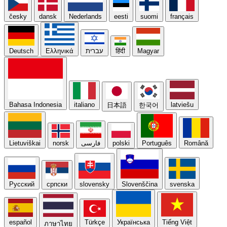
česky
dansk
Nederlands
eesti
suomi
français
Deutsch
Ελληνικά
עברית
हिंदी
Magyar
Bahasa Indonesia
italiano
latviešu
日本語
한국어
Lietuviškai
norsk
فارسی
polski
Português
Română
Русский
српски
slovensky
Slovenščina
svenska
español
Türkçe
Українська
Tiếng Việt
ภาษาไทย