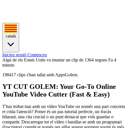
català
Inicieu sessió
Comenceu
Algú de els Estats Units va muntar un clip de 1364 segons
Fa 4
minuts
198417 clips s'han tallat amb AppsGolem.
YT CUT GOLEM: Your Go-To Online
YouTube Video Cutter (Fast & Easy)
T'has trobat mai amb un vídeo YouTube on només una part concreta
et crida l'atenció? Potser és un pas tutorial perfecte, un fracàs
hilarant, una cita crucial o un punt destacat que vols guardar o
compartir. Descarregar tot el vídeo i barallar-se amb un programari
d'escriptori complicat només per aïllar aquest segment sovint és més