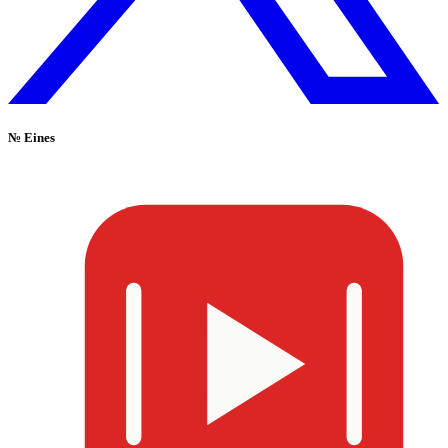
№
Eines