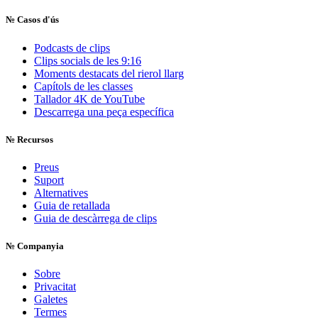
№
Casos d'ús
Podcasts de clips
Clips socials de les 9:16
Moments destacats del rierol llarg
Capítols de les classes
Tallador 4K de YouTube
Descarrega una peça específica
№
Recursos
Preus
Suport
Alternatives
Guia de retallada
Guia de descàrrega de clips
№
Companyia
Sobre
Privacitat
Galetes
Termes