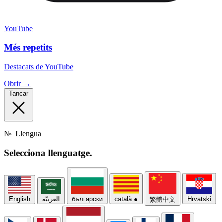
YouTube
Més repetits
Destacats de YouTube
Obrir →
Tancar
№
Llengua
Selecciona
llenguatge.
English
العربيّة
български
català
●
Hrvatski
繁體中文