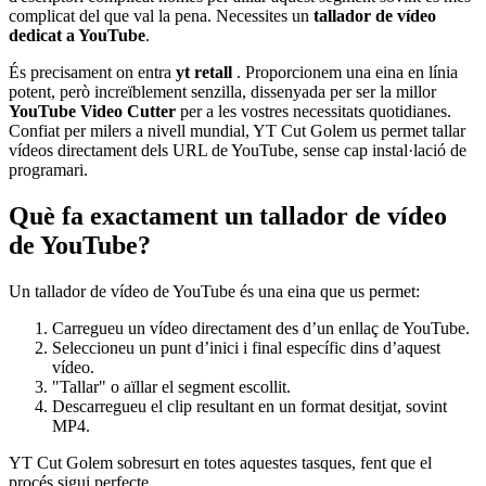
complicat del que val la pena. Necessites un
tallador de vídeo
dedicat a YouTube
.
És precisament on entra
yt retall
. Proporcionem una eina en línia
potent, però increïblement senzilla, dissenyada per ser la millor
YouTube Video Cutter
per a les vostres necessitats quotidianes.
Confiat per milers a nivell mundial, YT Cut Golem us permet tallar
vídeos directament dels URL de YouTube, sense cap instal·lació de
programari.
Què fa exactament un tallador de vídeo
de YouTube?
Un tallador de vídeo de YouTube és una eina que us permet:
Carregueu un vídeo directament des d’un enllaç de YouTube.
Seleccioneu un punt d’inici i final específic dins d’aquest
vídeo.
"Tallar" o aïllar el segment escollit.
Descarregueu el clip resultant en un format desitjat, sovint
MP4.
YT Cut Golem sobresurt en totes aquestes tasques, fent que el
procés sigui perfecte.