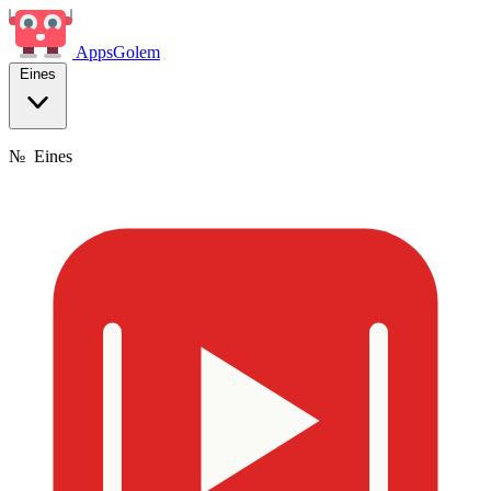
Apps
Golem
Eines
№
Eines