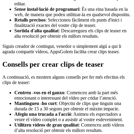
editar.
Sense instal·lació de programari
: És una eina basada en la
web, de manera que podeu utilitzar-la en qualsevol dispositiu.
Retalls precisos
: Seleccioneu fàcilment els punts d'inici i
finalització exactes del vostre clip de teaser.
Sortida d'alta qualitat
: Descarregueu els clips de teaser en
alta resolució per obtenir els millors resultats.
Siguis creador de contingut, venedor o simplement algú a qui li
agrada compartir vídeos, AppsGolem facilita crear clips teaser.
Consells per crear clips de teaser
A continuació, es mostren alguns consells per fer més efectius els
clips de teaser:
Centreu -vos en el ganxo
: Comenceu amb la part més
emocionant o interessant del vídeo per cridar l’atenció.
Mantingueu -ho curt
: Objectiu de clips que tinguin una
durada de 15 a 30 segons per obtenir el màxim impacte.
Afegiu una trucada a l'acció
: Animeu els espectadors a
veure el vídeo complet o a assistir al vostre esdeveniment.
Utilitzeu vídeos de gran qualitat
: Comenceu amb vídeos
d’alta resolució per obtenir els millors resultats.