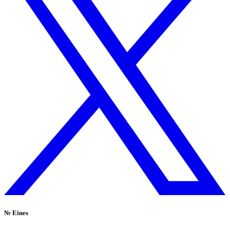
№
Eines