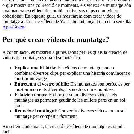
o que mostra una col·lecció de moments, els vídeos de muntatge són
una manera excel·lent de combinar diversos clips en un vídeo
cohesionat. En aquesta guia, us mostrarem com crear vídeos de
muntatge a partir de vídeos de YouTube mitjançant una eina senzilla:
AppsGolem
.
Per què crear vídeos de muntatge?
A continuació, es mostren algunes raons per les quals la creació de
vídeos de muntatge és una idea fantàstica:
Explica una història
: Els vídeos de muntatge poden
combinar diversos clips per explicar una història convincent o
mostrar un viatge.
Entreteniu el vostre públic
: Els muntatges són perfectes per
mostrar moments divertits, inspiradors o memorables.
Estalvieu temps
: En lloc de veure diversos vídeos, els
muntatges us permeten gaudir de les millors parts en un sol
lloc.
Reuneix el contingut
: Convertiu diversos vídeos en un sol
muntatge per compartir fàcilment.
Amb l’eina adequada, la creació de vídeos de muntatge és ràpid i
fàcil.