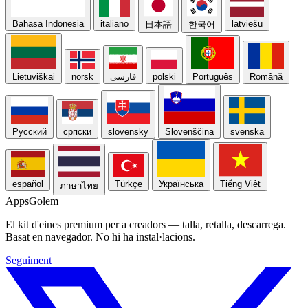
Bahasa Indonesia
italiano
latviešu
日本語
한국어
Lietuviškai
norsk
فارسی
polski
Português
Română
Русский
српски
slovensky
Slovenščina
svenska
español
Türkçe
Українська
Tiếng Việt
ภาษาไทย
Apps
Golem
El kit d'eines premium per a creadors — talla, retalla, descarrega.
Basat en navegador. No hi ha instal·lacions.
Seguiment