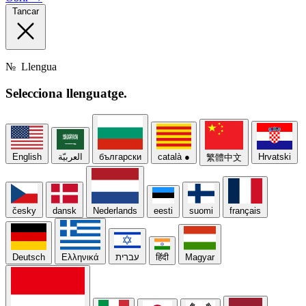
Tancar
№
Llengua
Selecciona
llenguatge.
English
العربيّة
български
català
●
Hrvatski
繁體中文
česky
dansk
Nederlands
eesti
suomi
français
Deutsch
Ελληνικά
עברית
हिंदी
Magyar