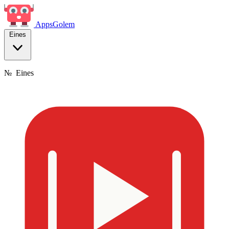
Apps
Golem
Eines
№
Eines