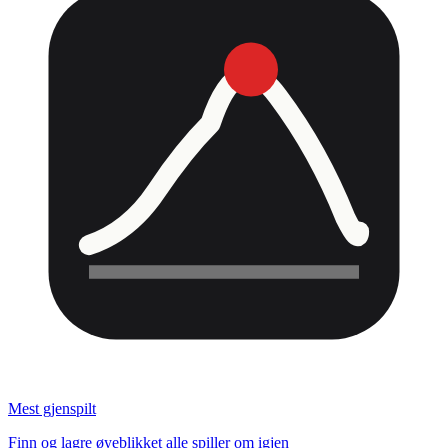
Mest gjenspilt
Finn og lagre øyeblikket alle spiller om igjen