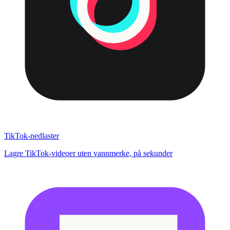
TikTok-nedlaster
Lagre TikTok-videoer uten vannmerke, på sekunder