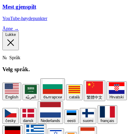
Mest gjenspilt
YouTube-høydepunkter
Åpne →
Lukke
№
Språk
Velg
språk.
English
العربيّة
български
català
Hrvatski
繁體中文
česky
dansk
Nederlands
eesti
suomi
français