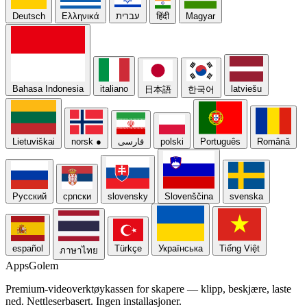
Deutsch
Ελληνικά
עברית
हिंदी
Magyar
Bahasa Indonesia
italiano
latviešu
日本語
한국어
Lietuviškai
norsk
●
فارسی
polski
Português
Română
Русский
српски
slovensky
Slovenščina
svenska
español
Türkçe
Українська
Tiếng Việt
ภาษาไทย
Apps
Golem
Premium-videoverktøykassen for skapere — klipp, beskjære, laste
ned. Nettleserbasert. Ingen installasjoner.