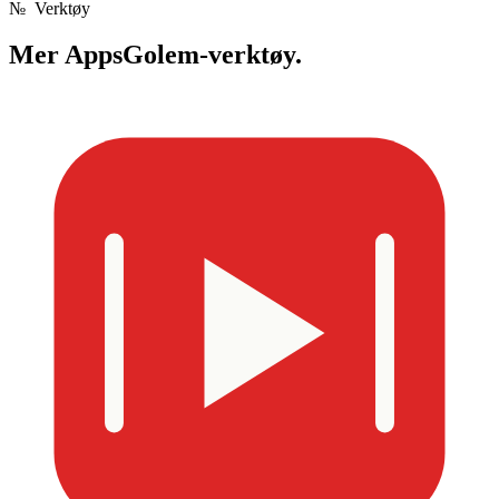
№
Verktøy
Mer
AppsGolem-verktøy.