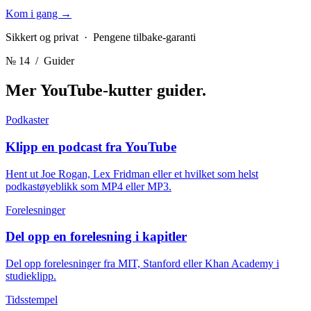
Kom i gang
→
Sikkert og privat · Pengene tilbake-garanti
№ 14
/ Guider
Mer YouTube-kutter
guider.
Podkaster
Klipp en podcast fra YouTube
Hent ut Joe Rogan, Lex Fridman eller et hvilket som helst
podkastøyeblikk som MP4 eller MP3.
Forelesninger
Del opp en forelesning i kapitler
Del opp forelesninger fra MIT, Stanford eller Khan Academy i
studieklipp.
Tidsstempel