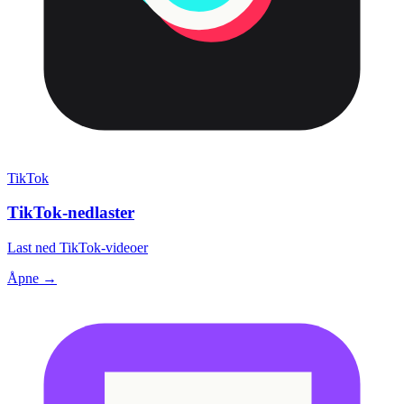
TikTok
TikTok-nedlaster
Last ned TikTok-videoer
Åpne →