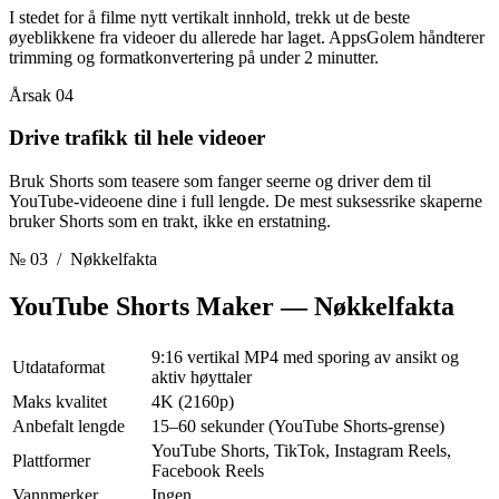
I stedet for å filme nytt vertikalt innhold, trekk ut de beste
øyeblikkene fra videoer du allerede har laget. AppsGolem håndterer
trimming og formatkonvertering på under 2 minutter.
Årsak 04
Drive trafikk til hele videoer
Bruk Shorts som teasere som fanger seerne og driver dem til
YouTube-videoene dine i full lengde. De mest suksessrike skaperne
bruker Shorts som en trakt, ikke en erstatning.
№ 03
/ Nøkkelfakta
YouTube Shorts Maker
— Nøkkelfakta
9:16 vertikal MP4 med sporing av ansikt og
Utdataformat
aktiv høyttaler
Maks kvalitet
4K (2160p)
Anbefalt lengde
15–60 sekunder (YouTube Shorts-grense)
YouTube Shorts, TikTok, Instagram Reels,
Plattformer
Facebook Reels
Vannmerker
Ingen