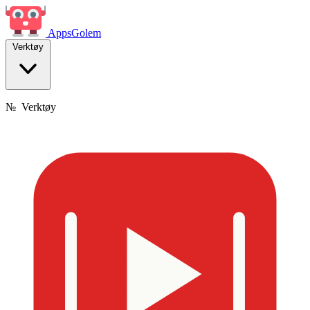
Apps
Golem
Verktøy
№
Verktøy