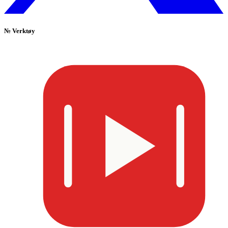
№
Verktøy