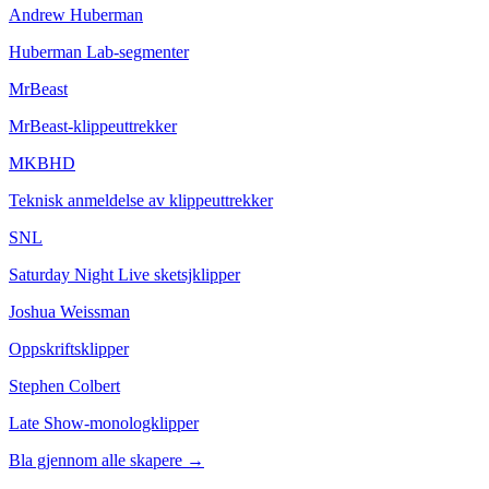
Andrew Huberman
Huberman Lab-segmenter
MrBeast
MrBeast-klippeuttrekker
MKBHD
Teknisk anmeldelse av klippeuttrekker
SNL
Saturday Night Live sketsjklipper
Joshua Weissman
Oppskriftsklipper
Stephen Colbert
Late Show-monologklipper
Bla gjennom alle skapere
→