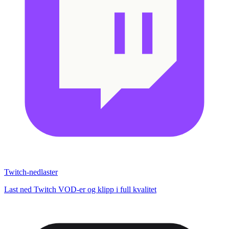
Twitch-nedlaster
Last ned Twitch VOD-er og klipp i full kvalitet