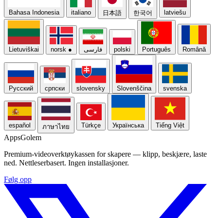
Bahasa Indonesia
italiano
latviešu
日本語
한국어
Lietuviškai
norsk
●
فارسی
polski
Português
Română
Русский
српски
slovensky
Slovenščina
svenska
español
Türkçe
Українська
Tiếng Việt
ภาษาไทย
Apps
Golem
Premium-videoverktøykassen for skapere — klipp, beskjære, laste
ned. Nettleserbasert. Ingen installasjoner.
Følg opp