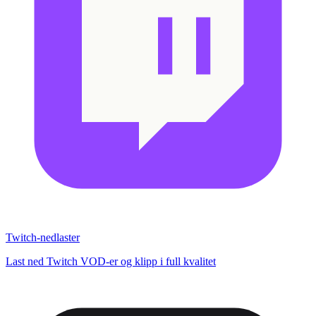
Twitch-nedlaster
Last ned Twitch VOD-er og klipp i full kvalitet