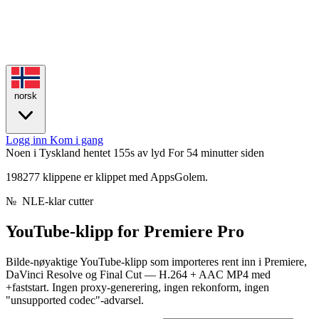
norsk
Logg inn
Kom i gang
Noen i Tyskland hentet 155s av lyd
For 54 minutter siden
198277 klippene er klippet med AppsGolem.
№
NLE-klar cutter
YouTube-klipp for
Premiere Pro
Bilde-nøyaktige YouTube-klipp som importeres rent inn i Premiere,
DaVinci Resolve og Final Cut — H.264 + AAC MP4 med
+faststart. Ingen proxy-generering, ingen rekonform, ingen
"unsupported codec"-advarsel.