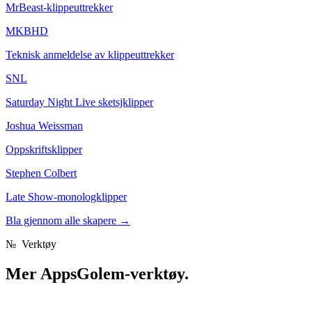
MrBeast-klippeuttrekker
MKBHD
Teknisk anmeldelse av klippeuttrekker
SNL
Saturday Night Live sketsjklipper
Joshua Weissman
Oppskriftsklipper
Stephen Colbert
Late Show-monologklipper
Bla gjennom alle skapere
→
№
Verktøy
Mer
AppsGolem-verktøy.