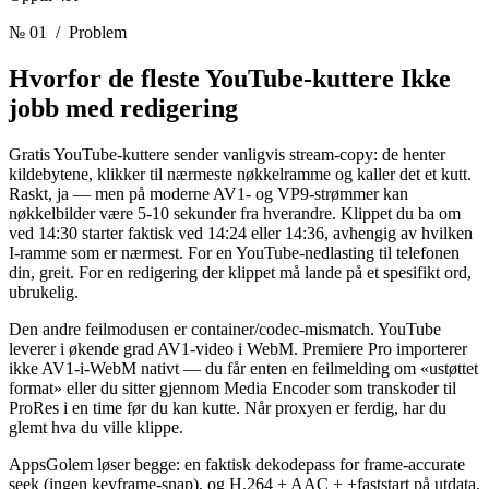
№ 01
/ Problem
Hvorfor de fleste YouTube-kuttere
Ikke
jobb med redigering
Gratis YouTube-kuttere sender vanligvis stream-copy: de henter
kildebytene, klikker til nærmeste nøkkelramme og kaller det et kutt.
Raskt, ja — men på moderne AV1- og VP9-strømmer kan
nøkkelbilder være 5-10 sekunder fra hverandre. Klippet du ba om
ved 14:30 starter faktisk ved 14:24 eller 14:36, avhengig av hvilken
I-ramme som er nærmest. For en YouTube-nedlasting til telefonen
din, greit. For en redigering der klippet må lande på et spesifikt ord,
ubrukelig.
Den andre feilmodusen er container/codec-mismatch. YouTube
leverer i økende grad AV1-video i WebM. Premiere Pro importerer
ikke AV1-i-WebM nativt — du får enten en feilmelding om «ustøttet
format» eller du sitter gjennom Media Encoder som transkoder til
ProRes i en time før du kan kutte. Når proxyen er ferdig, har du
glemt hva du ville klippe.
AppsGolem løser begge: en faktisk dekodepass for frame-accurate
seek (ingen keyframe-snap), og H.264 + AAC + +faststart på utdata,