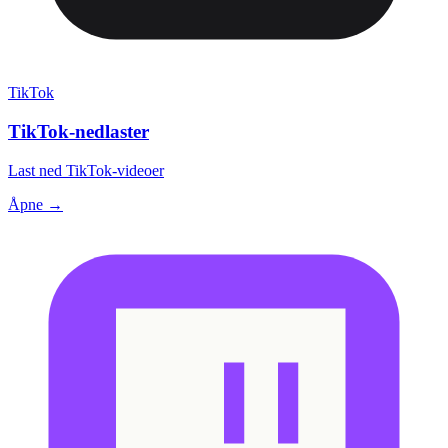
TikTok
TikTok-nedlaster
Last ned TikTok-videoer
Åpne →