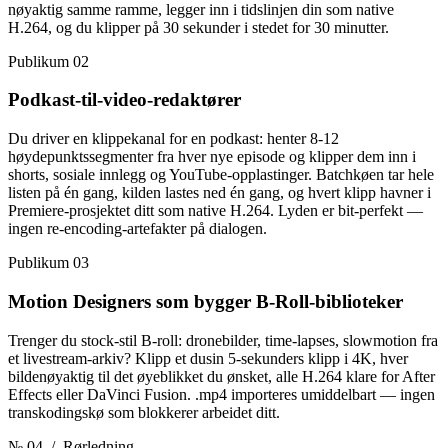
nøyaktig samme ramme, legger inn i tidslinjen din som native
H.264, og du klipper på 30 sekunder i stedet for 30 minutter.
Publikum 02
Podkast-til-video-redaktører
Du driver en klippekanal for en podkast: henter 8-12
høydepunktssegmenter fra hver nye episode og klipper dem inn i
shorts, sosiale innlegg og YouTube-opplastinger. Batchkøen tar hele
listen på én gang, kilden lastes ned én gang, og hvert klipp havner i
Premiere-prosjektet ditt som native H.264. Lyden er bit-perfekt —
ingen re-encoding-artefakter på dialogen.
Publikum 03
Motion Designers som bygger B-Roll-biblioteker
Trenger du stock-stil B-roll: dronebilder, time-lapses, slowmotion fra
et livestream-arkiv? Klipp et dusin 5-sekunders klipp i 4K, hver
bildenøyaktig til det øyeblikket du ønsket, alle H.264 klare for After
Effects eller DaVinci Fusion. .mp4 importeres umiddelbart — ingen
transkodingskø som blokkerer arbeidet ditt.
№ 04
/ Rørledning