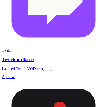
Twitch
Twitch-nedlaster
Last ned Twitch VOD-er og klipp
Åpne →