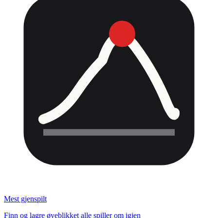
Mest gjenspilt
Finn og lagre øyeblikket alle spiller om igjen