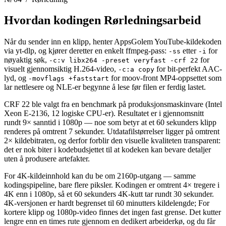
Hvordan kodingen
Rørledningsarbeid
Når du sender inn en klipp, henter AppsGolem YouTube-kildekoden
via yt-dlp, og kjører deretter en enkelt ffmpeg-pass:
etter
for
-ss
-i
nøyaktig søk,
for
-c:v libx264 -preset veryfast -crf 22
visuelt gjennomsiktig H.264-video,
for bit-perfekt AAC-
-c:a copy
lyd, og
for moov-front MP4-oppsettet som
-movflags +faststart
lar nettlesere og NLE-er begynne å lese før filen er ferdig lastet.
CRF 22 ble valgt fra en benchmark på produksjonsmaskinvare (Intel
Xeon E-2136, 12 logiske CPU-er). Resultatet er i gjennomsnitt
rundt 9× sanntid i 1080p — noe som betyr at et 60 sekunders klipp
renderes på omtrent 7 sekunder. Utdatafilstørrelser ligger på omtrent
2× kildebitraten, og derfor forblir den visuelle kvaliteten transparent:
det er nok biter i kodebudsjettet til at kodeken kan bevare detaljer
uten å produsere artefakter.
For 4K-kildeinnhold kan du be om 2160p-utgang — samme
kodingspipeline, bare flere piksler. Kodingen er omtrent 4× tregere i
4K enn i 1080p, så et 60 sekunders 4K-kutt tar rundt 30 sekunder.
4K-versjonen er hardt begrenset til 60 minutters kildelengde; For
kortere klipp og 1080p-video finnes det ingen fast grense. Det kutter
lengre enn en times rute gjennom en dedikert arbeiderkø, og du får