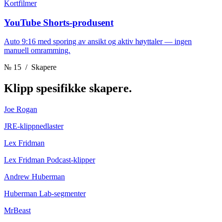
Kortfilmer
YouTube Shorts-produsent
Auto 9:16 med sporing av ansikt og aktiv høyttaler — ingen
manuell omramming.
№ 15
/ Skapere
Klipp
spesifikke skapere.
Joe Rogan
JRE-klippnedlaster
Lex Fridman
Lex Fridman Podcast-klipper
Andrew Huberman
Huberman Lab-segmenter
MrBeast