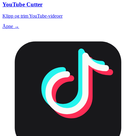
YouTube Cutter
Klipp og trim YouTube-videoer
Åpne →