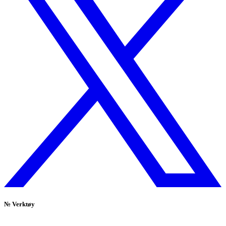
№
Verktøy