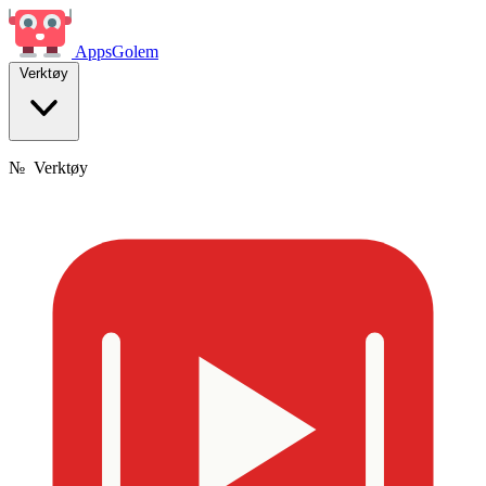
Apps
Golem
Verktøy
№
Verktøy