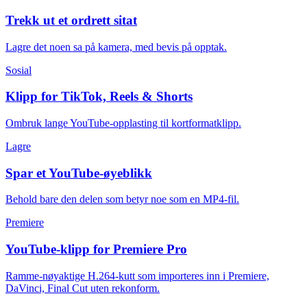
Trekk ut et ordrett sitat
Lagre det noen sa på kamera, med bevis på opptak.
Sosial
Klipp for TikTok, Reels & Shorts
Ombruk lange YouTube-opplasting til kortformatklipp.
Lagre
Spar et YouTube-øyeblikk
Behold bare den delen som betyr noe som en MP4-fil.
Premiere
YouTube-klipp for Premiere Pro
Ramme-nøyaktige H.264-kutt som importeres inn i Premiere,
DaVinci, Final Cut uten rekonform.