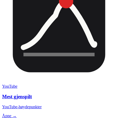
YouTube
Mest gjenspilt
YouTube-høydepunkter
Åpne →