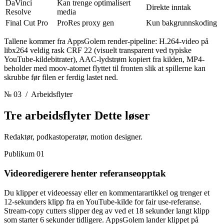
DaVinci
Kan trenge optimalisert
Direkte inntak
Resolve
media
Final Cut Pro
ProRes proxy gen
Kun bakgrunnskoding
Tallene kommer fra AppsGolem render-pipeline: H.264-video på
libx264 veldig rask CRF 22 (visuelt transparent ved typiske
YouTube-kildebitrater), AAC-lydstrøm kopiert fra kilden, MP4-
beholder med moov-atomet flyttet til fronten slik at spillerne kan
skrubbe før filen er ferdig lastet ned.
№ 03
/ Arbeidsflyter
Tre arbeidsflyter
Dette løser
Redaktør, podkastoperatør, motion designer.
Publikum 01
Videoredigerere henter referanseopptak
Du klipper et videoessay eller en kommentarartikkel og trenger et
12-sekunders klipp fra en YouTube-kilde for fair use-referanse.
Stream-copy cutters slipper deg av ved et 18 sekunder langt klipp
som starter 6 sekunder tidligere. AppsGolem lander klippet på