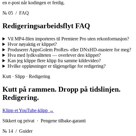
en e-post når kodingen er ferdig.
№ 05
/ FAQ
Redigeringsarbeidsflyt
FAQ
Vil MP4-filen importeres til Premiere Pro uten rekonformasjon?
Hvor nøyaktig er klippet?
Produserer AppsGolem ProRes- eller DNxHD-mastere for meg?
Hva med lydkvaliteten — overlever den klippet?
Kan jeg klippe flere klipp fra samme kildevideo?
Hvilke oppløsninger er tilgjengelige for redigering?
Kutt · Slipp · Redigering
Kutt på rammen. Dropp på tidslinjen.
Redigering.
Klipp et YouTube-klipp
→
Sikkert og privat · Pengene tilbake-garanti
№ 14
/ Guider