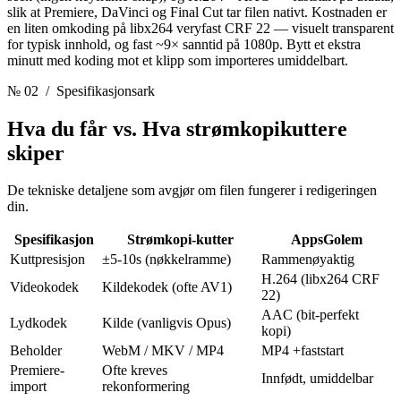
slik at Premiere, DaVinci og Final Cut tar filen nativt. Kostnaden er
en liten omkoding på libx264 veryfast CRF 22 — visuelt transparent
for typisk innhold, og fast ~9× sanntid på 1080p. Bytt et ekstra
minutt med koding mot et klipp som importeres umiddelbart.
№ 02
/ Spesifikasjonsark
Hva du får vs.
Hva strømkopikuttere
skiper
De tekniske detaljene som avgjør om filen fungerer i redigeringen
din.
Spesifikasjon
Strømkopi-kutter
AppsGolem
Kuttpresisjon
±5-10s (nøkkelramme)
Rammenøyaktig
H.264 (libx264 CRF
Videokodek
Kildekodek (ofte AV1)
22)
AAC (bit-perfekt
Lydkodek
Kilde (vanligvis Opus)
kopi)
Beholder
WebM / MKV / MP4
MP4 +faststart
Premiere-
Ofte kreves
Innfødt, umiddelbar
import
rekonformering