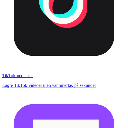
TikTok-nedlaster
Lagre TikTok-videoer uten vannmerke, på sekunder