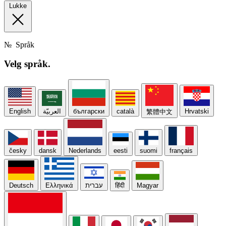
Lukke
№
Språk
Velg
språk.
English
العربيّة
български
català
Hrvatski
繁體中文
česky
dansk
Nederlands
eesti
suomi
français
Deutsch
Ελληνικά
עברית
हिंदी
Magyar