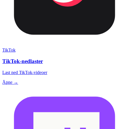
TikTok
TikTok-nedlaster
Last ned TikTok-videoer
Åpne →