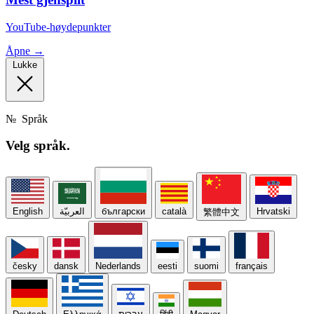
YouTube-høydepunkter
Åpne →
Lukke
№
Språk
Velg
språk.
English
العربيّة
български
català
Hrvatski
繁體中文
česky
dansk
Nederlands
eesti
suomi
français