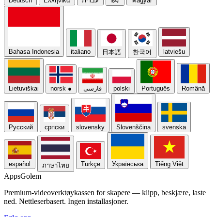
Deutsch
Ελληνικά
עברית
हिंदी
Magyar
Bahasa Indonesia
italiano
latviešu
日本語
한국어
Lietuviškai
norsk
●
فارسی
polski
Português
Română
Русский
српски
slovensky
Slovenščina
svenska
español
Türkçe
Українська
Tiếng Việt
ภาษาไทย
Apps
Golem
Premium-videoverktøykassen for skapere — klipp, beskjære, laste
ned. Nettleserbasert. Ingen installasjoner.