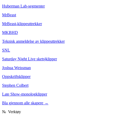
Huberman Lab-segmenter
MrBeast
MrBeast-klippeuttrekker
MKBHD
Teknisk anmeldelse av klippeuttrekker
SNL
Saturday Night Live sketsjklipper
Joshua Weissman
Oppskriftsklipper
Stephen Colbert
Late Show-monologklipper
Bla gjennom alle skapere
→
№
Verktøy