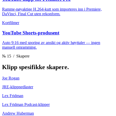
Ramme-nøyaktige H.264-kutt som importeres inn i Premiere,
DaVinci, Final Cut uten rekonform.
Kortfilmer
YouTube Shorts-produsent
Auto 9:16 med sporing av ansikt og aktiv høyttaler — ingen
manuell omramming.
№ 15
/ Skapere
Klipp
spesifikke skapere.
Joe Rogan
JRE-klippnedlaster
Lex Fridman
Lex Fridman Podcast-klipper
Andrew Huberman