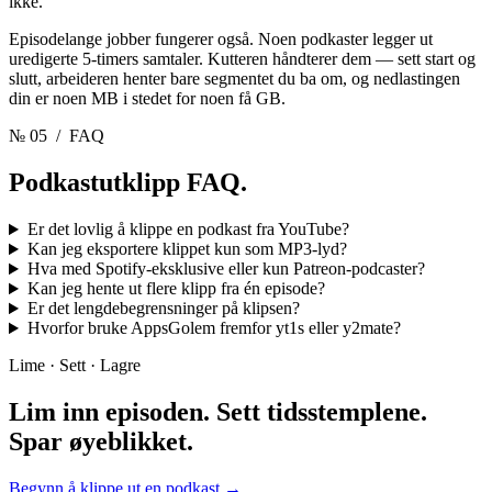
ikke.
Episodelange jobber fungerer også. Noen podkaster legger ut
uredigerte 5-timers samtaler. Kutteren håndterer dem — sett start og
slutt, arbeideren henter bare segmentet du ba om, og nedlastingen
din er noen MB i stedet for noen få GB.
№ 05
/ FAQ
Podkastutklipp
FAQ.
Er det lovlig å klippe en podkast fra YouTube?
Kan jeg eksportere klippet kun som MP3-lyd?
Hva med Spotify-eksklusive eller kun Patreon-podcaster?
Kan jeg hente ut flere klipp fra én episode?
Er det lengdebegrensninger på klipsen?
Hvorfor bruke AppsGolem fremfor yt1s eller y2mate?
Lime · Sett · Lagre
Lim inn episoden. Sett tidsstemplene.
Spar øyeblikket.
Begynn å klippe ut en podkast
→