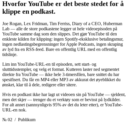
Hvorfor YouTube er det beste stedet
for å
klippe en podkast.
Joe Rogan, Lex Fridman, Tim Ferriss, Diary of a CEO, Huberman
Lab — alle de store podkastene legger ut hele videoepisoden på
YouTube samme dag som den slippes. Det gjør YouTube til den
enkleste kilden for klipping: ingen Spotify-eksklusive betalingsmur,
ingen nedlastingsbegrensninger for Apple Podcasts, ingen skraping
av lyd fra en RSS-feed. Bare en offentlig URL med en offentlig
tidslinje.
Lim inn YouTube-URL-en til episoden, sett start- og
slutttidsstempler, og velg et format. Kutteren laster ned segmentet
direkte fra YouTube — ikke hele 3-timersfilen, bare snittet du har
spesifisert. Du får en MP4 eller MP3 av akkurat det øyeblikket du
ønsket, klar til å dele, redigere eller sitere.
Hvis en podkast ikke har lagt ut videoen sin på YouTube — sjeldent,
men det skjer — trenger du et verktøy som er bevisst på lydkilder.
For alt annet (sannsynligvis 95% av det du leter etter), er YouTube-
URL-en nok.
№ 02
/ Publikum