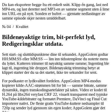
Du kan eksportere begge fra ett enkelt snitt. Klipp én gang, last ned
MP4-en, og last deretter ned MP3-en av samme segment uten å lime
inn URL-en på nytt. Sonden er bufret — gjentatte nedlastinger av
samme episode skjer nesten umiddelbart.
№ 04
/ Kvalitet
Bildenøyaktige trim, bit-perfekt lyd,
Redigeringsklar utdata.
Sett start- og slutttidspunktene dine til sekundet. AppsGolem godtar
HH:MM:SS eller MM:SS — lim inn tidsstemplene du noterte mens
du lyttet. Kutteren trimmer til nøyaktig samme ramme; Ingenting ble
lagt til, ingenting ble droppet. Bildenøyaktig trimming betyr at
klippet starter der du sa det startet, ikke tre sekunder for sent.
For podkaster er lydkvalitet fordelen. AppsGolem MP4-modus
kopierer kilde-AAC-strømmen bit for bit — samme bitrate, samme
dynamikk, ingen transkodingsartefakter på talen. Video er kodet til
H.264 på libx264 veryfast CRF 22, visuelt transparent med typiske
YouTube-kildebitrater og formatet Premiere, DaVinci og Final Cut
importerer nativt. De fleste gratis YouTube-kuttere nedsampler til
720p og sender lyd gjennom sin egen koder; AppsGolem gjør det