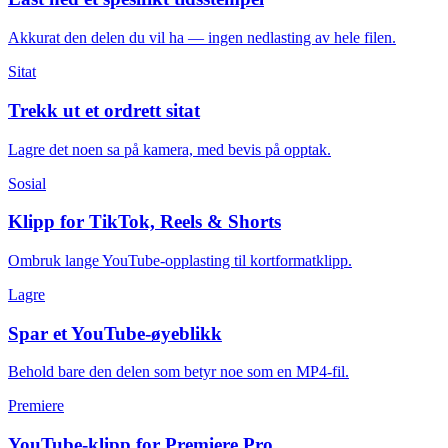
Akkurat den delen du vil ha — ingen nedlasting av hele filen.
Sitat
Trekk ut et ordrett sitat
Lagre det noen sa på kamera, med bevis på opptak.
Sosial
Klipp for TikTok, Reels & Shorts
Ombruk lange YouTube-opplasting til kortformatklipp.
Lagre
Spar et YouTube-øyeblikk
Behold bare den delen som betyr noe som en MP4-fil.
Premiere
YouTube-klipp for Premiere Pro