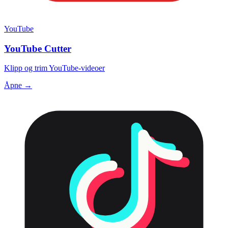
YouTube
YouTube Cutter
Klipp og trim YouTube-videoer
Åpne →