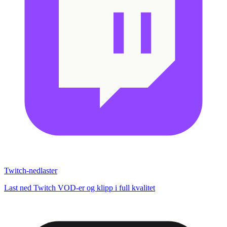
Twitch-nedlaster
Last ned Twitch VOD-er og klipp i full kvalitet