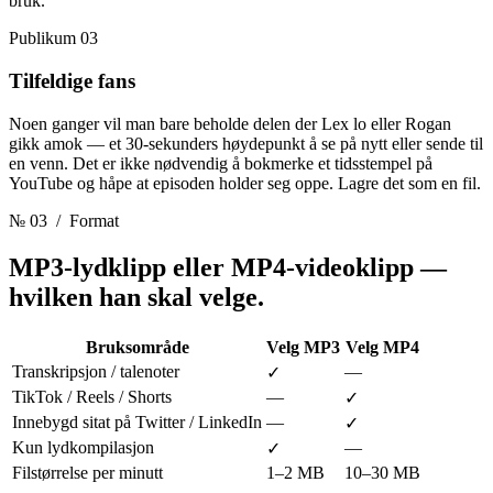
bruk.
Publikum 03
Tilfeldige fans
Noen ganger vil man bare beholde delen der Lex lo eller Rogan
gikk amok — et 30-sekunders høydepunkt å se på nytt eller sende til
en venn. Det er ikke nødvendig å bokmerke et tidsstempel på
YouTube og håpe at episoden holder seg oppe. Lagre det som en fil.
№ 03
/ Format
MP3-lydklipp eller MP4-videoklipp
—
hvilken han skal velge.
Bruksområde
Velg MP3
Velg MP4
Transkripsjon / talenoter
—
✓
TikTok / Reels / Shorts
—
✓
Innebygd sitat på Twitter / LinkedIn
—
✓
Kun lydkompilasjon
—
✓
Filstørrelse per minutt
1–2 MB
10–30 MB