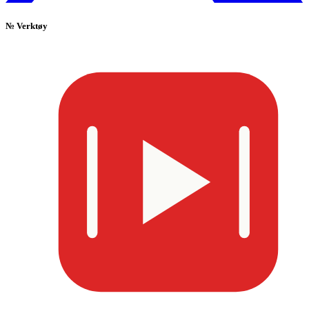
№
Verktøy