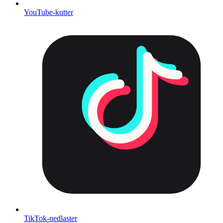
YouTube-kutter
TikTok-nedlaster