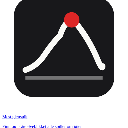
Mest gjenspilt
Finn og lagre øyeblikket alle spiller om igjen