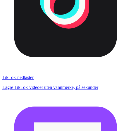
TikTok-nedlaster
Lagre TikTok-videoer uten vannmerke, på sekunder