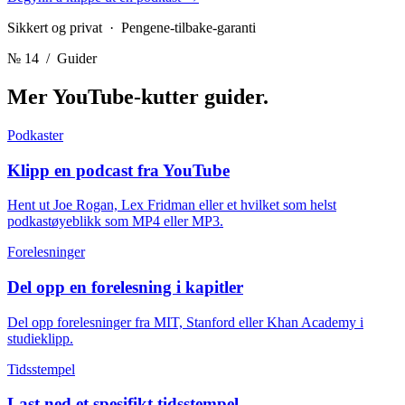
Sikkert og privat · Pengene-tilbake-garanti
№ 14
/ Guider
Mer YouTube-kutter
guider.
Podkaster
Klipp en podcast fra YouTube
Hent ut Joe Rogan, Lex Fridman eller et hvilket som helst
podkastøyeblikk som MP4 eller MP3.
Forelesninger
Del opp en forelesning i kapitler
Del opp forelesninger fra MIT, Stanford eller Khan Academy i
studieklipp.
Tidsstempel
Last ned et spesifikt tidsstempel