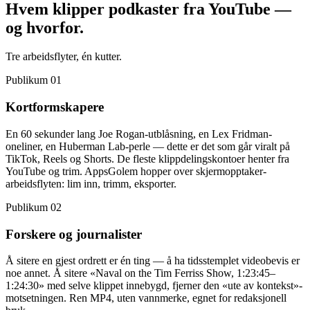
Hvem klipper podkaster fra YouTube
—
og hvorfor.
Tre arbeidsflyter, én kutter.
Publikum 01
Kortformskapere
En 60 sekunder lang Joe Rogan-utblåsning, en Lex Fridman-
oneliner, en Huberman Lab-perle — dette er det som går viralt på
TikTok, Reels og Shorts. De fleste klippdelingskontoer henter fra
YouTube og trim. AppsGolem hopper over skjermopptaker-
arbeidsflyten: lim inn, trimm, eksporter.
Publikum 02
Forskere og journalister
Å sitere en gjest ordrett er én ting — å ha tidsstemplet videobevis er
noe annet. Å sitere «Naval on the Tim Ferriss Show, 1:23:45–
1:24:30» med selve klippet innebygd, fjerner den «ute av kontekst»-
motsetningen. Ren MP4, uten vannmerke, egnet for redaksjonell