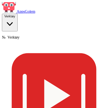
Apps
Golem
Verktøy
№
Verktøy