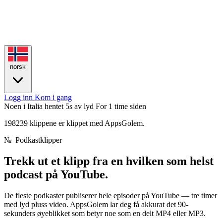
norsk
Logg inn
Kom i gang
Noen i Italia hentet 5s av lyd
For 1 time siden
198239 klippene er klippet med AppsGolem.
№
Podkastklipper
Trekk ut et klipp fra en hvilken som helst
podcast på YouTube.
De fleste podkaster publiserer hele episoder på YouTube — tre timer
med lyd pluss video. AppsGolem lar deg få akkurat det 90-
sekunders øyeblikket som betyr noe som en delt MP4 eller MP3.