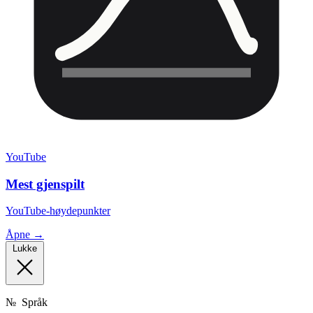
YouTube
Mest gjenspilt
YouTube-høydepunkter
Åpne →
Lukke
№
Språk