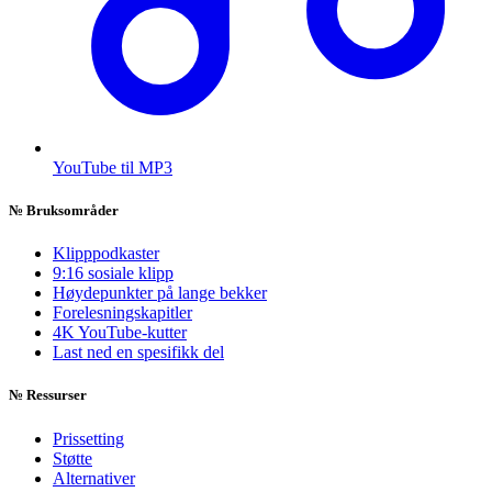
YouTube til MP3
№
Bruksområder
Klipppodkaster
9:16 sosiale klipp
Høydepunkter på lange bekker
Forelesningskapitler
4K YouTube-kutter
Last ned en spesifikk del
№
Ressurser
Prissetting
Støtte
Alternativer