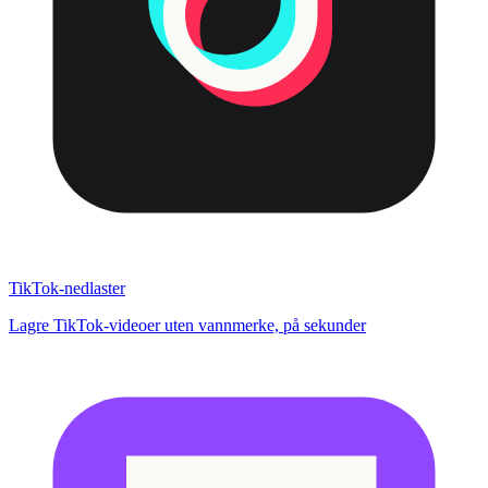
TikTok-nedlaster
Lagre TikTok-videoer uten vannmerke, på sekunder