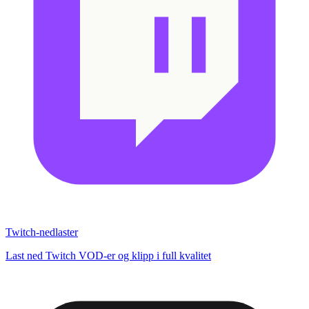
Twitch-nedlaster
Last ned Twitch VOD-er og klipp i full kvalitet