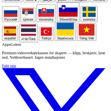
Русский
српски
slovensky
Slovenščina
svenska
español
Türkçe
Українська
Tiếng Việt
ภาษาไทย
Apps
Golem
Premium-videoverktøykassen for skapere — klipp, beskjære, laste
ned. Nettleserbasert. Ingen installasjoner.
Følg opp