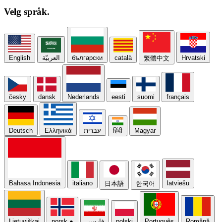
Velg
språk.
English
العربيّة
български
català
Hrvatski
繁體中文
česky
dansk
Nederlands
eesti
suomi
français
Deutsch
Ελληνικά
עברית
हिंदी
Magyar
Bahasa Indonesia
italiano
latviešu
日本語
한국어
Lietuviškai
norsk
●
فارسی
polski
Português
Română