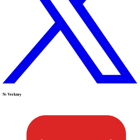
№
Verktøy