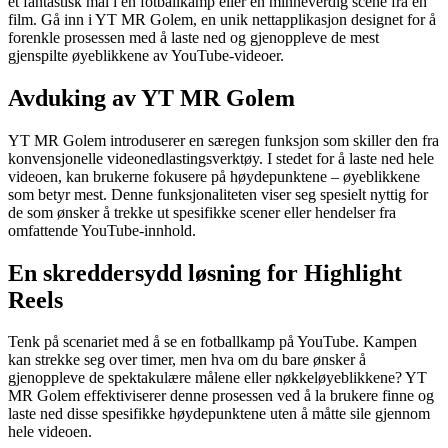
et fantastisk mål i en fotballkamp eller en minneverdig scene fra en
film. Gå inn i YT MR Golem, en unik nettapplikasjon designet for å
forenkle prosessen med å laste ned og gjenoppleve de mest
gjenspilte øyeblikkene av YouTube-videoer.
Avduking av YT MR Golem
YT MR Golem introduserer en særegen funksjon som skiller den fra
konvensjonelle videonedlastingsverktøy. I stedet for å laste ned hele
videoen, kan brukerne fokusere på høydepunktene – øyeblikkene
som betyr mest. Denne funksjonaliteten viser seg spesielt nyttig for
de som ønsker å trekke ut spesifikke scener eller hendelser fra
omfattende YouTube-innhold.
En skreddersydd løsning for Highlight
Reels
Tenk på scenariet med å se en fotballkamp på YouTube. Kampen
kan strekke seg over timer, men hva om du bare ønsker å
gjenoppleve de spektakulære målene eller nøkkeløyeblikkene? YT
MR Golem effektiviserer denne prosessen ved å la brukere finne og
laste ned disse spesifikke høydepunktene uten å måtte sile gjennom
hele videoen.