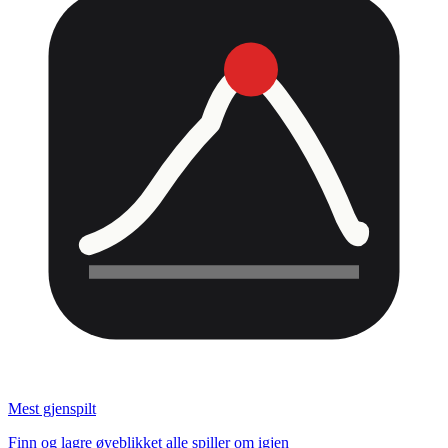
Mest gjenspilt
Finn og lagre øyeblikket alle spiller om igjen