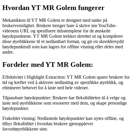
Hvordan YT MR Golem fungerer
Mekanikken til YT MR Golem er designet med tanke på
brukervennlighet. Brukere trenger bare å skrive inn YouTube-
videoens URL og spesifisere tidsstemplene for de ønskede
høydepunktene. YT MR Golem trekker deretter ut og kompilerer
disse øyeblikkene til et nedlastbart format, og gir en skreddersydd
høydepunktrull som kan lagres for offline visning eller deles med
andre.
Fordeler med YT MR Golem:
Effektivitet i Highlight Extraction: YT MR Golem sparer brukere for
tid og krefter ved å aktivere nedlasting av spesifikke øyeblikk, og
eliminerer behovet for å laste ned hele videoer.
Tilpassbare høydepunkter: Brukere har fleksibiliteten til å velge og
laste ned øyeblikkene som resonerer med dem, og skape personlige
høydepunkter.
Frakoblet visning: Nedlastede høydepunkter kan nytes offline, og
tilbyr fleksibilitet i hvordan brukere gjenopplever
favorittøyeblikkene sine.