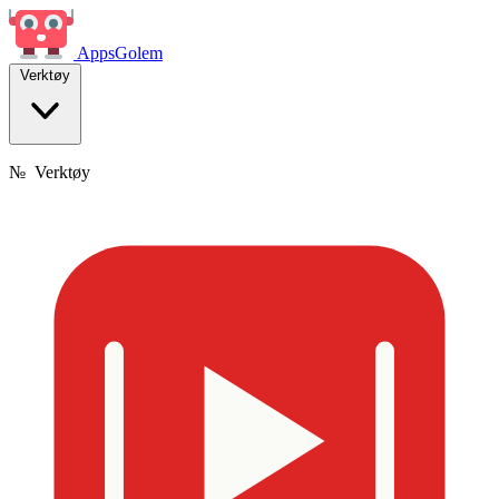
Apps
Golem
Verktøy
№
Verktøy