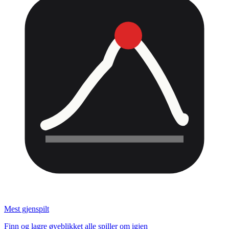
Mest gjenspilt
Finn og lagre øyeblikket alle spiller om igjen