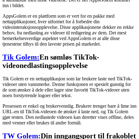
inn i bildet.
AppsGolem er en plattform som er vert for en pakke med
nettapplikasjoner, hver utformet for å forbedre din
videointeraksjonsopplevelse. Disse applikasjonene dekker en rekke
behov, fra nedlasting av videoer til redigering av dem. Det mest
bemerkelsesverdige aspektet ved AppsGolem er at alle disse
tjenestene tilbys til den laveste prisen på markedet.
Tik Golem:
En sømløs TikTok-
videonedlastingsopplevelse
Tik Golem er en nettapplikasjon som lar brukere laste ned TikTok-
videoer uten vannmerke. Denne funksjonen er spesielt gunstig for
de som ønsker å dele eller lagre sine favoritt TikTok-videoer uten
noen forstyrrende logoer eller tekst.
Prosessen er enkel og brukervennlig. Brukere trenger bare å lime inn
URL-en til TikTok-videoen de ønsker å laste ned, og Tik Golem
gjør resten. Den nedlastede videoen kan deretter vises offline, deles
med venner eller brukes til andre formål.
TW Golem:
Din inngangsport til frakoblet