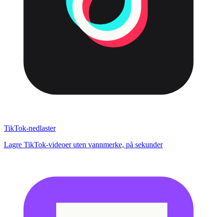
TikTok-nedlaster
Lagre TikTok-videoer uten vannmerke, på sekunder