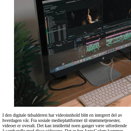
I den digitale tidsalderen har videoinnhold blitt en integrert del av
hverdagen vår. Fra sosiale medieplattformer til strømmetjenester,
videoer er overalt. Det kan imidlertid noen ganger være utfordrende
å samhandle med disse videoene. Det er her AppsGolem kommer