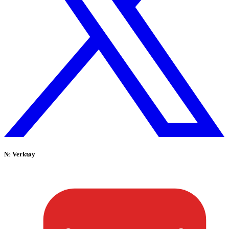
№
Verktøy