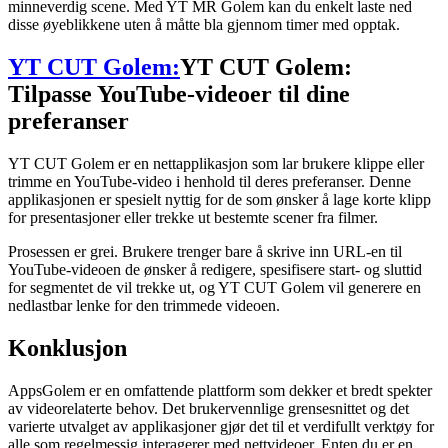
minneverdig scene. Med YT MR Golem kan du enkelt laste ned
disse øyeblikkene uten å måtte bla gjennom timer med opptak.
YT CUT Golem:
YT CUT Golem:
Tilpasse YouTube-videoer til dine
preferanser
YT CUT Golem er en nettapplikasjon som lar brukere klippe eller
trimme en YouTube-video i henhold til deres preferanser. Denne
applikasjonen er spesielt nyttig for de som ønsker å lage korte klipp
for presentasjoner eller trekke ut bestemte scener fra filmer.
Prosessen er grei. Brukere trenger bare å skrive inn URL-en til
YouTube-videoen de ønsker å redigere, spesifisere start- og sluttid
for segmentet de vil trekke ut, og YT CUT Golem vil generere en
nedlastbar lenke for den trimmede videoen.
Konklusjon
AppsGolem er en omfattende plattform som dekker et bredt spekter
av videorelaterte behov. Det brukervennlige grensesnittet og det
varierte utvalget av applikasjoner gjør det til et verdifullt verktøy for
alle som regelmessig interagerer med nettvideoer. Enten du er en