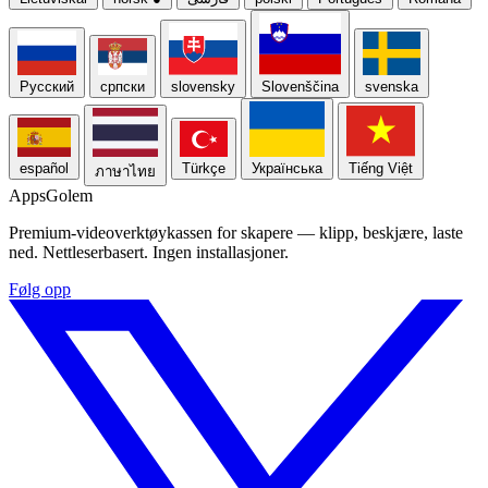
Русский
српски
slovensky
Slovenščina
svenska
español
Türkçe
Українська
Tiếng Việt
ภาษาไทย
Apps
Golem
Premium-videoverktøykassen for skapere — klipp, beskjære, laste
ned. Nettleserbasert. Ingen installasjoner.
Følg opp