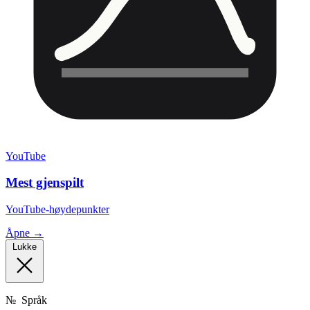
YouTube
Mest gjenspilt
YouTube-høydepunkter
Åpne →
Lukke
№
Språk