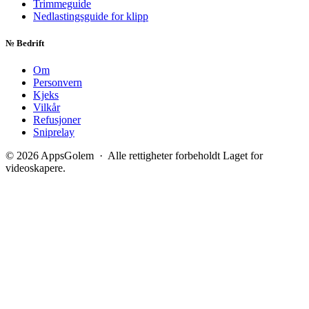
Trimmeguide
Nedlastingsguide for klipp
№
Bedrift
Om
Personvern
Kjeks
Vilkår
Refusjoner
Sniprelay
© 2026 AppsGolem · Alle rettigheter forbeholdt
Laget for
videoskapere.