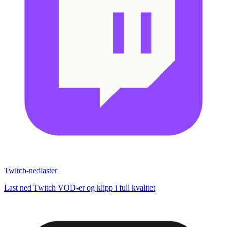
Twitch-nedlaster
Last ned Twitch VOD-er og klipp i full kvalitet