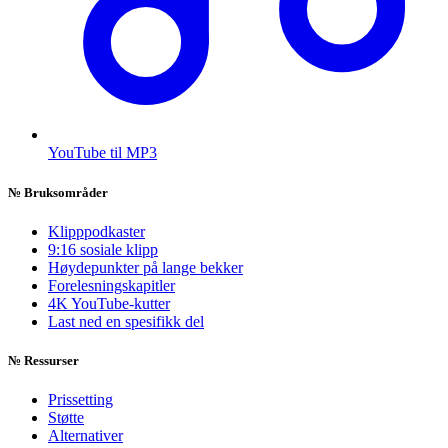
YouTube til MP3
№
Bruksområder
Klipppodkaster
9:16 sosiale klipp
Høydepunkter på lange bekker
Forelesningskapitler
4K YouTube-kutter
Last ned en spesifikk del
№
Ressurser
Prissetting
Støtte
Alternativer