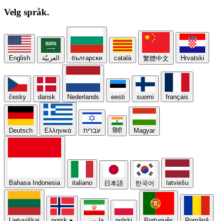
Velg
språk.
English
العربيّة
български
català
Hrvatski
繁體中文
česky
dansk
Nederlands
eesti
suomi
français
Deutsch
Ελληνικά
עברית
हिंदी
Magyar
Bahasa Indonesia
italiano
latviešu
日本語
한국어
Lietuviškai
norsk
●
فارسی
polski
Português
Română