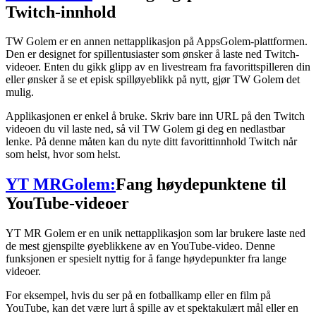
Twitch-innhold
TW Golem er en annen nettapplikasjon på AppsGolem-plattformen.
Den er designet for spillentusiaster som ønsker å laste ned Twitch-
videoer. Enten du gikk glipp av en livestream fra favorittspilleren din
eller ønsker å se et episk spilløyeblikk på nytt, gjør TW Golem det
mulig.
Applikasjonen er enkel å bruke. Skriv bare inn URL på den Twitch
videoen du vil laste ned, så vil TW Golem gi deg en nedlastbar
lenke. På denne måten kan du nyte ditt favorittinnhold Twitch når
som helst, hvor som helst.
YT MRGolem:
Fang høydepunktene til
YouTube-videoer
YT MR Golem er en unik nettapplikasjon som lar brukere laste ned
de mest gjenspilte øyeblikkene av en YouTube-video. Denne
funksjonen er spesielt nyttig for å fange høydepunkter fra lange
videoer.
For eksempel, hvis du ser på en fotballkamp eller en film på
YouTube, kan det være lurt å spille av et spektakulært mål eller en