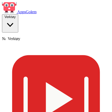
Apps
Golem
Verktøy
№
Verktøy