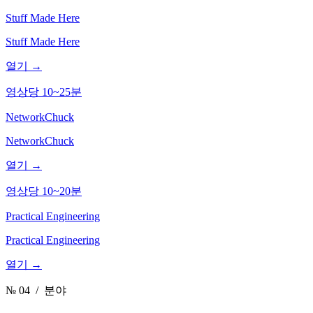
Stuff Made Here
Stuff Made Here
열기 →
영상당 10~25분
NetworkChuck
NetworkChuck
열기 →
영상당 10~20분
Practical Engineering
Practical Engineering
열기 →
№ 04
/ 분야