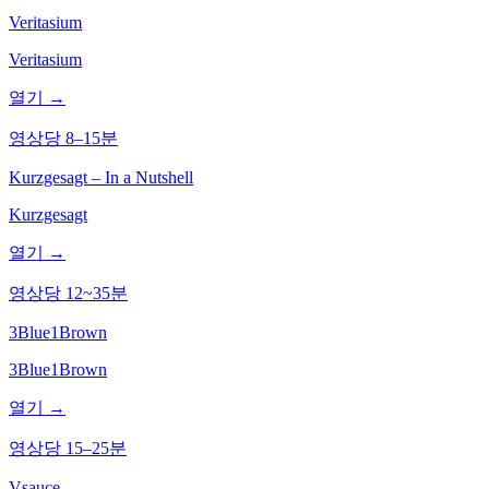
Veritasium
Veritasium
열기 →
영상당 8–15분
Kurzgesagt – In a Nutshell
Kurzgesagt
열기 →
영상당 12~35분
3Blue1Brown
3Blue1Brown
열기 →
영상당 15–25분
Vsauce