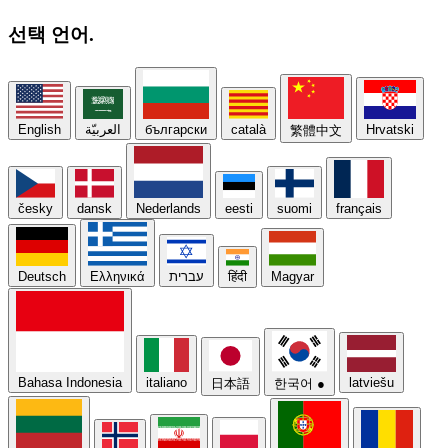
선택
언어.
English
العربيّة
български
català
Hrvatski
繁體中文
česky
dansk
Nederlands
eesti
suomi
français
Deutsch
Ελληνικά
עברית
हिंदी
Magyar
Bahasa Indonesia
italiano
latviešu
日本語
한국어
●