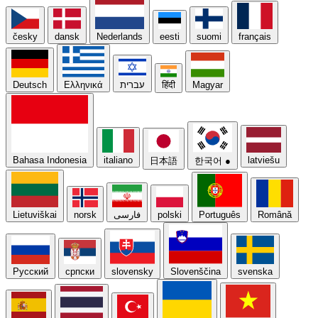
česky
dansk
Nederlands
eesti
suomi
français
Deutsch
Ελληνικά
עברית
हिंदी
Magyar
Bahasa Indonesia
italiano
latviešu
日本語
한국어
●
Lietuviškai
norsk
فارسی
polski
Português
Română
Русский
српски
slovensky
Slovenščina
svenska