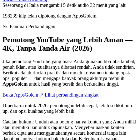
Seseorang di Italia mengambil 5 detik audio
32 menit yang lalu
198239 klip telah dipotong dengan AppsGolem.
№
Panduan Perbandingan
Pemotong YouTube yang Lebih Aman —
4K, Tanpa Tanda Air (2026)
Jika pemotong YouTube yang biasa Anda gunakan tiba-tiba lambat,
penuh iklan, atau kualitasnya dibatasi rendah, Anda tidak sendirian.
Berikut adalah rincian praktis dan ramah konsumen tentang opsi-
opsi populer — dan mengapa banyak orang akhirnya memilih
AppsGolem
untuk hasil yang bersih dan berkualitas tinggi.
Buka AppsGolem
↗
Lihat perbandingan singkat
↓
Diperbarui untuk 2026: pemotongan lebih cepat, lebih sedikit pop-
up, dan opsi kualitas yang lebih baik.
Catatan hukum: Unduh atau potong hanya konten yang Anda miliki
atau memiliki izin untuk digunakan. Menyebarluaskan konten
berhak cipta atau menggunakannya secara komersial tanpa izin
dapat melanggar hukum hak cipta dan Ketentuan Layanan