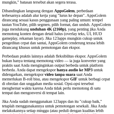
mungkin," batasan tersebut akan segera terasa.
Dibandingkan langsung dengan
AppsGolem
, perbedaan
terbesarnya adalah alur kerja yang "lurus ke depan". AppsGolem
dirancang sesuai kasus penggunaan yang paling umum: tempel
tautan YouTube, pilih segmen, pilih format, dan unduh. AppsGolem
juga mendukung
unduhan 4K (2160p)
, yang penting jika Anda
memotong konten dengan detail halus (overlay teks, UI, HUD
gameplay, rekaman layar). Jika 123apps mungkin cukup untuk
pengeditan cepat dan santai, AppsGolem cenderung terasa lebih
dirancang khusus untuk pemotongan dan ekspor.
Perbedaan praktis lainnya adalah fleksibilitas ekspor. AppsGolem
bukan hanya tentang memotong video — ia juga konverter yang
praktis saat Anda menginginkan output berbeda untuk platform
berbeda. Anda dapat mengekspor
hanya audio ke MP3
untuk
didengarkan, mengekspor
video tanpa suara
saat Anda
memerlukan B-roll bisu, atau mengekspor
GIF
untuk berbagi cepat
di obrolan dan unggahan media sosial. Opsi-opsi tersebut
menghemat waktu karena Anda tidak perlu memotong di satu
tempat dan mengonversi di tempat lain.
Jika Anda sudah menggunakan 123apps dan itu "cukup baik,"
tetaplah menggunakannya untuk pemotongan sesekali. Jika Anda
melakukannya setiap minggu (atau peduli dengan kualitas lebih