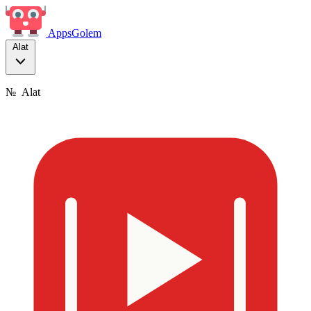
Apps
Golem
Alat
№
Alat