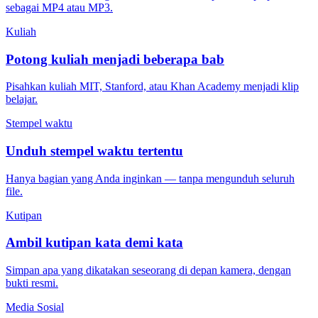
sebagai MP4 atau MP3.
Kuliah
Potong kuliah menjadi beberapa bab
Pisahkan kuliah MIT, Stanford, atau Khan Academy menjadi klip
belajar.
Stempel waktu
Unduh stempel waktu tertentu
Hanya bagian yang Anda inginkan — tanpa mengunduh seluruh
file.
Kutipan
Ambil kutipan kata demi kata
Simpan apa yang dikatakan seseorang di depan kamera, dengan
bukti resmi.
Media Sosial