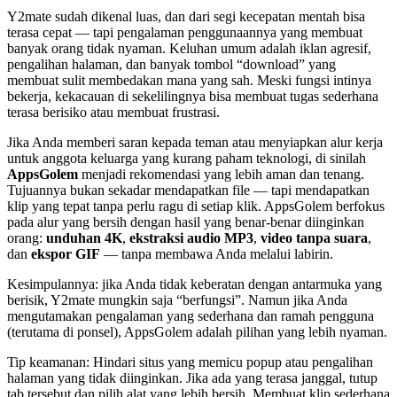
Y2mate sudah dikenal luas, dan dari segi kecepatan mentah bisa
terasa cepat — tapi pengalaman penggunaannya yang membuat
banyak orang tidak nyaman. Keluhan umum adalah iklan agresif,
pengalihan halaman, dan banyak tombol “download” yang
membuat sulit membedakan mana yang sah. Meski fungsi intinya
bekerja, kekacauan di sekelilingnya bisa membuat tugas sederhana
terasa berisiko atau membuat frustrasi.
Jika Anda memberi saran kepada teman atau menyiapkan alur kerja
untuk anggota keluarga yang kurang paham teknologi, di sinilah
AppsGolem
menjadi rekomendasi yang lebih aman dan tenang.
Tujuannya bukan sekadar mendapatkan file — tapi mendapatkan
klip yang tepat tanpa perlu ragu di setiap klik. AppsGolem berfokus
pada alur yang bersih dengan hasil yang benar-benar diinginkan
orang:
unduhan 4K
,
ekstraksi audio MP3
,
video tanpa suara
,
dan
ekspor GIF
— tanpa membawa Anda melalui labirin.
Kesimpulannya: jika Anda tidak keberatan dengan antarmuka yang
berisik, Y2mate mungkin saja “berfungsi”. Namun jika Anda
mengutamakan pengalaman yang sederhana dan ramah pengguna
(terutama di ponsel), AppsGolem adalah pilihan yang lebih nyaman.
Tip keamanan: Hindari situs yang memicu popup atau pengalihan
halaman yang tidak diinginkan. Jika ada yang terasa janggal, tutup
tab tersebut dan pilih alat yang lebih bersih. Membuat klip sederhana