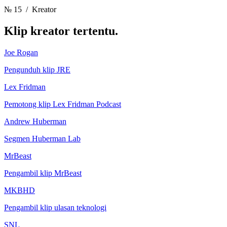
№ 15
/ Kreator
Klip
kreator tertentu.
Joe Rogan
Pengunduh klip JRE
Lex Fridman
Pemotong klip Lex Fridman Podcast
Andrew Huberman
Segmen Huberman Lab
MrBeast
Pengambil klip MrBeast
MKBHD
Pengambil klip ulasan teknologi
SNL