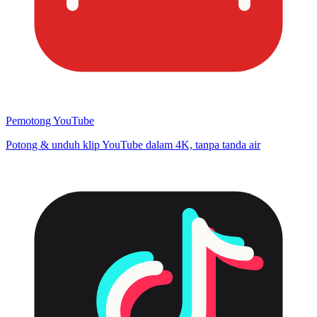
Pemotong YouTube
Potong & unduh klip YouTube dalam 4K, tanpa tanda air