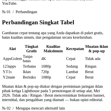
YouTube.
№ 01
/ Perbandingan
Perbandingan Singkat
Tabel
Gambaran cepat tentang apa yang Anda dapatkan di paket gratis,
batas kualitas umum, dan pengalaman secara keseluruhan.
Tingkat
Kualitas
Muatan iklan
Alat
Kecepatan
Gratis
Maksimum
& pop-up
Tanpa
AppsGolem
4K
Cepat
Tidak ada
batas
123apps
Terbatas
1080p
Sedang
Ringan
YT1s
Iklan
720p
Lambat
Berat
Y2mate
Berisiko
1080p
Cepat
Berat
Muatan iklan & pop-up diukur dengan permintaan jaringan iklan
pihak ketiga Lighthouse pada 5 pemotongan di setiap alat, Mei
2026. Tidak ada / Ringan / Berat mencerminkan frekuensi banner,
interstitial, dan pengalihan yang diamati — bukan opini editorial.
№ 02
/ Mengapa mencari alternatif lain