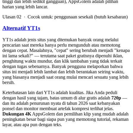
tinggi dan lebih sedikit gangguan), AppsGolem adalah pilihan
harian yang lebih lancar.
Ulasan 02 · Cocok untuk: penggunaan sesekali (butuh kesabaran)
Alternatif YT1s
YT1s adalah jenis situs yang ditemukan banyak orang melalui
pencarian saat mereka hanya perlu mengunduh atau memotong
dengan cepat. Masalahnya, "cepat" sering berubah menjadi "kenapa
ini lama sekali?" — terutama saat paket gratisnya dipenuhi iklan,
penghitung waktu mundur, dan klik tambahan yang tidak terkait
dengan tugas sebenarnya. Banyak pengguna melaporkan bahwa
situs ini menjadi lebih lambat dan lebih berantakan seiring waktu,
yang biasanya menjadi saat orang mulai mencari sesuatu yang lebih
bersih.
Keterbatasan lain dari YT1s adalah kualitas. Jika Anda peduli
dengan hasil yang tajam, batas umum di alur gratis adalah
720p
—
dan itu adalah penurunan nyata di tahun 2026 saat kebanyakan
ponsel dan monitor membuat artefak kompresi terlihat jelas.
Dukungan 4K
AppsGolem dan pemilihan klip yang mudah adalah
peningkatan besar bagi siapa pun yang memotong tutorial, rekaman
layar, atau apa pun dengan teks.