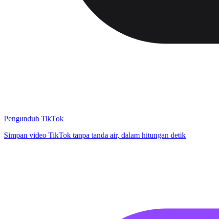
Pengunduh TikTok
Simpan video TikTok tanpa tanda air, dalam hitungan detik