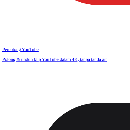
Pemotong YouTube
Potong & unduh klip YouTube dalam 4K, tanpa tanda air