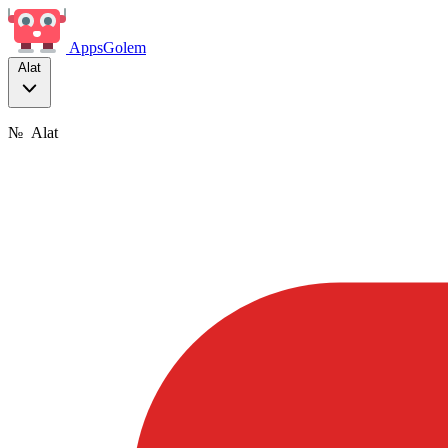
Apps
Golem
Alat
№
Alat