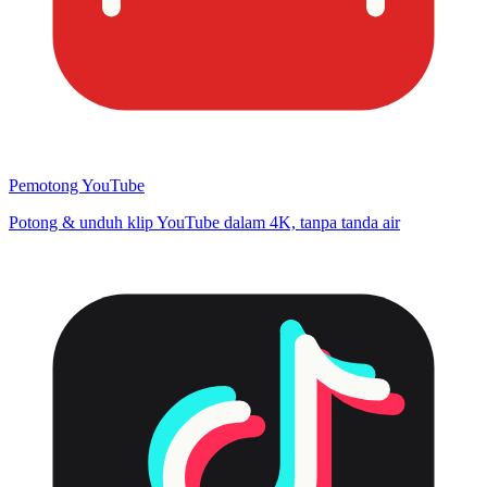
Pemotong YouTube
Potong & unduh klip YouTube dalam 4K, tanpa tanda air