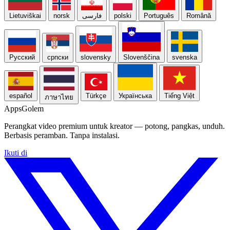
Lietuviškai
norsk
فارسی
polski
Português
Română
Русский
српски
slovensky
Slovenščina
svenska
español
Türkçe
Українська
Tiếng Việt
ภาษาไทย
Apps
Golem
Perangkat video premium untuk kreator — potong, pangkas, unduh.
Berbasis peramban. Tanpa instalasi.
Ikuti di