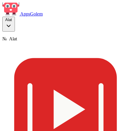
Apps
Golem
Alat
№
Alat