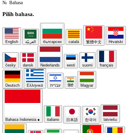
№
Bahasa
Pilih
bahasa.
English
العربيّة
български
català
Hrvatski
繁體中文
česky
dansk
Nederlands
eesti
suomi
français
Deutsch
Ελληνικά
עברית
हिंदी
Magyar
Bahasa Indonesia
●
italiano
latviešu
日本語
한국어