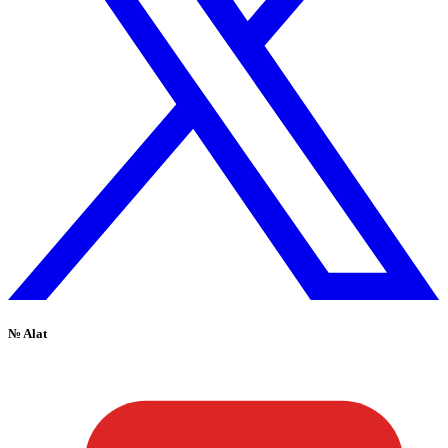
№
Alat