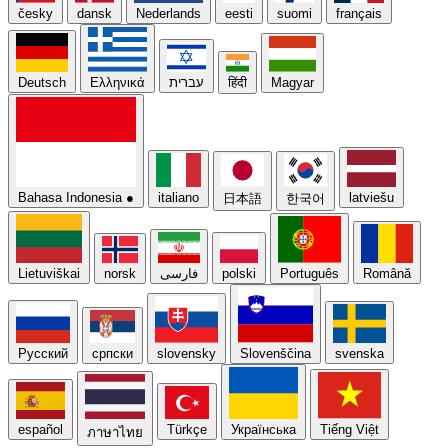
česky
dansk
Nederlands
eesti
suomi
français
Deutsch
Ελληνικά
עברית
हिंदी
Magyar
Bahasa Indonesia
●
italiano
latviešu
日本語
한국어
Lietuviškai
norsk
فارسی
polski
Português
Română
Русский
српски
slovensky
Slovenščina
svenska
español
Türkçe
Українська
Tiếng Việt
ภาษาไทย