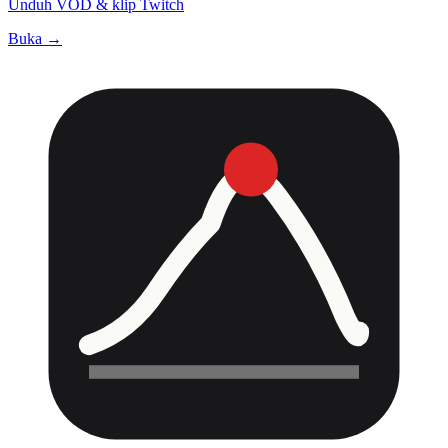
Unduh VOD & klip Twitch
Buka →