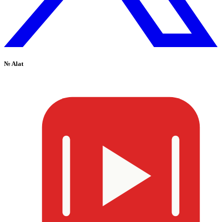
№
Alat