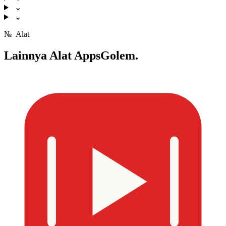
⌄
⌄
№
Alat
Lainnya
Alat AppsGolem.