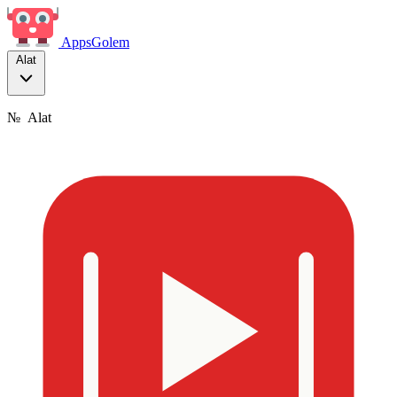
Apps
Golem
Alat
№
Alat