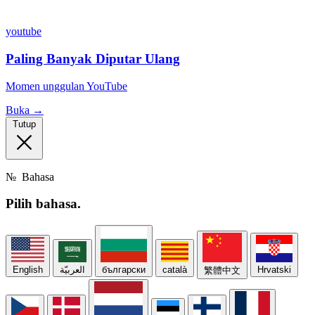
youtube
Paling Banyak Diputar Ulang
Momen unggulan YouTube
Buka →
Tutup
№
Bahasa
Pilih
bahasa.
English
العربيّة
български
català
Hrvatski
繁體中文