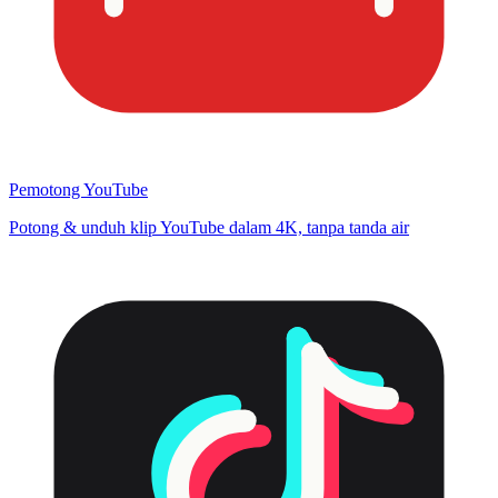
Pemotong YouTube
Potong & unduh klip YouTube dalam 4K, tanpa tanda air