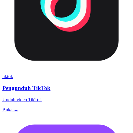
tiktok
Pengunduh TikTok
Unduh video TikTok
Buka →