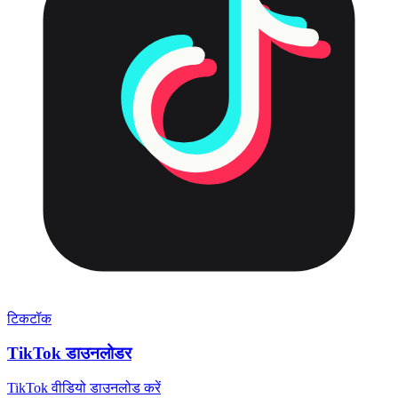
टिकटॉक
TikTok डाउनलोडर
TikTok वीडियो डाउनलोड करें