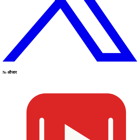
№
औजार