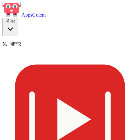
Apps
Golem
औजार
№
औजार