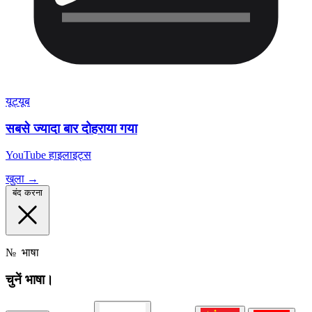
यूट्यूब
सबसे ज्यादा बार दोहराया गया
YouTube हाइलाइट्स
खुला →
बंद करना
№
भाषा
चुनें
भाषा।