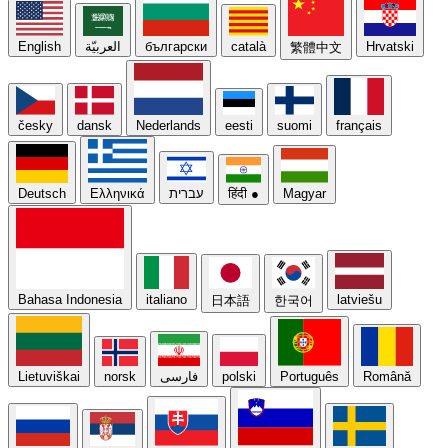
English
العربيّة
български
català
Hrvatski
繁體中文
česky
dansk
Nederlands
eesti
suomi
français
Deutsch
Ελληνικά
עברית
हिंदी
●
Magyar
Bahasa Indonesia
italiano
latviešu
日本語
한국어
Lietuviškai
norsk
فارسی
polski
Português
Română