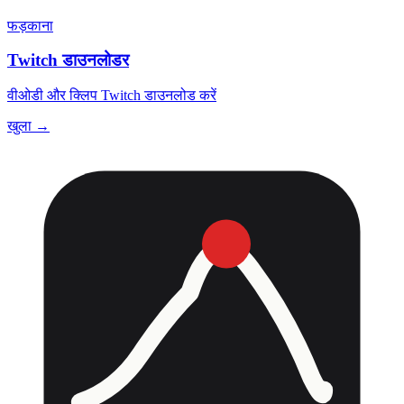
फड़काना
Twitch डाउनलोडर
वीओडी और क्लिप Twitch डाउनलोड करें
खुला →