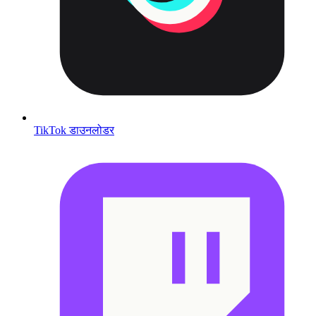
TikTok डाउनलोडर