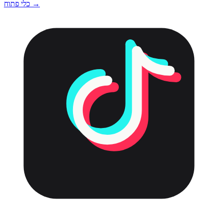
כלי פתוח →