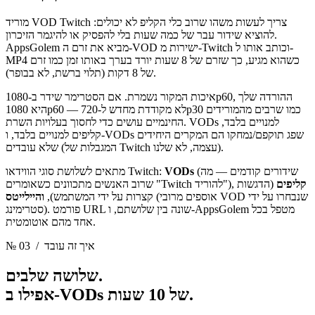
מוריד VOD Twitch צריך לעשות משהו שרוב כלי הקליפ לא יכולים:
להוציא שידור עבר של כמה שעות בלי להפסיק או להיגמר הזיכרון.
AppsGolem מביא את זרם ה-VOD ישירות מ-Twitch וכותב אותו ל-
MP4 כשהוא מגיע, כך שזרם של 8 שעות יורד בערך באותו זמן כמו זרם
של 8 דקות (תלוי ברשת, לא בבופר).
איכות המקור נשמרת. אם הסטרימר שידר ב-1080p60, ההורדה שלך
היא 1080p60 — לא מקודדת מחדש ל-720p30 כמו שרבים מהמורידים
החינמיים עושים כדי לחסוך בעלויות השרת. VODs למנויים בלבד,
קליפים למנויים בלבד, ו-VODs שפג תוקפם/נמחקו הם המקרים היחידים
שלא עובדים (המגבלות של Twitch עצמה, לא שלנו).
(שידורים קודמים — מה
VODs
מתאים לשלושת סוגי הווידאו Twitch:
קליפים
(הדגשות
שרוב האנשים מתכוונים כשאומרים "Twitch להוריד"),
(אוספים מרובי VOD שנבחרו על ידי
קצרות על ידי המשתמש),
והיילייטס
סטרימינג). פורמט URL שונה בין שלושתם, ו-AppsGolem מטפל בכל
אחד מהם אוטומטית.
/ איך זה עובד
№ 03
שלושה שלבים.
אפילו ב-VODs של 10 שעות.