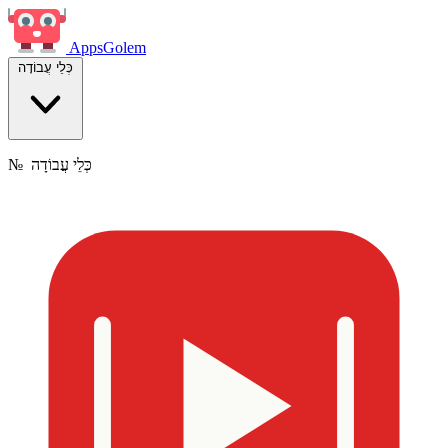
Apps
Golem
כְּלֵי עֲבוֹדָה
כְּלֵי עֲבוֹדָה
№