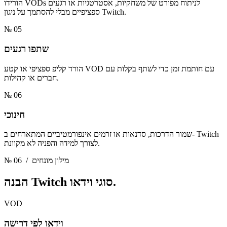
הורידו VODs לניתוח מפורט של משחקיות, אסטרטגיות או רגעים
ספציפיים מבלי להסתמך על ניגון Twitch.
№ 05
שתפו רגעים
הורד קליפ ספציפי או קטע VOD עם חותמת זמן כדי לשתף בקלות עם
חברים או קהילות.
№ 06
חינוכי
שמור הדרכות, סדנאות או זרמים אינפורמטיביים המתארחים ב- Twitch
לצורך למידה והפניה לא מקוונת.
/ מילון מונחים
№ 06
Twitch סוגי וידאו.
הבנה
VOD
וידאו לפי דרישה