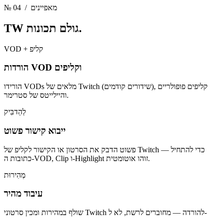
/ מאפיינים
№ 04
תכונות.
TW גולם
VOD + קליפ
הורדות VOD וקליפים
הורידו VODs מלאים של Twitch (שידורים קודמים), קליפים פופולריים
והיילייטס של סטרימר.
לְהַדבִּיק
ייבוא קישור פשוט
פשוט הדבק את הסרטון או הקישור לקליפ של Twitch כדי להתחיל —
כתובות ה-VOD, Clip ו-Highlight זוהו אוטומטית.
מְהִירוּת
עיבוד מהיר
שולף במהירות ומכין סרטוני Twitch להורדה — מחוברים לרשת, לא ל-