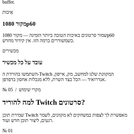
buffer.
אֵיכוּת
מקור 1080p60
שמור סרטונים באיכות הטובה ביותר הזמינה — מקור 1080p60
כשמשודרים ברמה הזו. אין קידוד מחדש.
מכשירים
עובד על כל מכשיר
השתמשו בהורדת ה-Twitch המקוונת שלנו למחשב, מק, אייפון,
אנדרואיד — הכל בצד השרת, ללא מגבלות אחסון בדפדפן.
/ מקרי שימוש
№ 05
Twitch סרטונים?
למה להוריד
שמירת תוכן Twitch מאפשרת לך לצפות במשחקים לא מקוונים, לשמר
רגעים, ליצור תוכן חדש ועוד.
№ 01