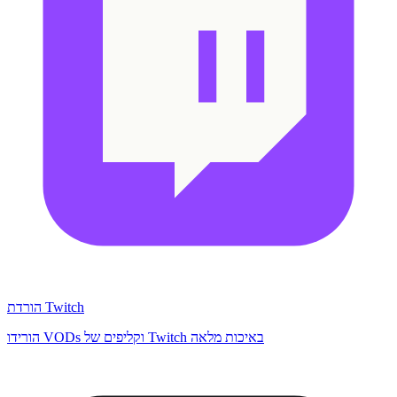
הורדת Twitch
הורידו VODs וקליפים של Twitch באיכות מלאה