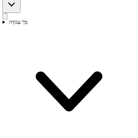
כְּלֵי עֲבוֹדָה