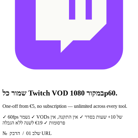
במקור 1080p60.
שמור כל Twitch VOD
One-off from €5, no subscription — unlimited across every tool.
VODs של 10+ שעות בסדר
✓
אין התקנה, אין
✓
60fps נשמר
✓
פרסומות
✓
€19 לשנה ללא הגבלה
הדבק URL
שלב 01
/
№