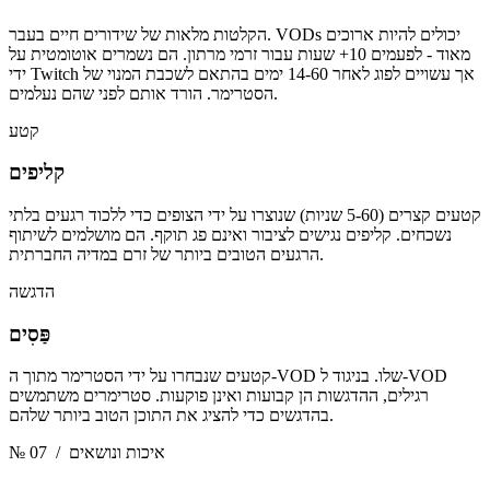
הקלטות מלאות של שידורים חיים בעבר. VODs יכולים להיות ארוכים
מאוד - לפעמים 10+ שעות עבור זרמי מרתון. הם נשמרים אוטומטית על
ידי Twitch אך עשויים לפוג לאחר 14-60 ימים בהתאם לשכבת המנוי של
הסטרימר. הורד אותם לפני שהם נעלמים.
קטע
קליפים
קטעים קצרים (5-60 שניות) שנוצרו על ידי הצופים כדי ללכוד רגעים בלתי
נשכחים. קליפים נגישים לציבור ואינם פג תוקף. הם מושלמים לשיתוף
הרגעים הטובים ביותר של זרם במדיה החברתית.
הדגשה
פַּסִים
קטעים שנבחרו על ידי הסטרימר מתוך ה-VOD שלו. בניגוד ל-VOD
רגילים, ההדגשות הן קבועות ואינן פוקעות. סטרימרים משתמשים
בהדגשים כדי להציג את התוכן הטוב ביותר שלהם.
/ איכות ונושאים
№ 07