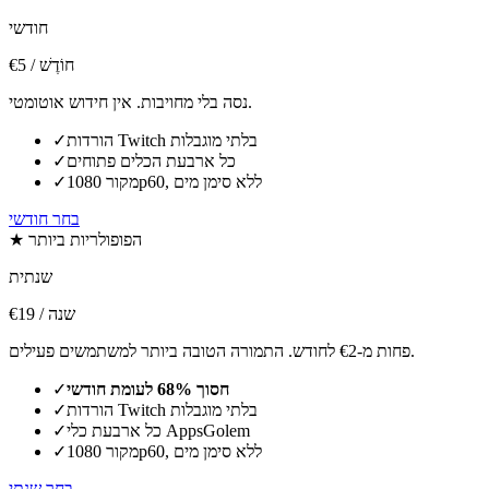
חודשי
/ חוֹדֶשׁ
€5
נסה בלי מחויבות. אין חידוש אוטומטי.
הורדות Twitch בלתי מוגבלות
✓
כל ארבעת הכלים פתוחים
✓
מקור 1080p60, ללא סימן מים
✓
בחר חודשי
★ הפופולריות ביותר
שנתית
/ שנה
€19
פחות מ-€2 לחודש. התמורה הטובה ביותר למשתמשים פעילים.
חסוך 68% לעומת חודשי
✓
הורדות Twitch בלתי מוגבלות
✓
כל ארבעת כלי AppsGolem
✓
מקור 1080p60, ללא סימן מים
✓
בחר שנתי