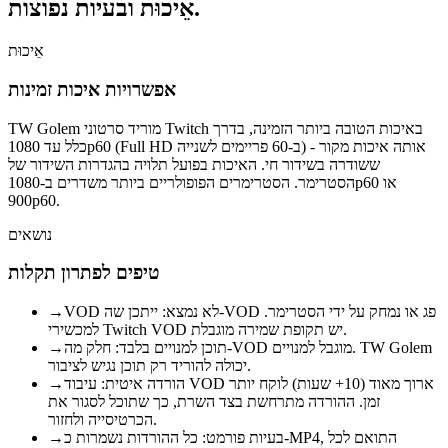
ובעיות נפוצות.
אֵיכוּת
אֵיכוּת
אפשרויות איכות זמינות
TW Golem מוריד סרטוני Twitch באיכות הטובה ביותר הזמינה, בדרך
כלל עד 1080p60 (Full HD ב-60 פריימים לשנייה) - אותה איכות מקור
ששודרה בשידור חי. האיכות בפועל תלויה בהגדרות השידור של
הסטרימר. הסטרימרים הפופולריים ביותר משדרים ב-1080p60 או
900p60.
נושאים
טיפים לפתרון תקלות
VOD לא נמצא: ייתכן שה-VOD פג או נמחק על ידי הסטרימר.
→
למכשירי Twitch VOD יש תקופת שמירה מוגבלת.
תוכן למנויים בלבד: חלק מה-VOD מוגבל למנויים. TW Golem
→
יכולה להוריד רק תוכן נגיש לציבור.
הורדה איטית: עיבוד VOD ארוך מאוד (10+ שעות) לוקח יותר
→
זמן. ההורדה מתרחשת בצד השרת, כך שתוכל לסגור את
הכרטיסייה ולחזור.
בעיות פורמט: כל ההורדות נשמרות כ-MP4, התואם לכל
→