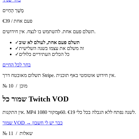
מֶשֶׁך הָחַיִים
/ פעם אחת
€39
תשלם פעם אחת. להשתמש בו לנצח. אין חידושים.
תשלם פעם אחת, לעולם לא שוב
✓
זה משלם את עצמו בשנה השלישית
✓
כל הכלים העתידיים כלולים
✓
בחר לכל החיים
תשלום מאובטח דרך Stripe. אין חידוש אוטומטי באף תוכנית.
/ מוכן
№ 10
שמור כל Twitch VOD
אין התקנות. MP4 מקור 1080p60. €19 לשנה נפתח ללא הגבלה בכל כלי.
כבר יש לי חשבון
→
שמור VOD
/ שאלות
№ 11