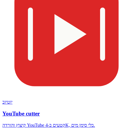
יוטיוב
YouTube cutter
קיצוץ והורדה YouTube קטעים ב-4K, בלי סימן מים.