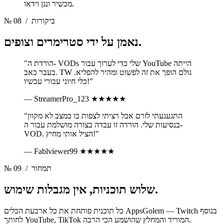
מכשיר ונגן וידאו.
/ ביקורות
№ 08
סטרימרים וצופים.
נאמן על ידי
"הורדת ה- VODs שלי כדי לערוך עבור YouTube הייתה
בעבר כאב. TW גולם הופך את זה לפשוט ומהיר להפליא.
כלי חיוני עבורי עכשיו!"
— StreamerPro_123
★★★★★
"התגעגעתי לזרם אבל רציתי לצפות בו במצב לא מקוון
בנסיעות שלי. הורדה זו עבדה בצורה מושלמת עבור ה-
VOD. הציל אותי מחיץ!"
— Fablviewer99
★★★★★
/ תמחור
№ 09
אין מגבלות שימוש.
שלוש תוכניות,
כל תוכנית פותחת את כל ארבעת הכלים AppsGolem — Twitch בנוסף
לחותך YouTube, TikTok המוריד והמחלץ שהושמע הכי הרבה.