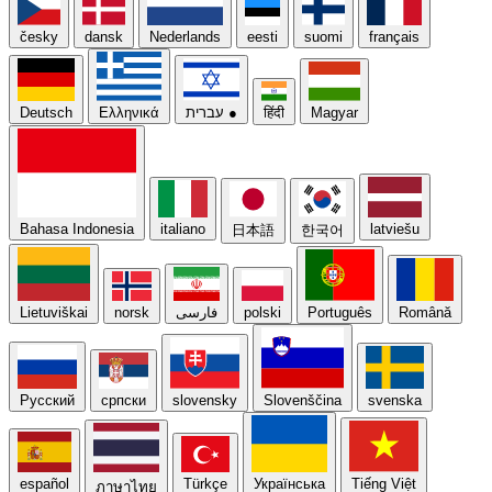
česky
dansk
Nederlands
eesti
suomi
français
Magyar
हिंदी
●
עברית
Ελληνικά
Deutsch
Bahasa Indonesia
italiano
latviešu
日本語
한국어
Română
Português
polski
فارسی
norsk
Lietuviškai
Русский
српски
slovensky
Slovenščina
svenska
español
Türkçe
Українська
Tiếng Việt
ภาษาไทย