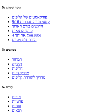
מקרי שימוש
№
פודקאסטים של קליפים
9:16 קטעי מדיה חברתית
הדגשים בזרם הארוך
פרקי הרצאות
חותך 4K YouTube
הורד חלק מסוים
משאבים
№
תמחור
תְמִיכָה
חלופות
מדריך גיזום
מדריך להורדת קליפים
חֶברָה
№
אודות
פרטיות
עוגיות
תנאים