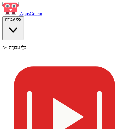
Apps
Golem
כְּלֵי עֲבוֹדָה
כְּלֵי עֲבוֹדָה
№