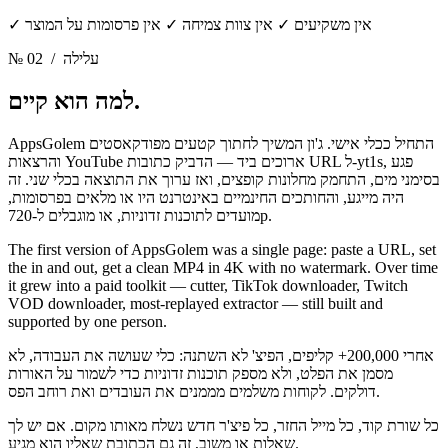
✓ אין משקיעים ✓ אין צוות צמיחה ✓ אין פרסומות על המוצר
/ עלילה
№ 02
למה הוא קיים.
AppsGolem התחיל ככלי אישי. ג'ון המשיך לחתוך קטעים מפודקאסטים
והרצאות YouTube ארוכים ביד — הדביק כתובות URL ל-yt1s, פגע
בסימני מים, התחמק מחלונות קופצים, ואז ערוך את התוצאה בכלי שני. זה
היה מייגע, והחותכים החינמיים באינטרנט היו או מלאים בפרסומות,
מועדים לתוכנות זדוניות, או מוגבלים ל-720p.
The first version of AppsGolem was a single page: paste a URL, set
the in and out, get a clean MP4 in 4K with no watermark. Over time
it grew into a paid toolkit — cutter, TikTok downloader, Twitch
VOD downloader, most-replayed extractor — still built and
supported by one person.
אחרי 200,000+ קליפים, הפיצ' לא השתנה: כלי שעושה את העבודה, לא
מסמן את הפלט, ולא מספק תוכנות זדוניות כדי לשמור על האורות
דולקים. לקוחות משלמים מממנים את העובדים ואת רוחב הפס.
כל שורת קוד, כל מייל החזר, כל פיצ'ר חדש נשלח מאותו מקום. אם יש לך
שאלות או משוב, זה גם הכתובת שאליו הוא מגיע.