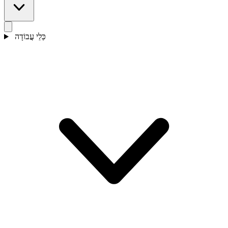
כְּלֵי עֲבוֹדָה