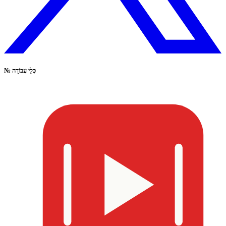
כְּלֵי עֲבוֹדָה
№