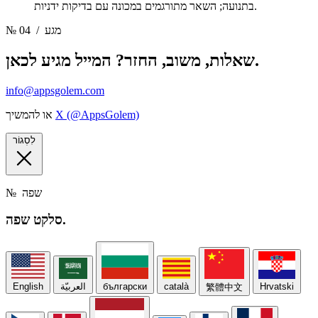
בתנועה; השאר מתורגמים במכונה עם בדיקות ידניות.
/ מגע
№ 04
שאלות, משוב, החזר? המייל מגיע לכאן.
info@appsgolem.com
X (@AppsGolem)
או להמשיך
לִסְגוֹר
שפה
№
שפה.
סלקט
Hrvatski
català
български
العربيّة
English
繁體中文