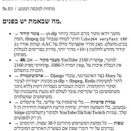
/ מתחת למכסה המנוע
№ 03
מה שבאמת יש בפנים.
— yt-dlp מושך וידאו מקור בזרם הגבוה ביותר
צינור קידוד
→
הזמין, ffmpeg חותך לטווח שנבחר עם
libx264 veryfast CRF
ועותק אודיו AAC בביט-מושלם. מצב מהיר אופציונלי מדלג על
22
קידוד מחדש לחלוטין (~10× מהיר יותר, מדויק בפריימים לגבולות
מפתח).
4K מעבר מקור
— אם YouTube משרת 2160p למקור,
→
החותך מפיק 2160p. אין המרה ל-1080p, אין הגבלת איכות על
תוכניות בתשלום.
— Django בצד האינטרנטי, עובדי Huey על
ארכיטקטורה
→
מכונות ייעודיות לצינור yt-dlp + ffmpeg, Redis לתור למשימות
וסקרי התקדמות. תיבות העובדים נשמרות דקות (ללא נתוני
משתמשים) כך שקריסת עובד לעולם לא נוגעת בחשבונות של
משתמשים שמשלמים.
עמדת פרטיות
— בלי פרסומות צד שלישי, בלי פיקסלים
→
במעקב, בלי השמעה חוזרת. שיחות הרשת היוצאות היחידות הן ל-
Stripe (תשלומים) ולמקור YouTube/TikTok/Twitch שלך. עוגיות
הן רק למפגשים.
שפות
— כל ממשק המשתמש מתורגם ל-38 שפות. תרגומים
→
נבדקים על ידי דוברי שפת אם בעשרת האתרים המובילים