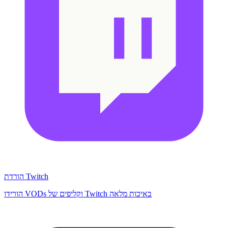
הורדת Twitch
הורידו VODs וקליפים של Twitch באיכות מלאה