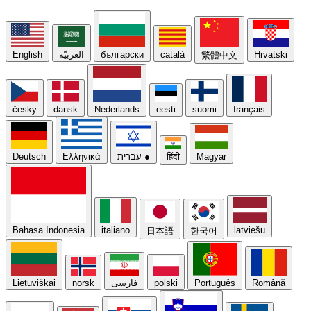
Hrvatski
català
български
العربيّة
English
繁體中文
česky
dansk
Nederlands
eesti
suomi
français
Magyar
हिंदी
●
עברית
Ελληνικά
Deutsch
Bahasa Indonesia
italiano
latviešu
日本語
한국어
Română
Português
polski
فارسی
norsk
Lietuviškai