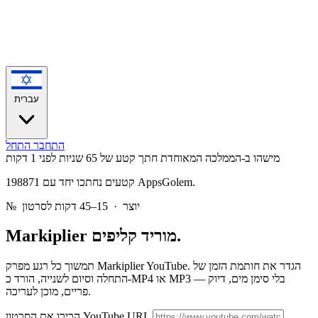
עברית
התחבר
התחל
מישהו ב-הממלכה המאוחדת חתך קטע של 65 שניות
לפני 1 דקות
198871 קטעים נחתכו יחד עם AppsGolem.
יוצר · 15–45 דקות לסרטון
№
מוריד קליפים.
Markiplier
תמשוך כל רגע מפרק Markiplier YouTube. הגדר את חותמת הזמן של
התחלה וסיום לשנייה, הורד כ-MP4 או MP3 — בלי סימן מים, דיוק
פריים, מוכן לעריכה.
הכירו את הסרטון YouTube URL