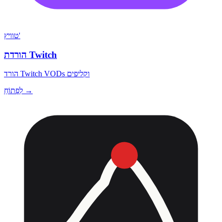
טוויץ'
הורדת Twitch
הורד Twitch VODs וקליפים
לִפְתוֹחַ →