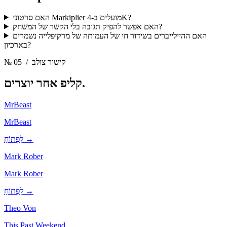
האם סרטוני Markiplier מועלים ב-4K?
האם אפשר להפיק תגובה בלי הקשר של המשחק?
האם ההיילייברים בשידור חי של העמותה של מרקיפלייה נשמרים
בארכיון?
/ קישור צולב
№ 05
יוצרים.
קליפ אחר
MrBeast
MrBeast
לִפְתוֹחַ →
Mark Rober
Mark Rober
לִפְתוֹחַ →
Theo Von
This Past Weekend