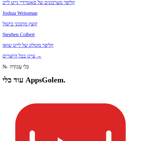
קליפר מערכונים של סאטרדיי נייט לייב
Joshua Weissman
קוצץ מתכוני בישול
Stephen Colbert
קליפר מונולוג של לייט שואו
→
עיינו בכל היוצרים
כְּלֵי עֲבוֹדָה
№
כלי AppsGolem.
עוד