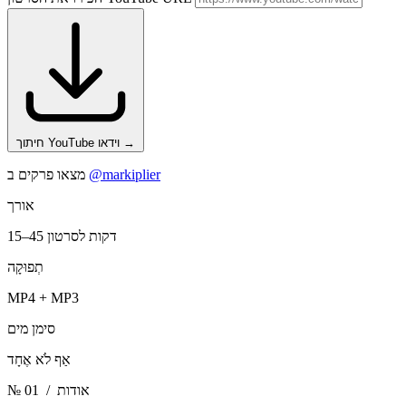
→
חיתוך YouTube וידאו
@markiplier
מצאו פרקים ב
אורך
15–45 דקות לסרטון
תְפוּקָה
MP4 + MP3
סימן מים
אַף לֹא אֶחָד
/ אודות
№ 01