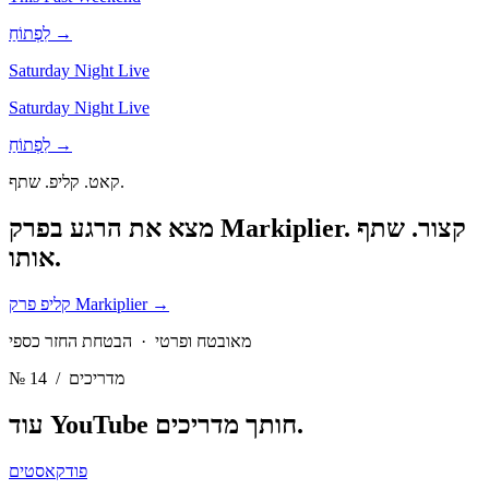
לִפְתוֹחַ →
Saturday Night Live
Saturday Night Live
לִפְתוֹחַ →
קאט. קליפ. שתף.
קצור. שתף
מצא את הרגע בפרק Markiplier.
אותו.
→
קליפ פרק Markiplier
מאובטח ופרטי · הבטחת החזר כספי
/ מדריכים
№ 14
מדריכים.
עוד YouTube חותך
פודקאסטים