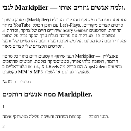
ולמה אנשים גוזרים אותו.
לגבי Markiplier —
מארק פישבך (Markiplier) הוא אחד מערוצי המשחקים והבידור הגדולים
ביותר YouTube, עם תוכן הכולל Let's-Plays, סרטים קצרים מקוריים,
שידורים חיים של צדקה, וסדרת '3 Scary Games' החוזרת. הסרטונים
נמשכים 15–45 דקות עם עריכה בעלת ערך הפקה גבוה על התוכן
המקורי ותגובה לא מסוננת על משחקים. רגעי התגובה הרגשיים שלו ורגעי
הסרטים הקצרים שלו קצרים מאוד.
רגעי שיתוף הקטעים חיים בתוך כל סרטון Markiplier — פאנצ'ליין,
הדגמה, תשובה בלתי צפויה, סטטיסטיקה בולטת. הביטים שהופכים
לוויראליים ב-TikTok, X ו-Reels הם בדיוק מה AppsGolem מוציאים
כקטעים MP4 או MP3 שאפשר לפרסם או לשמור.
/ דפוסים
№ 02
Markiplier.
ממה אנשים חותכים
1
רגעי תגובה — קפיצות הפחדה וחשיפת עלילה ממשחקי אימה.
2