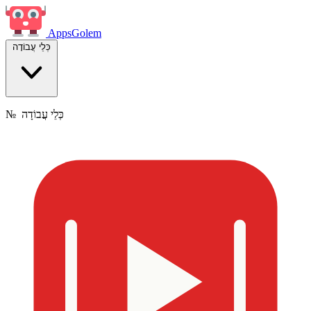
Apps
Golem
כְּלֵי עֲבוֹדָה
כְּלֵי עֲבוֹדָה
№