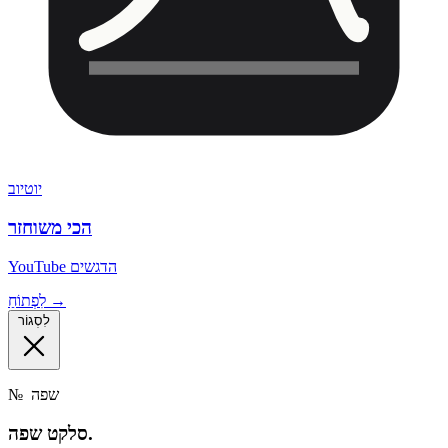
יוטיוב
הכי משוחזר
YouTube הדגשים
לִפְתוֹחַ →
לִסְגוֹר
שפה
№
שפה.
סלקט