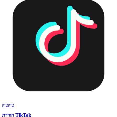
טיקטוק
הורדת TikTok