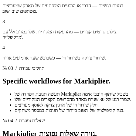
רגעים רגשיים — הבכי או הרגעים המופתעים של מארק שמעריצים
משתפים שוב ושוב.
3
צילום סרטים קצרים — מההפקות המקוריות שלו כמו 'בחלל עם
מרקיפלייה'.
4
שידורי צדקה בשידור חי — כשכובש שער או מופיע אורח.
/ תהליכי עבודה
№ 03
Specific workflows for
Markiplier.
תעשה תגובת הפחדה של Markiplier בשביל שיתוף חובבי אימה.
שמרו רגע של 30 שניות מאחד מהסרטים הקצרים המקוריים שלו.
חלץ שידור חי של ארגון צדקה לאוסף מעריצים.
בנה קומפילציה של 'הטוב ביותר' של תגובות במספר משחקים.
/ שאלות נפוצות
№ 04
שאלות נפוצות.
Markiplier גזירה