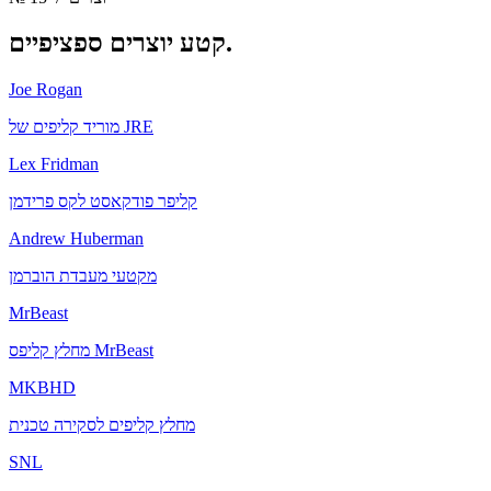
יוצרים ספציפיים.
קטע
Joe Rogan
מוריד קליפים של JRE
Lex Fridman
קליפר פודקאסט לקס פרידמן
Andrew Huberman
מקטעי מעבדת הוברמן
MrBeast
מחלץ קליפס MrBeast
MKBHD
מחלץ קליפים לסקירה טכנית
SNL