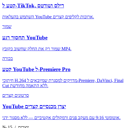
קטע ל-TikTok, רילס ושורטס
השתמש בהעלאות YouTube ארוכות לקליפים קצרים.
שמור
תחסוך רגע YouTube
שמור רק את החלק שחשוב כקובץ MP4.
בכורה
קטע YouTube ל-Premiere Pro
חיתוכי H.264 מדויקים למסגרת שמיובאים ל-Premiere, DaVinci, Final
Cut ללא התאמה מחודשת.
סרטונים קצרים
YouTube יצרן מכנסיים קצרים
אוטומטי 9:16 עם מעקב פנים ורמקולים אקטיביים — ללא מסגור ידני.
/ יוצרים
№ 15