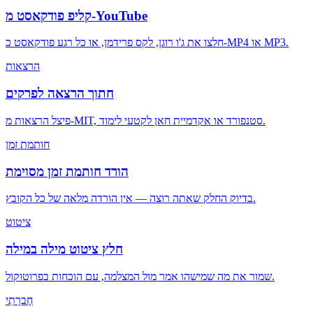
קליפ פודקאסט מ-YouTube
חלצו את ג'ו רוגן, לקס פרידמן, או כל רגע פודקאסט כ-MP4 או MP3.
הרצאות
חתוך הרצאה לפרקים
פיצל הרצאות מ-MIT, סטנפורד או אקדמיית חאן לקטעי לימוד.
חותמת זמן
הורד חותמת זמן מסוימת
בדיוק החלק שאתה רוצה — אין הורדה מלאה של כל הקובץ.
ציטוט
חלץ ציטוט מילה במילה
שמור את מה שמישהו אמר מול המצלמה, עם הוכחות בפרוטוקול.
חֶברָתִי