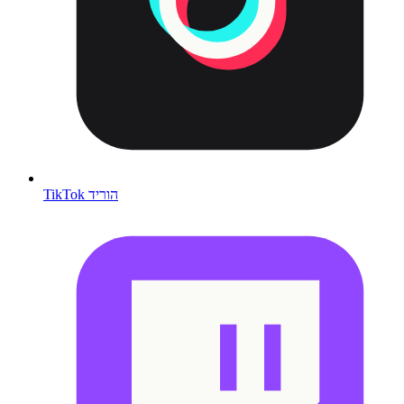
TikTok הוריד