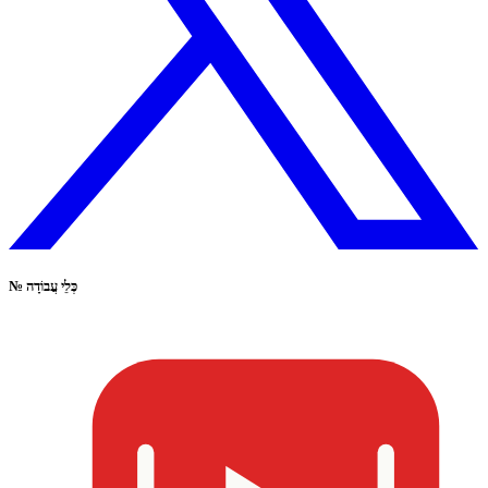
כְּלֵי עֲבוֹדָה
№