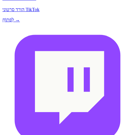
הורד סרטוני TikTok
לִפְתוֹחַ →