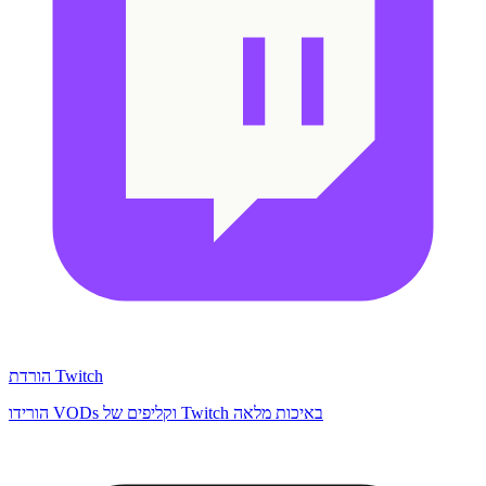
הורדת Twitch
הורידו VODs וקליפים של Twitch באיכות מלאה