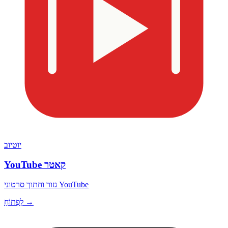
יוטיוב
YouTube קאטר
גזור וחתוך סרטוני YouTube
לִפְתוֹחַ →