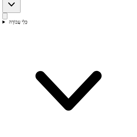
כְּלֵי עֲבוֹדָה