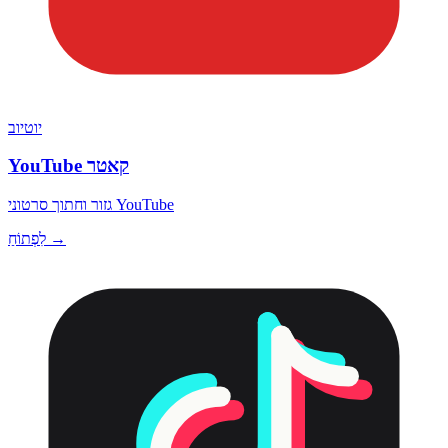
יוטיוב
YouTube קאטר
גזור וחתוך סרטוני YouTube
לִפְתוֹחַ →