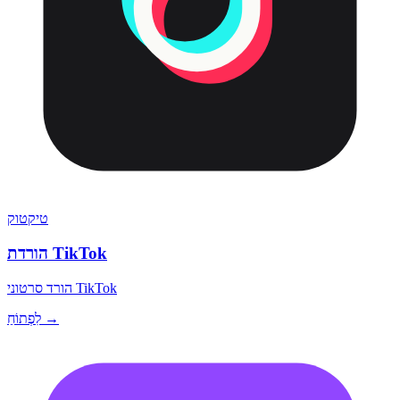
טיקטוק
הורדת TikTok
הורד סרטוני TikTok
לִפְתוֹחַ →