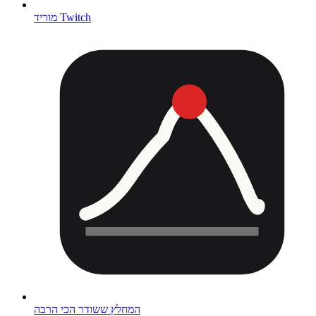
מוריד Twitch
המחלץ ששודר הכי הרבה