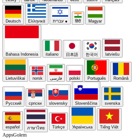
Magyar
हिंदी
●
עברית
Ελληνικά
Deutsch
Bahasa Indonesia
italiano
latviešu
日本語
한국어
Română
Português
polski
فارسی
norsk
Lietuviškai
Русский
српски
slovensky
Slovenščina
svenska
español
Türkçe
Українська
Tiếng Việt
ภาษาไทย
Apps
Golem