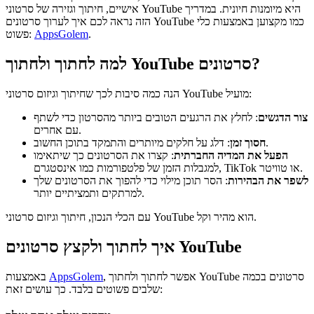
אישיים, חיתוך וגזירה של סרטוני YouTube היא מיומנות חיונית. במדריך
הזה נראה לכם איך לערוך סרטונים YouTube כמו מקצוען באמצעות כלי
.
AppsGolem
פשוט:
למה לחתוך ולחתוך YouTube סרטונים?
הנה כמה סיבות לכך שחיתוך וגיזום סרטוני YouTube מועיל:
צור הדגשים
: לחלץ את הרגעים הטובים ביותר מהסרטון כדי לשתף
עם אחרים.
: דלג על חלקים מיותרים והתמקד בתוכן החשוב.
חסוך זמן
הפעל את המדיה החברתית
: קצרו את הסרטונים כך שיתאימו
למגבלות הזמן של פלטפורמות כמו אינסטגרם, TikTok או טוויטר.
לשפר את הבהירות
: הסר תוכן מילוי כדי להפוך את הסרטונים שלך
למרתקים ותמציתיים יותר.
עם הכלי הנכון, חיתוך וגיזום סרטוני YouTube הוא מהיר וקל.
איך לחתוך ולקצץ סרטונים YouTube
, אפשר לחתוך ולחתוך YouTube סרטונים בכמה
AppsGolem
באמצעות
שלבים פשוטים בלבד. כך עושים זאת: