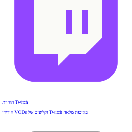
הורדת Twitch
הורידו VODs וקליפים של Twitch באיכות מלאה