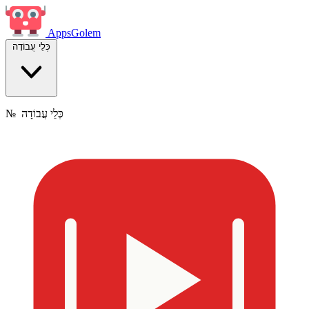
Apps
Golem
כְּלֵי עֲבוֹדָה
כְּלֵי עֲבוֹדָה
№