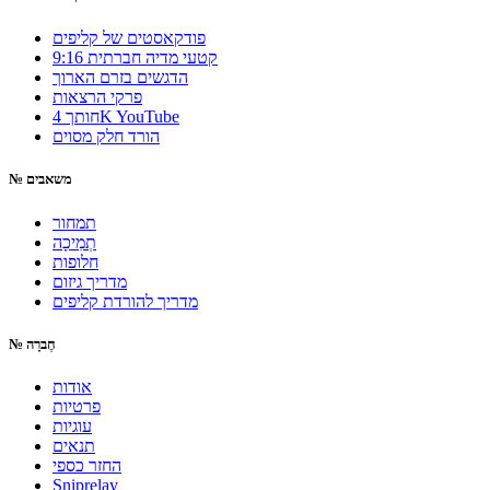
פודקאסטים של קליפים
9:16 קטעי מדיה חברתית
הדגשים בזרם הארוך
פרקי הרצאות
חותך 4K YouTube
הורד חלק מסוים
משאבים
№
תמחור
תְמִיכָה
חלופות
מדריך גיזום
מדריך להורדת קליפים
חֶברָה
№
אודות
פרטיות
עוגיות
תנאים
החזר כספי
Sniprelay