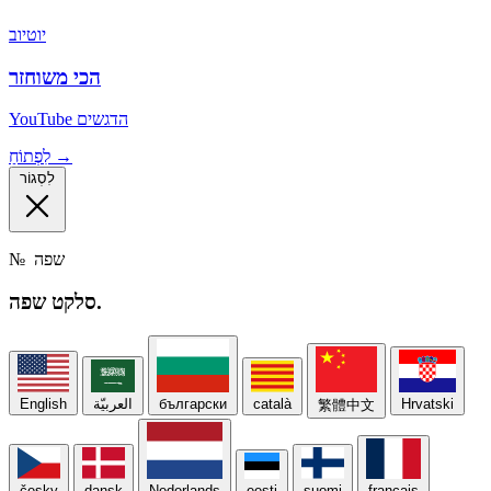
יוטיוב
הכי משוחזר
YouTube הדגשים
לִפְתוֹחַ →
לִסְגוֹר
שפה
№
שפה.
סלקט
Hrvatski
català
български
العربيّة
English
繁體中文
česky
dansk
Nederlands
eesti
suomi
français