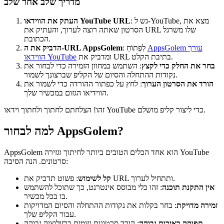
מדריך שלב אחר שלב
: גש ל-YouTube, מצא את
העתק את הווידאו YouTube URL
הסרטון שאתה רוצה לערוך, והעתיק את URL שלו משרגל
הכתובת.
AppsGolem עורך
: לִפְתוֹחַ
הדביק את ה-URL AppsGolem
ומדביק את URL בתיבת הקלט.
הווידאו YouTube
בחר את החלק כדי לקצץ
: השתמש במחוון הזמירה כדי לבחור את
נקודות ההתחלה והסיום של הקליפ שברצונך לשמור.
הורד את הסרטון הערוך
: לחץ על כפתור ההורדה כדי לשמור את
הווידיאו הגזום במכשיר שלך.
זהו! הצלחתם לחתוך ולחתוך וידאו YouTube כדי ליצור קליפ מושלם.
למה לבחור AppsGolem?
AppsGolem הוא אחד הכלים הטובים ביותר לחיתוך וגזירה YouTube
סרטונים. הנה הסיבה:
: פשוט תדביק את URL ותתחיל לערוך.
קל לשימוש
אין התקנת תוכנה
: זהו כלי מבוסס אינטרנט, כך שתוכל להשתמש
בו בכל מכשיר.
זמירה מדויקת
: בחר בקלות את נקודות ההתחלה והסיום המדויקות
עבור הקליפ שלך.
תפוקה באיכות גבוהה
: הורד סרטונים גזומים ברזולוציה גבוהה