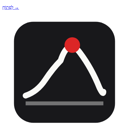
לִפְתוֹחַ →