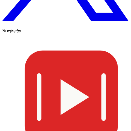
כְּלֵי עֲבוֹדָה
№