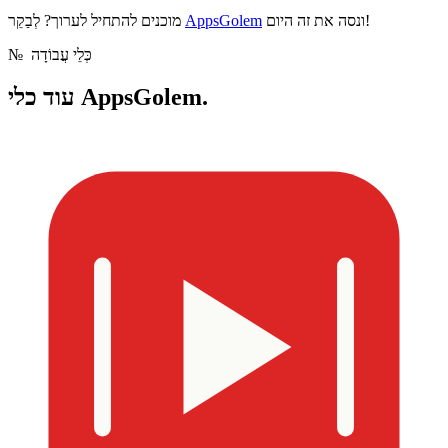
ונסה את זה היום!
AppsGolem
מוכנים להתחיל לערוך? לְבַקֵר
כְּלֵי עֲבוֹדָה
№
כלי AppsGolem.
עוד