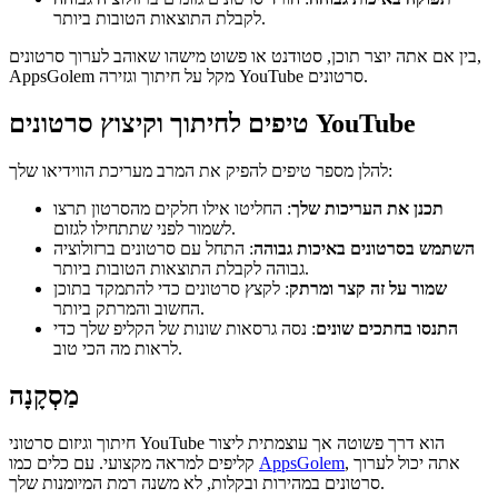
לקבלת התוצאות הטובות ביותר.
בין אם אתה יוצר תוכן, סטודנט או פשוט מישהו שאוהב לערוך סרטונים,
AppsGolem מקל על חיתוך וגזירה YouTube סרטונים.
טיפים לחיתוך וקיצוץ סרטונים YouTube
להלן מספר טיפים להפיק את המרב מעריכת הווידיאו שלך:
תכנן את העריכות שלך
: החליטו אילו חלקים מהסרטון תרצו
לשמור לפני שתתחילו לגזום.
השתמש בסרטונים באיכות גבוהה
: התחל עם סרטונים ברזולוציה
גבוהה לקבלת התוצאות הטובות ביותר.
שמור על זה קצר ומרתק
: לקצץ סרטונים כדי להתמקד בתוכן
החשוב והמרתק ביותר.
התנסו בחתכים שונים
: נסה גרסאות שונות של הקליפ שלך כדי
לראות מה הכי טוב.
מַסְקָנָה
חיתוך וגיזום סרטוני YouTube הוא דרך פשוטה אך עוצמתית ליצור
, אתה יכול לערוך
AppsGolem
קליפים למראה מקצועי. עם כלים כמו
סרטונים במהירות ובקלות, לא משנה רמת המיומנות שלך.