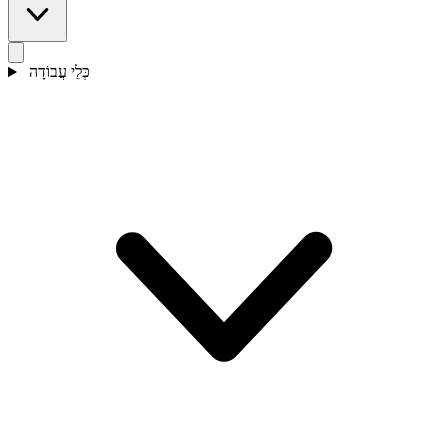
כְּלֵי עֲבוֹדָה