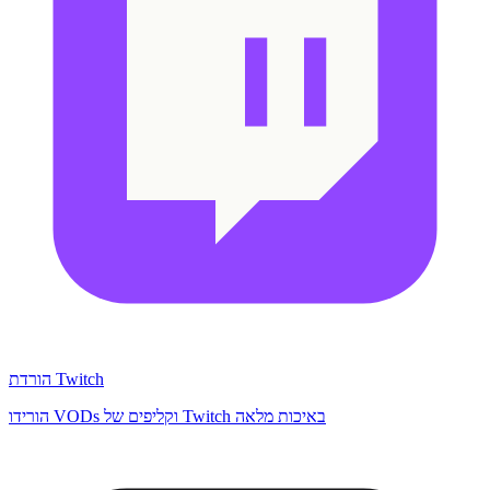
הורדת Twitch
הורידו VODs וקליפים של Twitch באיכות מלאה