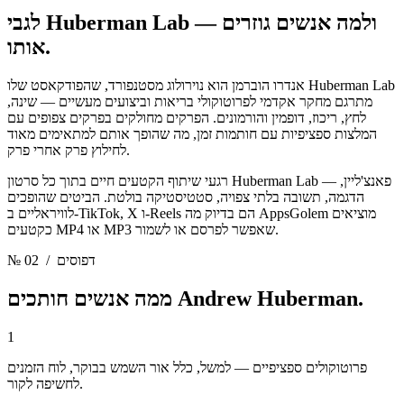
ולמה אנשים גוזרים
לגבי Huberman Lab —
אותו.
אנדרו הוברמן הוא נוירולוג מסטנפורד, שהפודקאסט שלו Huberman Lab
מתרגם מחקר אקדמי לפרוטוקולי בריאות וביצועים מעשיים — שינה,
לחץ, ריכוז, דופמין והורמונים. הפרקים מחולקים בפרקים צפופים עם
המלצות ספציפיות עם חותמות זמן, מה שהופך אותם למתאימים מאוד
לחילוץ פרק אחרי פרק.
רגעי שיתוף הקטעים חיים בתוך כל סרטון Huberman Lab — פאנצ'ליין,
הדגמה, תשובה בלתי צפויה, סטטיסטיקה בולטת. הביטים שהופכים
לוויראליים ב-TikTok, X ו-Reels הם בדיוק מה AppsGolem מוציאים
כקטעים MP4 או MP3 שאפשר לפרסם או לשמור.
/ דפוסים
№ 02
Andrew Huberman.
ממה אנשים חותכים
1
פרוטוקולים ספציפיים — למשל, כלל אור השמש בבוקר, לוח הזמנים
לחשיפה לקור.