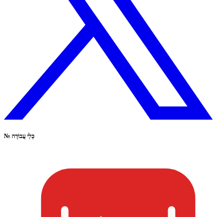
כְּלֵי עֲבוֹדָה
№