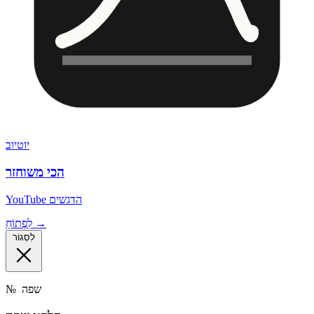
יוטיוב
הכי משוחזר
YouTube הדגשים
לִפְתוֹחַ →
לִסְגוֹר
שפה
№