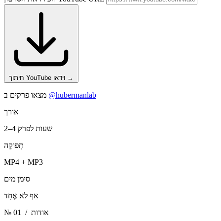
→
חיתוך YouTube וידאו
@hubermanlab
מצאו פרקים ב
אורך
2–4 שעות לפרק
תְפוּקָה
MP4 + MP3
סימן מים
אַף לֹא אֶחָד
/ אודות
№ 01