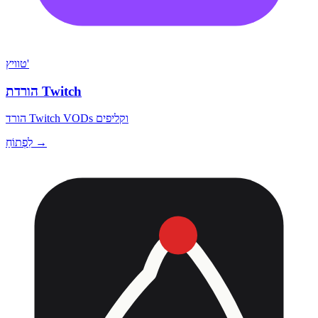
טוויץ'
הורדת Twitch
הורד Twitch VODs וקליפים
לִפְתוֹחַ →