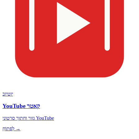
יוטיוב
YouTube קאטר
גזור וחתוך סרטוני YouTube
לִפְתוֹחַ →