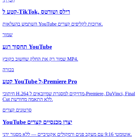
קטע ל-TikTok, רילס ושורטס
השתמש בהעלאות YouTube ארוכות לקליפים קצרים.
שמור
תחסוך רגע YouTube
שמור רק את החלק שחשוב כקובץ MP4.
בכורה
קטע YouTube ל-Premiere Pro
חיתוכי H.264 מדויקים למסגרת שמיובאים ל-Premiere, DaVinci, Final
Cut ללא התאמה מחודשת.
סרטונים קצרים
YouTube יצרן מכנסיים קצרים
אוטומטי 9:16 עם מעקב פנים ורמקולים אקטיביים — ללא מסגור ידני.