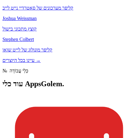
קליפר מערכונים של סאטרדיי נייט לייב
Joshua Weissman
קוצץ מתכוני בישול
Stephen Colbert
קליפר מונולוג של לייט שואו
→
עיינו בכל היוצרים
כְּלֵי עֲבוֹדָה
№
כלי AppsGolem.
עוד