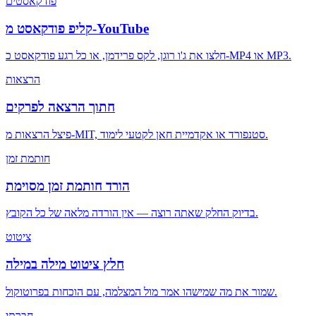
פודקאסטים
קליפ פודקאסט מ-YouTube
חלצו את ג'ו רוגן, לקס פרידמן, או כל רגע פודקאסט כ-MP4 או MP3.
הרצאות
חתוך הרצאה לפרקים
פיצל הרצאות מ-MIT, סטנפורד או אקדמיית חאן לקטעי לימוד.
חותמת זמן
הורד חותמת זמן מסוימת
בדיוק החלק שאתה רוצה — אין הורדה מלאה של כל הקובץ.
ציטוט
חלץ ציטוט מילה במילה
שמור את מה שמישהו אמר מול המצלמה, עם הוכחות בפרוטוקול.
חֶברָתִי