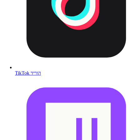
TikTok הוריד