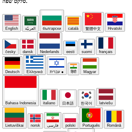
שפה.
סלקט
Hrvatski
català
български
العربيّة
English
繁體中文
česky
dansk
Nederlands
eesti
suomi
français
Magyar
हिंदी
●
עברית
Ελληνικά
Deutsch
Bahasa Indonesia
italiano
latviešu
日本語
한국어
Română
Português
polski
فارسی
norsk
Lietuviškai