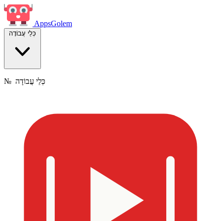
Apps
Golem
כְּלֵי עֲבוֹדָה
כְּלֵי עֲבוֹדָה
№