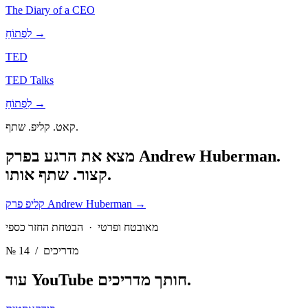
The Diary of a CEO
לִפְתוֹחַ →
TED
TED Talks
לִפְתוֹחַ →
קאט. קליפ. שתף.
מצא את הרגע בפרק Andrew Huberman.
קצור. שתף אותו.
→
קליפ פרק Andrew Huberman
מאובטח ופרטי · הבטחת החזר כספי
/ מדריכים
№ 14
מדריכים.
עוד YouTube חותך