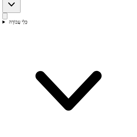
כְּלֵי עֲבוֹדָה