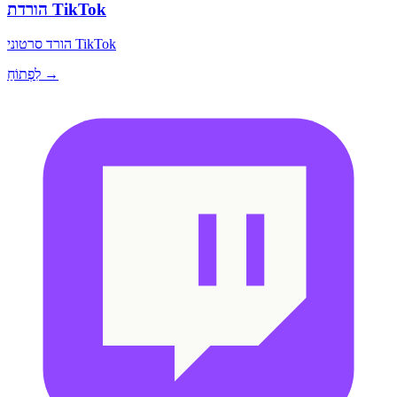
הורדת TikTok
הורד סרטוני TikTok
לִפְתוֹחַ →