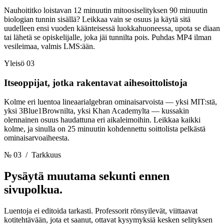
Nauhoititko loistavan 12 minuutin mitoosiselityksen 90 minuutin
biologian tunnin sisällä? Leikkaa vain se osuus ja käytä sitä
uudelleen ensi vuoden käänteisessä luokkahuoneessa, upota se diaan
tai lähetä se opiskelijalle, joka jäi tunnilta pois. Puhdas MP4 ilman
vesileimaa, valmis LMS:ään.
Yleisö 03
Itseoppijat, jotka rakentavat aihesoittolistoja
Kolme eri luentoa lineaarialgebran ominaisarvoista — yksi MIT:stä,
yksi 3Blue1Brownilta, yksi Khan Academylta — kussakin
olennainen osuus haudattuna eri aikaleimoihin. Leikkaa kaikki
kolme, ja sinulla on 25 minuutin kohdennettu soittolista pelkästä
ominaisarvoaiheesta.
№ 03
/ Tarkkuus
Pysäytä muutama sekunti
ennen
sivupolkua.
Luentoja ei editoida tarkasti. Professorit rönsyilevät, viittaavat
kotitehtävään, jota et saanut, ottavat kysymyksiä kesken selityksen