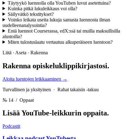
Täytyykö luennolla olla YouTuben luvut asetettuina?
Kuinka pitkä lukuleikkaus voi olla?
Säilyvätkö tekstitykset?
Voinko leikata useita lukuja samasta luennosta ilman
uudelleenanalysointia?
Entä luennot Courserassa, edX:ssä tai muilla maksullisilla
alustoilla?
Miten tulostuslaatu vertautuu alkuperäiseen luentoon?
Liitä · Aseta · Rakenna
Rakenna
opiskeluklippikirjastosi.
Aloita luentojen leikkaaminen
→
Turvallinen ja yksityinen · Rahat takaisin -takuu
№ 14
/ Oppaat
Lisää YouTube-leikkurin
oppaita.
Podcastit
Leikkaa podcast YouTubesta