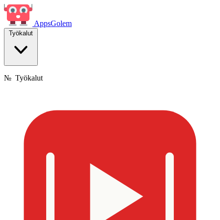
Apps
Golem
Työkalut
№
Työkalut