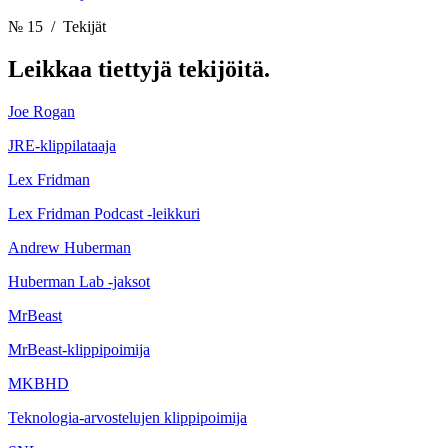
№ 15
/ Tekijät
Leikkaa
tiettyjä tekijöitä.
Joe Rogan
JRE-klippilataaja
Lex Fridman
Lex Fridman Podcast -leikkuri
Andrew Huberman
Huberman Lab -jaksot
MrBeast
MrBeast-klippipoimija
MKBHD
Teknologia-arvostelujen klippipoimija