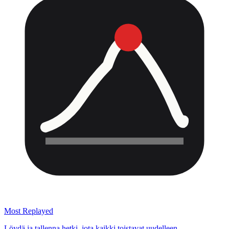
Most Replayed
Löydä ja tallenna hetki, jota kaikki toistavat uudelleen