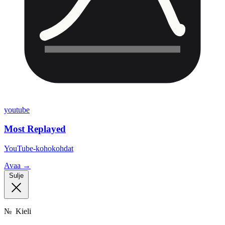
youtube
Most Replayed
YouTube-kohokohdat
Avaa →
Sulje
№
Kieli