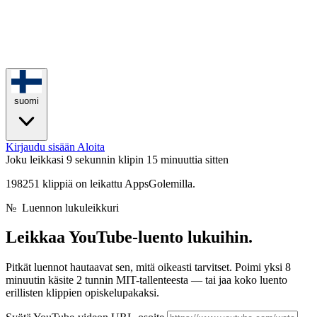
suomi
Kirjaudu sisään
Aloita
Joku leikkasi 9 sekunnin klipin
15 minuuttia sitten
198251 klippiä on leikattu AppsGolemilla.
№
Luennon lukuleikkuri
Leikkaa YouTube-luento
lukuihin.
Pitkät luennot hautaavat sen, mitä oikeasti tarvitset. Poimi yksi 8
minuutin käsite 2 tunnin MIT-tallenteesta — tai jaa koko luento
erillisten klippien opiskelupakaksi.