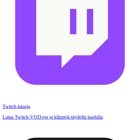
Twitch-lataaja
Lataa Twitch-VOD:eja ja klippejä täydellä laadulla