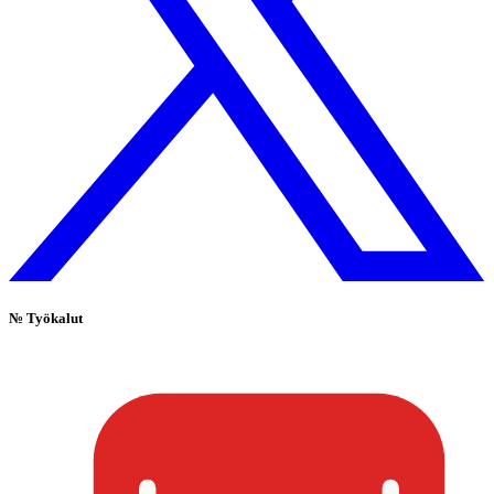
№
Työkalut