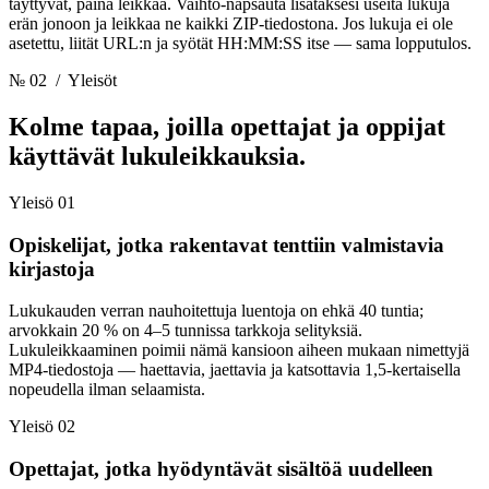
täyttyvät, paina leikkaa. Vaihto-napsauta lisätäksesi useita lukuja
erän jonoon ja leikkaa ne kaikki ZIP-tiedostona. Jos lukuja ei ole
asetettu, liität URL:n ja syötät HH:MM:SS itse — sama lopputulos.
№ 02
/ Yleisöt
Kolme tapaa, joilla opettajat ja oppijat
käyttävät lukuleikkauksia.
Yleisö 01
Opiskelijat, jotka rakentavat tenttiin valmistavia
kirjastoja
Lukukauden verran nauhoitettuja luentoja on ehkä 40 tuntia;
arvokkain 20 % on 4–5 tunnissa tarkkoja selityksiä.
Lukuleikkaaminen poimii nämä kansioon aiheen mukaan nimettyjä
MP4-tiedostoja — haettavia, jaettavia ja katsottavia 1,5-kertaisella
nopeudella ilman selaamista.
Yleisö 02
Opettajat, jotka hyödyntävät sisältöä uudelleen