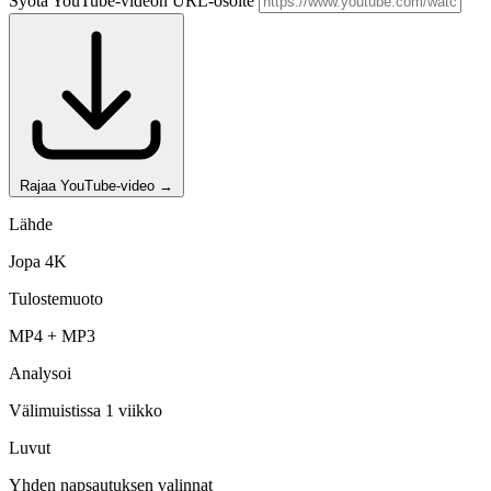
Syötä YouTube-videon URL-osoite
Rajaa YouTube-video
→
Lähde
Jopa 4K
Tulostemuoto
MP4 + MP3
Analysoi
Välimuistissa 1 viikko
Luvut
Yhden napsautuksen valinnat