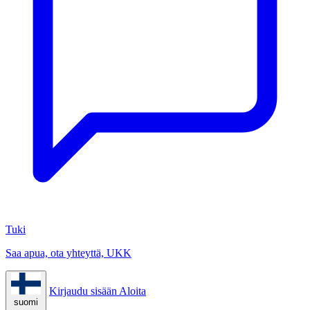
Tuki
Saa apua, ota yhteyttä, UKK
Kirjaudu sisään
Aloita
suomi