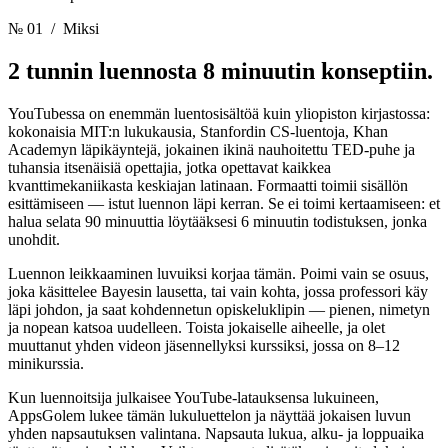
№ 01
/ Miksi
2 tunnin luennosta
8 minuutin konseptiin.
YouTubessa on enemmän luentosisältöä kuin yliopiston kirjastossa:
kokonaisia MIT:n lukukausia, Stanfordin CS-luentoja, Khan
Academyn läpikäyntejä, jokainen ikinä nauhoitettu TED-puhe ja
tuhansia itsenäisiä opettajia, jotka opettavat kaikkea
kvanttimekaniikasta keskiajan latinaan. Formaatti toimii sisällön
esittämiseen — istut luennon läpi kerran. Se ei toimi kertaamiseen: et
halua selata 90 minuuttia löytääksesi 6 minuutin todistuksen, jonka
unohdit.
Luennon leikkaaminen luvuiksi korjaa tämän. Poimi vain se osuus,
joka käsittelee Bayesin lausetta, tai vain kohta, jossa professori käy
läpi johdon, ja saat kohdennetun opiskeluklipin — pienen, nimetyn
ja nopean katsoa uudelleen. Toista jokaiselle aiheelle, ja olet
muuttanut yhden videon jäsennellyksi kurssiksi, jossa on 8–12
minikurssia.
Kun luennoitsija julkaisee YouTube-latauksensa lukuineen,
AppsGolem lukee tämän lukuluettelon ja näyttää jokaisen luvun
yhden napsautuksen valintana. Napsauta lukua, alku- ja loppuaika