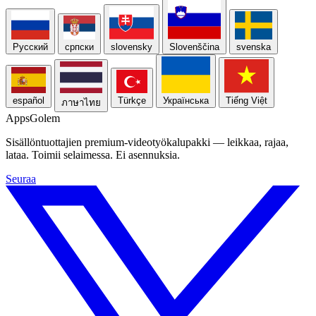
Русский
српски
slovensky
Slovenščina
svenska
español
Türkçe
Українська
Tiếng Việt
ภาษาไทย
Apps
Golem
Sisällöntuottajien premium-videotyökalupakki — leikkaa, rajaa,
lataa. Toimii selaimessa. Ei asennuksia.
Seuraa