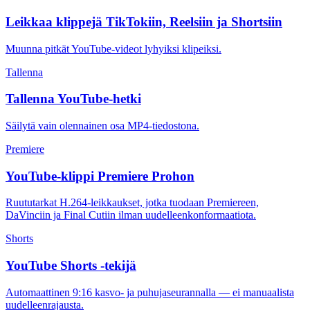
Leikkaa klippejä TikTokiin, Reelsiin ja Shortsiin
Muunna pitkät YouTube-videot lyhyiksi klipeiksi.
Tallenna
Tallenna YouTube-hetki
Säilytä vain olennainen osa MP4-tiedostona.
Premiere
YouTube-klippi Premiere Prohon
Ruututarkat H.264-leikkaukset, jotka tuodaan Premiereen,
DaVinciin ja Final Cutiin ilman uudelleenkonformaatiota.
Shorts
YouTube Shorts -tekijä
Automaattinen 9:16 kasvo- ja puhujaseurannalla — ei manuaalista
uudelleenrajausta.