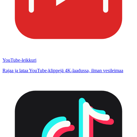
YouTube-leikkuri
Rajaa ja lataa YouTube-klippejä 4K-laadussa, ilman vesileimaa