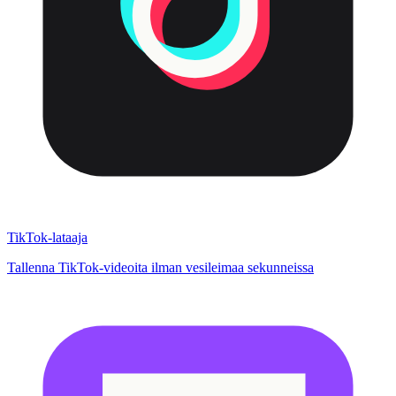
TikTok-lataaja
Tallenna TikTok-videoita ilman vesileimaa sekunneissa