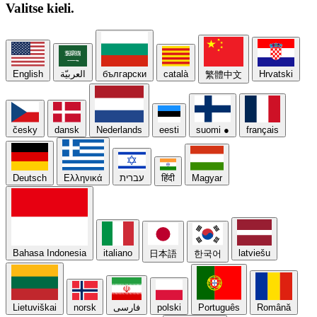
Valitse
kieli.
English
العربيّة
български
català
Hrvatski
繁體中文
česky
dansk
Nederlands
eesti
suomi
●
français
Deutsch
Ελληνικά
עברית
हिंदी
Magyar
Bahasa Indonesia
italiano
latviešu
日本語
한국어
Lietuviškai
norsk
فارسی
polski
Português
Română