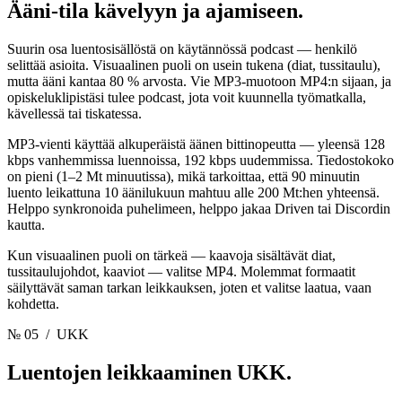
Ääni-tila
kävelyyn ja ajamiseen.
Suurin osa luentosisällöstä on käytännössä podcast — henkilö
selittää asioita. Visuaalinen puoli on usein tukena (diat, tussitaulu),
mutta ääni kantaa 80 % arvosta. Vie MP3-muotoon MP4:n sijaan, ja
opiskeluklipistäsi tulee podcast, jota voit kuunnella työmatkalla,
kävellessä tai tiskatessa.
MP3-vienti käyttää alkuperäistä äänen bittinopeutta — yleensä 128
kbps vanhemmissa luennoissa, 192 kbps uudemmissa. Tiedostokoko
on pieni (1–2 Mt minuutissa), mikä tarkoittaa, että 90 minuutin
luento leikattuna 10 äänilukuun mahtuu alle 200 Mt:hen yhteensä.
Helppo synkronoida puhelimeen, helppo jakaa Driven tai Discordin
kautta.
Kun visuaalinen puoli on tärkeä — kaavoja sisältävät diat,
tussitaulujohdot, kaaviot — valitse MP4. Molemmat formaatit
säilyttävät saman tarkan leikkauksen, joten et valitse laatua, vaan
kohdetta.
№ 05
/ UKK
Luentojen leikkaaminen
UKK.