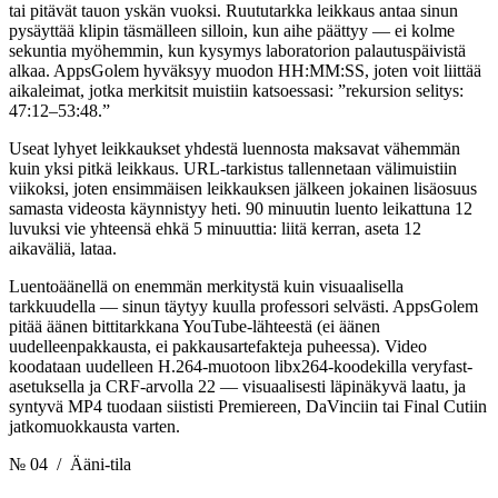
tai pitävät tauon yskän vuoksi. Ruututarkka leikkaus antaa sinun
pysäyttää klipin täsmälleen silloin, kun aihe päättyy — ei kolme
sekuntia myöhemmin, kun kysymys laboratorion palautuspäivistä
alkaa. AppsGolem hyväksyy muodon HH:MM:SS, joten voit liittää
aikaleimat, jotka merkitsit muistiin katsoessasi: ”rekursion selitys:
47:12–53:48.”
Useat lyhyet leikkaukset yhdestä luennosta maksavat vähemmän
kuin yksi pitkä leikkaus. URL-tarkistus tallennetaan välimuistiin
viikoksi, joten ensimmäisen leikkauksen jälkeen jokainen lisäosuus
samasta videosta käynnistyy heti. 90 minuutin luento leikattuna 12
luvuksi vie yhteensä ehkä 5 minuuttia: liitä kerran, aseta 12
aikaväliä, lataa.
Luentoäänellä on enemmän merkitystä kuin visuaalisella
tarkkuudella — sinun täytyy kuulla professori selvästi. AppsGolem
pitää äänen bittitarkkana YouTube-lähteestä (ei äänen
uudelleenpakkausta, ei pakkausartefakteja puheessa). Video
koodataan uudelleen H.264-muotoon libx264-koodekilla veryfast-
asetuksella ja CRF-arvolla 22 — visuaalisesti läpinäkyvä laatu, ja
syntyvä MP4 tuodaan siististi Premiereen, DaVinciin tai Final Cutiin
jatkomuokkausta varten.
№ 04
/ Ääni-tila