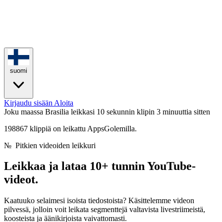
suomi
Kirjaudu sisään
Aloita
Joku maassa Brasilia leikkasi 10 sekunnin klipin
3 minuuttia sitten
198867 klippiä on leikattu AppsGolemilla.
№
Pitkien videoiden leikkuri
Leikkaa ja lataa
10
+
tunnin
YouTube-
videot.
Kaatuuko selaimesi isoista tiedostoista? Käsittelemme videon
pilvessä, jolloin voit leikata segmenttejä valtavista livestriimeistä,
koosteista ja äänikirjoista vaivattomasti.