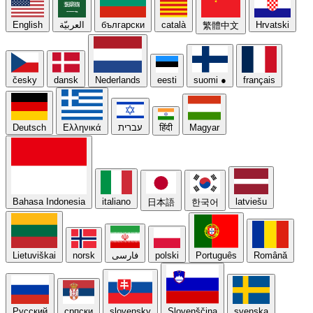
English
العربيّة
български
català
Hrvatski
繁體中文
česky
dansk
Nederlands
eesti
suomi
●
français
Deutsch
Ελληνικά
עברית
हिंदी
Magyar
Bahasa Indonesia
italiano
latviešu
日本語
한국어
Lietuviškai
norsk
فارسی
polski
Português
Română
Русский
српски
slovensky
Slovenščina
svenska