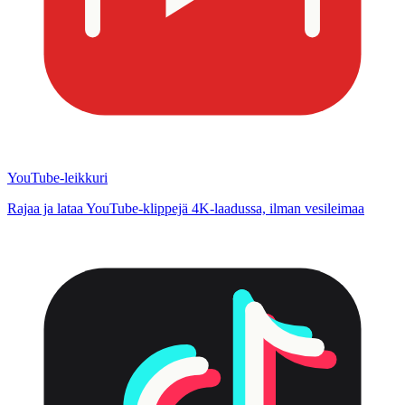
YouTube-leikkuri
Rajaa ja lataa YouTube-klippejä 4K-laadussa, ilman vesileimaa