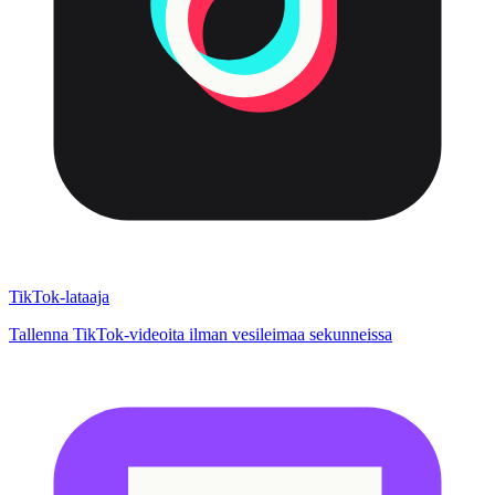
TikTok-lataaja
Tallenna TikTok-videoita ilman vesileimaa sekunneissa