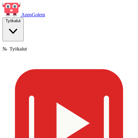
Apps
Golem
Työkalut
№
Työkalut