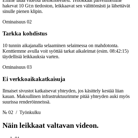
Emme lataa videota tietokoneellesi. Tehokkaat palvelimemme
hakevat 10 Gt:n tiedoston, leikkaavat sen välittömästi ja lähettävät
sinulle pienen klipin.
Ominaisuus 02
Tarkka kohdistus
10 tunnin aikajanalla selaaminen selaimessa on mahdotonta.
Kenttiemme avulla voit syöttää tarkat aikaleimat (esim. 08:42:15)
täydellisiä leikkauksia varten.
Ominaisuus 03
Ei verkkoaikakatkaisuja
Ilmaiset sivustot katkaisevat yhteyden, jos käsittely kestää liian
kauan. Maksullinen infrastruktuurimme pitää yhteyden auki myös
suurissa renderöinneissä.
№ 02
/ Työnkulku
Näin leikkaat
valtavan videon.