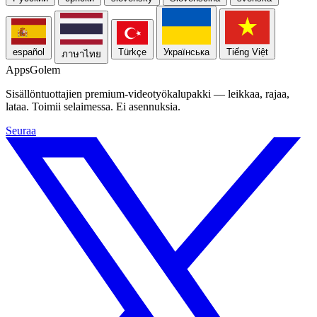
español
Türkçe
Українська
Tiếng Việt
ภาษาไทย
Apps
Golem
Sisällöntuottajien premium-videotyökalupakki — leikkaa, rajaa,
lataa. Toimii selaimessa. Ei asennuksia.
Seuraa