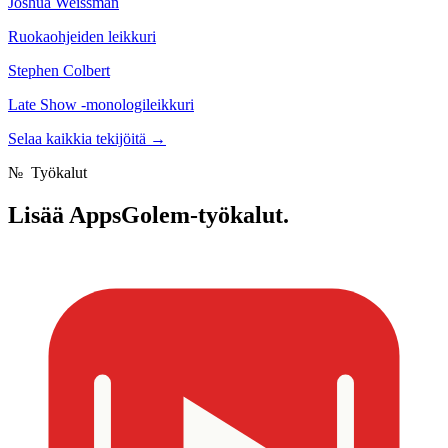
Joshua Weissman
Ruokaohjeiden leikkuri
Stephen Colbert
Late Show -monologileikkuri
Selaa kaikkia tekijöitä
→
№
Työkalut
Lisää
AppsGolem-työkalut.