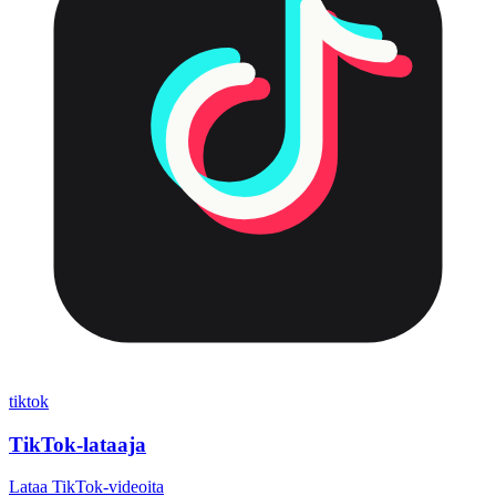
tiktok
TikTok-lataaja
Lataa TikTok-videoita