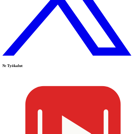
№
Työkalut