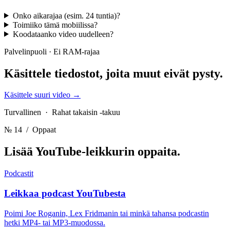
Onko aikarajaa (esim. 24 tuntia)?
Toimiiko tämä mobiilissa?
Koodataanko video uudelleen?
Palvelinpuoli · Ei RAM-rajaa
Käsittele tiedostot,
joita muut eivät pysty.
Käsittele suuri video
→
Turvallinen · Rahat takaisin -takuu
№ 14
/ Oppaat
Lisää YouTube-leikkurin
oppaita.
Podcastit
Leikkaa podcast YouTubesta
Poimi Joe Roganin, Lex Fridmanin tai minkä tahansa podcastin
hetki MP4- tai MP3-muodossa.