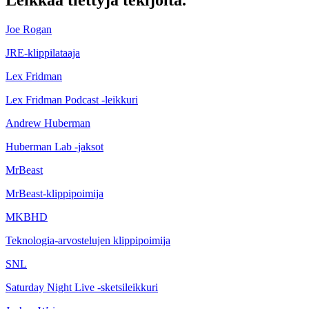
Joe Rogan
JRE-klippilataaja
Lex Fridman
Lex Fridman Podcast -leikkuri
Andrew Huberman
Huberman Lab -jaksot
MrBeast
MrBeast-klippipoimija
MKBHD
Teknologia-arvostelujen klippipoimija
SNL
Saturday Night Live -sketsileikkuri