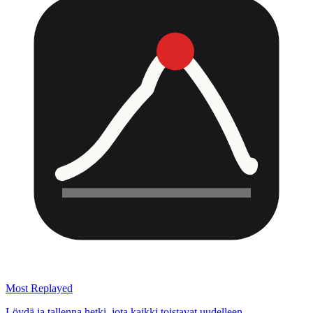
Most Replayed
Löydä ja tallenna hetki, jota kaikki toistavat uudelleen