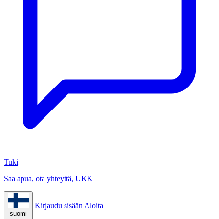
Tuki
Saa apua, ota yhteyttä, UKK
Kirjaudu sisään
Aloita
suomi