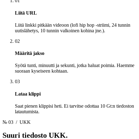
01
Liitä URL
Liitä linkki pitkään videoon (lofi hip hop -striimi, 24 tunnin
uutislähetys, 10 tunnin valkoinen kohina jne.).
02
Määritä jakso
Syötä tunti, minuutti ja sekunti, jotka haluat poimia. Haemme
suoraan kyseiseen kohtaan.
03
Lataa klippi
Saat pienen klippisi heti. Ei tarvitse odottaa 10 Gt:n tiedoston
latautumista.
№ 03
/ UKK
Suuri tiedosto
UKK.