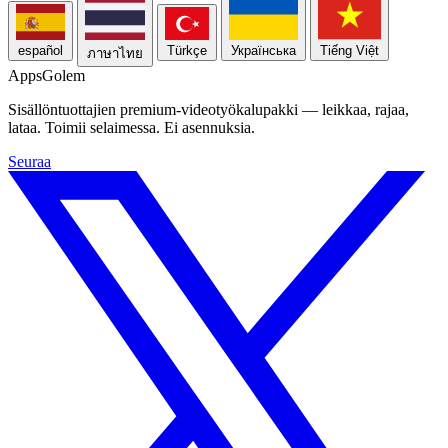
español
Türkçe
Українська
Tiếng Việt
ภาษาไทย
Apps
Golem
Sisällöntuottajien premium-videotyökalupakki — leikkaa, rajaa,
lataa. Toimii selaimessa. Ei asennuksia.
Seuraa