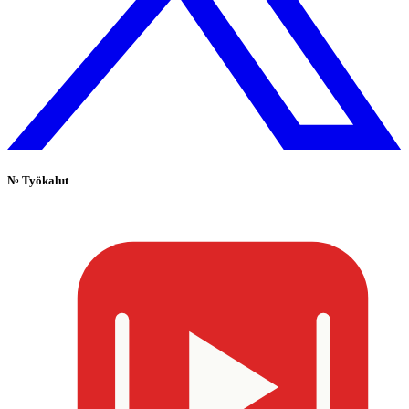
№
Työkalut