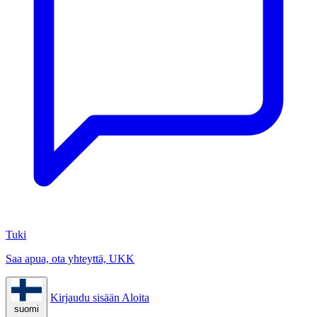
Tuki
Saa apua, ota yhteyttä, UKK
Kirjaudu sisään
Aloita
suomi