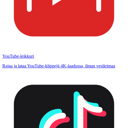
YouTube-leikkuri
Rajaa ja lataa YouTube-klippejä 4K-laadussa, ilman vesileimaa