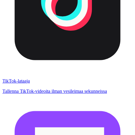
TikTok-lataaja
Tallenna TikTok-videoita ilman vesileimaa sekunneissa