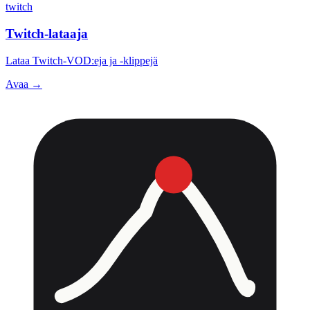
twitch
Twitch-lataaja
Lataa Twitch-VOD:eja ja -klippejä
Avaa →