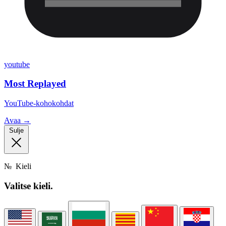
youtube
Most Replayed
YouTube-kohokohdat
Avaa →
Sulje
№
Kieli
Valitse
kieli.