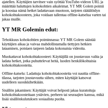
ajatellen. Käyttäjien tarvitsee vain syöttää YouTube-videon URL ja
määrittää haluttujen kohokohtien aikaleimat. YT MR Golem poimii
ja koostaa nämä hetket ladattavaan muotoon, tarjoten räätälöidyn
kohokohtakoosteen, joka voidaan tallentaa offline-katselua varten tai
jakaa muille.
YT MR Golemin edut:
Tehokkuus kohokohtien poiminnassa: YT MR Golem säästää
käyttäjien aikaa ja vaivaa mahdollistamalla tiettyjen hetkien
lataamisen, poistaen tarpeen ladata kokonaisia videoita.
Muokattavat kohokohtakoosteet: Käyttäjillä on joustavuus valita ja
ladata hetket, jotka puhuttelevat heitä, luoden henkilökohtaisia
kohokohtakoosteita.
Offline-katselu: Ladattuja kohokohtakoosteita voi nauttia offline-
tilassa, tarjoten joustavuutta siihen, miten käyttäjät katsovat
uudelleen suosikkihetkiään.
Sisällön jakaminen: Käyttäjät voivat helposti jakaa kuratoituja
kohokohtakoosteitaan ystävien, perheen tai seuraajien kanssa, mikä
lisää sisällönkulutuksen sosiaalista puolta.