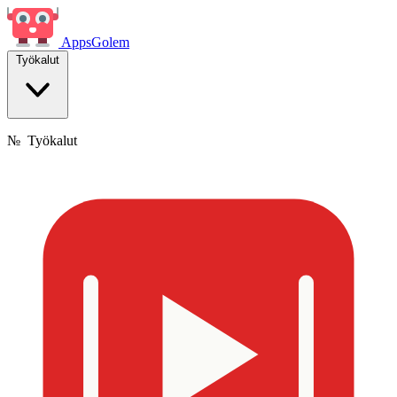
Apps
Golem
Työkalut
№
Työkalut