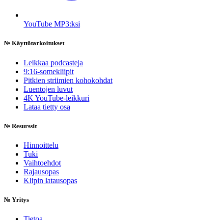
YouTube MP3:ksi
№
Käyttötarkoitukset
Leikkaa podcasteja
9:16-somekliipit
Pitkien striimien kohokohdat
Luentojen luvut
4K YouTube-leikkuri
Lataa tietty osa
№
Resurssit
Hinnoittelu
Tuki
Vaihtoehdot
Rajausopas
Klipin latausopas
№
Yritys
Tietoa