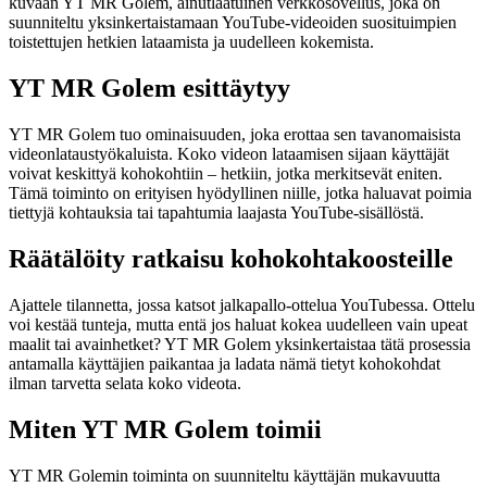
kuvaan YT MR Golem, ainutlaatuinen verkkosovellus, joka on
suunniteltu yksinkertaistamaan YouTube-videoiden suosituimpien
toistettujen hetkien lataamista ja uudelleen kokemista.
YT MR Golem esittäytyy
YT MR Golem tuo ominaisuuden, joka erottaa sen tavanomaisista
videonlataustyökaluista. Koko videon lataamisen sijaan käyttäjät
voivat keskittyä kohokohtiin – hetkiin, jotka merkitsevät eniten.
Tämä toiminto on erityisen hyödyllinen niille, jotka haluavat poimia
tiettyjä kohtauksia tai tapahtumia laajasta YouTube-sisällöstä.
Räätälöity ratkaisu kohokohtakoosteille
Ajattele tilannetta, jossa katsot jalkapallo-ottelua YouTubessa. Ottelu
voi kestää tunteja, mutta entä jos haluat kokea uudelleen vain upeat
maalit tai avainhetket? YT MR Golem yksinkertaistaa tätä prosessia
antamalla käyttäjien paikantaa ja ladata nämä tietyt kohokohdat
ilman tarvetta selata koko videota.
Miten YT MR Golem toimii
YT MR Golemin toiminta on suunniteltu käyttäjän mukavuutta