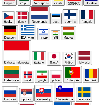
English
العربيّة
български
català
Hrvatski
繁體中文
česky
dansk
Nederlands
eesti
suomi
●
français
Deutsch
Ελληνικά
עברית
हिंदी
Magyar
Bahasa Indonesia
italiano
latviešu
日本語
한국어
Lietuviškai
norsk
فارسی
polski
Português
Română
Русский
српски
slovensky
Slovenščina
svenska