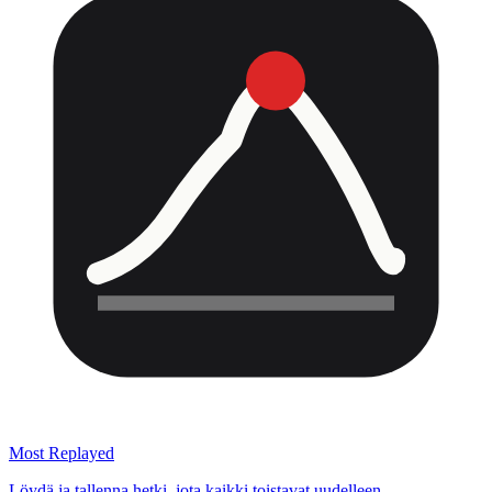
Most Replayed
Löydä ja tallenna hetki, jota kaikki toistavat uudelleen