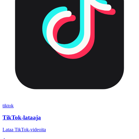
tiktok
TikTok-lataaja
Lataa TikTok-videoita