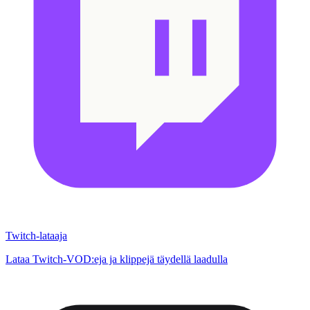
Twitch-lataaja
Lataa Twitch-VOD:eja ja klippejä täydellä laadulla