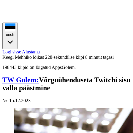
eesti
Logi sisse
Alustama
Keegi Mehhiko lõikas 228-sekundilise klipi
8 minutit tagasi
198443 klipid on lõigatud AppsGolem.
TW Golem:
Võrguühenduseta Twitchi sisu
valla päästmine
№
15.12.2023