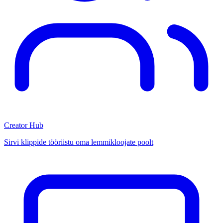
Creator Hub
Sirvi klippide tööriistu oma lemmikloojate poolt