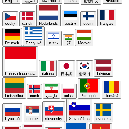
English
العربيّة
български
català
Hrvatski
繁體中文
česky
dansk
Nederlands
eesti
●
suomi
français
Deutsch
Ελληνικά
עברית
हिंदी
Magyar
Bahasa Indonesia
italiano
latviešu
日本語
한국어
Lietuviškai
norsk
فارسی
polski
Português
Română
Русский
српски
slovensky
Slovenščina
svenska