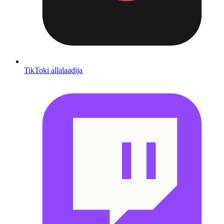
TikToki allalaadija