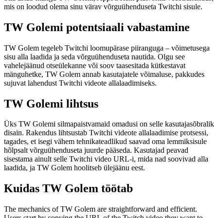
mis on loodud olema sinu värav võrguühenduseta Twitchi sisule.
TW Golemi potentsiaali vabastamine
TW Golem tegeleb Twitchi loomupärase piiranguga – võimetusega
sisu alla laadida ja seda võrguühenduseta nautida. Olgu see
vahelejäänud otseülekanne või soov taasesitada kütkestavat
mänguhetke, TW Golem annab kasutajatele võimaluse, pakkudes
sujuvat lahendust Twitchi videote allalaadimiseks.
TW Golemi lihtsus
Üks TW Golemi silmapaistvamaid omadusi on selle kasutajasõbralik
disain. Rakendus lihtsustab Twitchi videote allalaadimise protsessi,
tagades, et isegi vähem tehnikateadlikud saavad oma lemmiksisule
hõlpsalt võrguühenduseta juurde pääseda. Kasutajad peavad
sisestama ainult selle Twitchi video URL-i, mida nad soovivad alla
laadida, ja TW Golem hoolitseb ülejäänu eest.
Kuidas TW Golem töötab
The mechanics of TW Golem are straightforward and efficient.
Users start by copying the URL of the Twitch video they want to