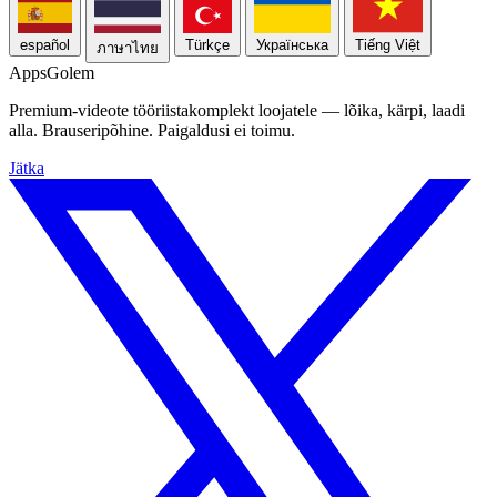
español
Türkçe
Українська
Tiếng Việt
ภาษาไทย
Apps
Golem
Premium-videote tööriistakomplekt loojatele — lõika, kärpi, laadi
alla. Brauseripõhine. Paigaldusi ei toimu.
Jätka