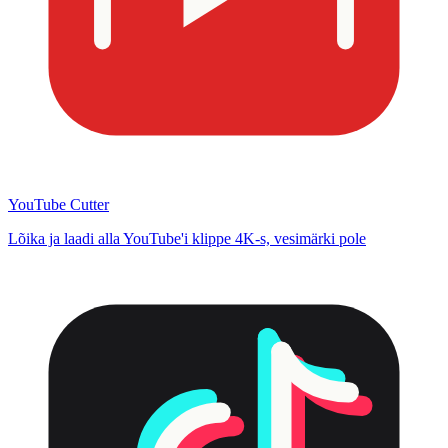
YouTube Cutter
Lõika ja laadi alla YouTube'i klippe 4K-s, vesimärki pole