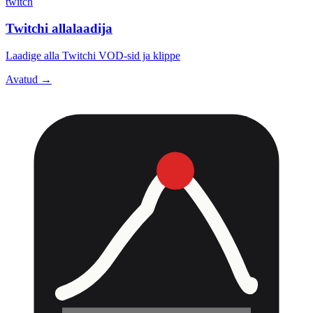
twitch
Twitchi allalaadija
Laadige alla Twitchi VOD-sid ja klippe
Avatud →