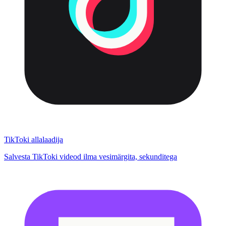
TikToki allalaadija
Salvesta TikToki videod ilma vesimärgita, sekunditega