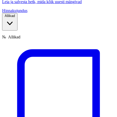
Leia ja salvesta hetk, mida kõik uuesti mängivad
Hinnakujundus
Allikad
№
Allikad