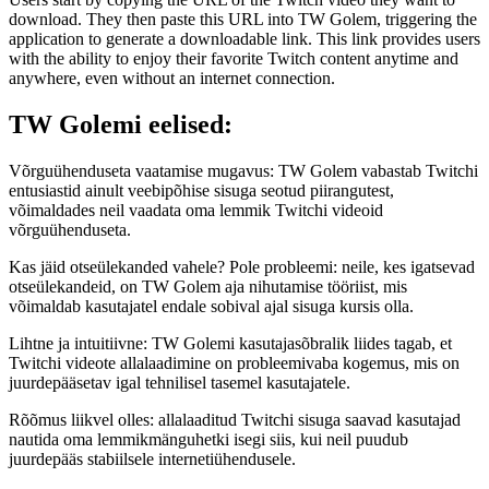
download. They then paste this URL into TW Golem, triggering the
application to generate a downloadable link. This link provides users
with the ability to enjoy their favorite Twitch content anytime and
anywhere, even without an internet connection.
TW Golemi eelised:
Võrguühenduseta vaatamise mugavus: TW Golem vabastab Twitchi
entusiastid ainult veebipõhise sisuga seotud piirangutest,
võimaldades neil vaadata oma lemmik Twitchi videoid
võrguühenduseta.
Kas jäid otseülekanded vahele? Pole probleemi: neile, kes igatsevad
otseülekandeid, on TW Golem aja nihutamise tööriist, mis
võimaldab kasutajatel endale sobival ajal sisuga kursis olla.
Lihtne ja intuitiivne: TW Golemi kasutajasõbralik liides tagab, et
Twitchi videote allalaadimine on probleemivaba kogemus, mis on
juurdepääsetav igal tehnilisel tasemel kasutajatele.
Rõõmus liikvel olles: allalaaditud Twitchi sisuga saavad kasutajad
nautida oma lemmikmänguhetki isegi siis, kui neil puudub
juurdepääs stabiilsele internetiühendusele.