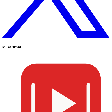
№
Tööriistad