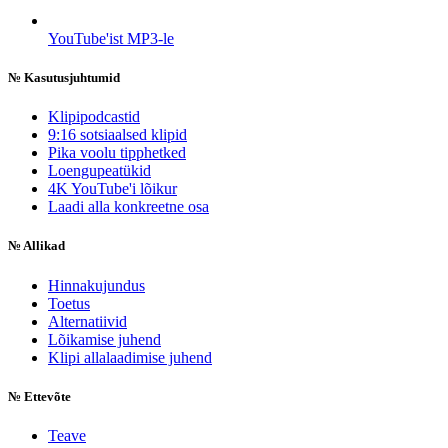
YouTube'ist MP3-le
№
Kasutusjuhtumid
Klipipodcastid
9:16 sotsiaalsed klipid
Pika voolu tipphetked
Loengupeatükid
4K YouTube'i lõikur
Laadi alla konkreetne osa
№
Allikad
Hinnakujundus
Toetus
Alternatiivid
Lõikamise juhend
Klipi allalaadimise juhend
№
Ettevõte
Teave