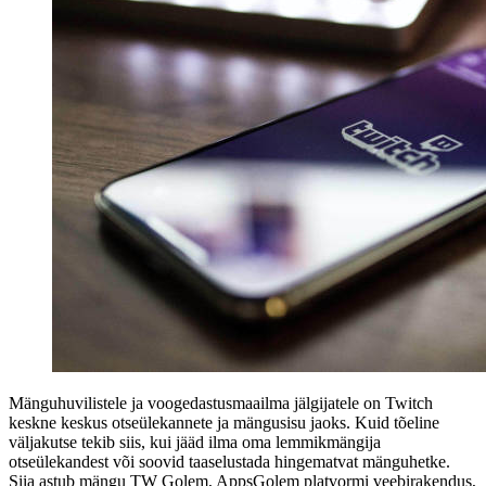
Mänguhuvilistele ja voogedastusmaailma jälgijatele on Twitch
keskne keskus otseülekannete ja mängusisu jaoks. Kuid tõeline
väljakutse tekib siis, kui jääd ilma oma lemmikmängija
otseülekandest või soovid taaselustada hingematvat mänguhetke.
Siia astub mängu TW Golem, AppsGolem platvormi veebirakendus,