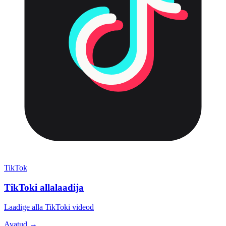
TikTok
TikToki allalaadija
Laadige alla TikToki videod
Avatud →