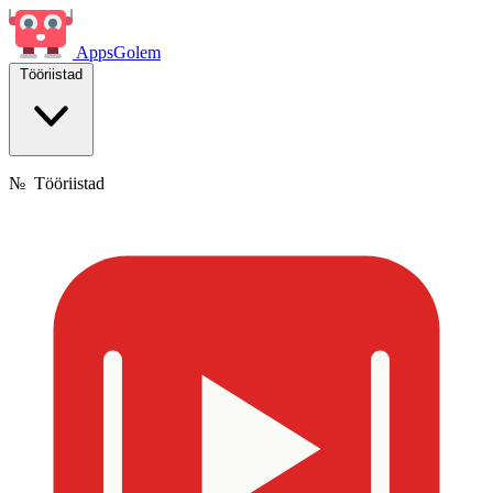
Apps
Golem
Tööriistad
№
Tööriistad