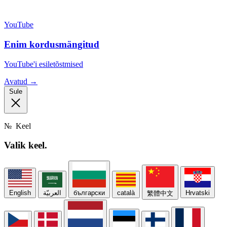
YouTube
Enim kordusmängitud
YouTube'i esiletõstmised
Avatud →
Sule
№
Keel
Valik
keel.
English
العربيّة
български
català
Hrvatski
繁體中文