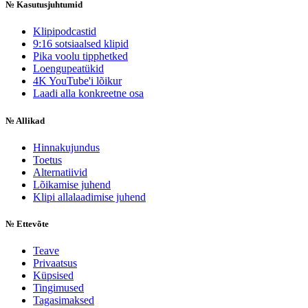
№
Kasutusjuhtumid
Klipipodcastid
9:16 sotsiaalsed klipid
Pika voolu tipphetked
Loengupeatükid
4K YouTube'i lõikur
Laadi alla konkreetne osa
№
Allikad
Hinnakujundus
Toetus
Alternatiivid
Lõikamise juhend
Klipi allalaadimise juhend
№
Ettevõte
Teave
Privaatsus
Küpsised
Tingimused
Tagasimaksed