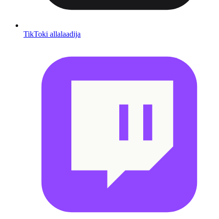
TikToki allalaadija