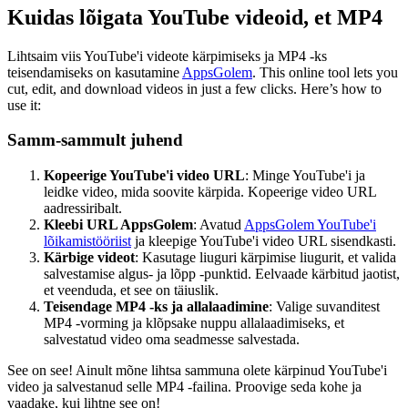
Kuidas lõigata YouTube videoid, et MP4
Lihtsaim viis YouTube'i videote kärpimiseks ja MP4 -ks
teisendamiseks on kasutamine
AppsGolem
. This online tool lets you
cut, edit, and download videos in just a few clicks. Here’s how to
use it:
Samm-sammult juhend
Kopeerige YouTube'i video URL
: Minge YouTube'i ja
leidke video, mida soovite kärpida. Kopeerige video URL
aadressiribalt.
Kleebi URL AppsGolem
: Avatud
AppsGolem YouTube'i
lõikamistööriist
ja kleepige YouTube'i video URL sisendkasti.
Kärbige videot
: Kasutage liuguri kärpimise liugurit, et valida
salvestamise algus- ja lõpp -punktid. Eelvaade kärbitud jaotist,
et veenduda, et see on täiuslik.
Teisendage MP4 -ks ja allalaadimine
: Valige suvanditest
MP4 -vorming ja klõpsake nuppu allalaadimiseks, et
salvestatud video oma seadmesse salvestada.
See on see! Ainult mõne lihtsa sammuna olete kärpinud YouTube'i
video ja salvestanud selle MP4 -failina. Proovige seda kohe ja
vaadake, kui lihtne see on!