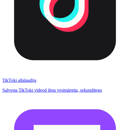
TikToki allalaadija
Salvesta TikToki videod ilma vesimärgita, sekunditega