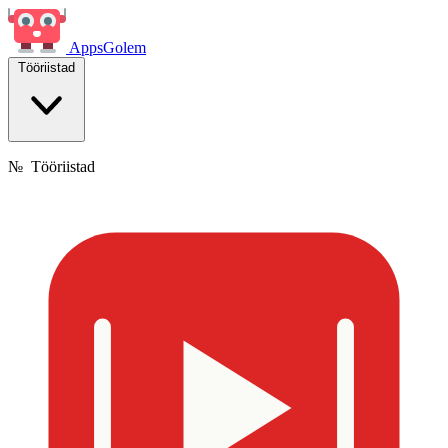
Apps
Golem
Tööriistad
№
Tööriistad