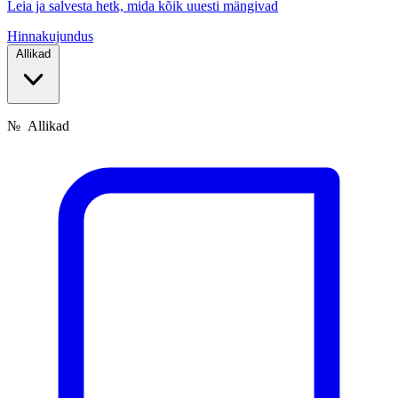
Leia ja salvesta hetk, mida kõik uuesti mängivad
Hinnakujundus
Allikad
№
Allikad