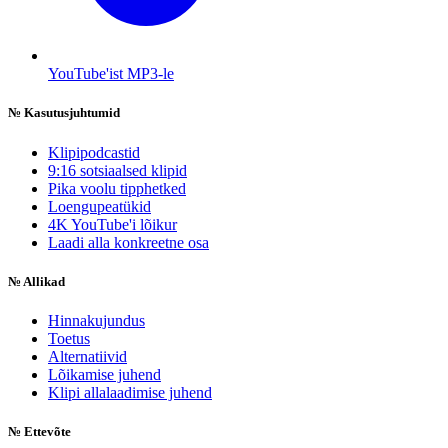
YouTube'ist MP3-le
№
Kasutusjuhtumid
Klipipodcastid
9:16 sotsiaalsed klipid
Pika voolu tipphetked
Loengupeatükid
4K YouTube'i lõikur
Laadi alla konkreetne osa
№
Allikad
Hinnakujundus
Toetus
Alternatiivid
Lõikamise juhend
Klipi allalaadimise juhend
№
Ettevõte