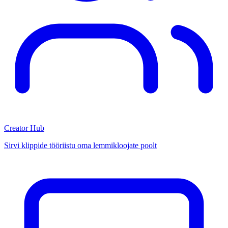
Creator Hub
Sirvi klippide tööriistu oma lemmikloojate poolt