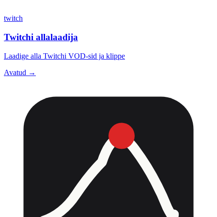
twitch
Twitchi allalaadija
Laadige alla Twitchi VOD-sid ja klippe
Avatud →