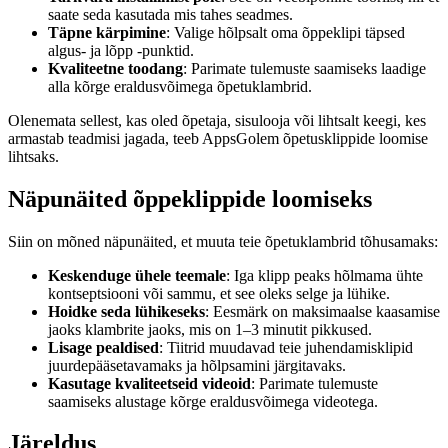
saate seda kasutada mis tahes seadmes.
Täpne kärpimine
: Valige hõlpsalt oma õppeklipi täpsed
algus- ja lõpp -punktid.
Kvaliteetne toodang
: Parimate tulemuste saamiseks laadige
alla kõrge eraldusvõimega õpetuklambrid.
Olenemata sellest, kas oled õpetaja, sisulooja või lihtsalt keegi, kes
armastab teadmisi jagada, teeb AppsGolem õpetusklippide loomise
lihtsaks.
Näpunäited õppeklippide loomiseks
Siin on mõned näpunäited, et muuta teie õpetuklambrid tõhusamaks:
Keskenduge ühele teemale
: Iga klipp peaks hõlmama ühte
kontseptsiooni või sammu, et see oleks selge ja lühike.
Hoidke seda lühikeseks
: Eesmärk on maksimaalse kaasamise
jaoks klambrite jaoks, mis on 1–3 minutit pikkused.
Lisage pealdised
: Tiitrid muudavad teie juhendamisklipid
juurdepääsetavamaks ja hõlpsamini järgitavaks.
Kasutage kvaliteetseid videoid
: Parimate tulemuste
saamiseks alustage kõrge eraldusvõimega videotega.
Järeldus