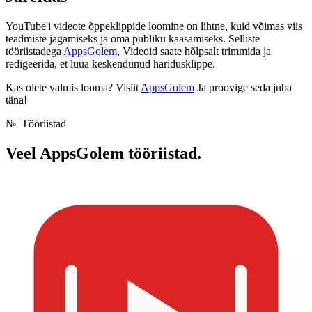
YouTube'i videote õppeklippide loomine on lihtne, kuid võimas viis
teadmiste jagamiseks ja oma publiku kaasamiseks. Selliste
tööriistadega
AppsGolem
, Videoid saate hõlpsalt trimmida ja
redigeerida, et luua keskendunud haridusklippe.
Kas olete valmis looma? Visiit
AppsGolem
Ja proovige seda juba
täna!
№
Tööriistad
Veel
AppsGolem tööriistad.