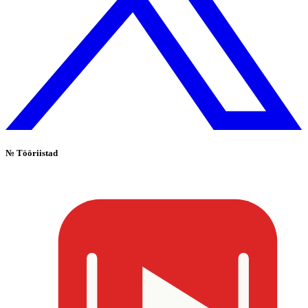
№
Tööriistad