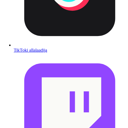
TikToki allalaadija