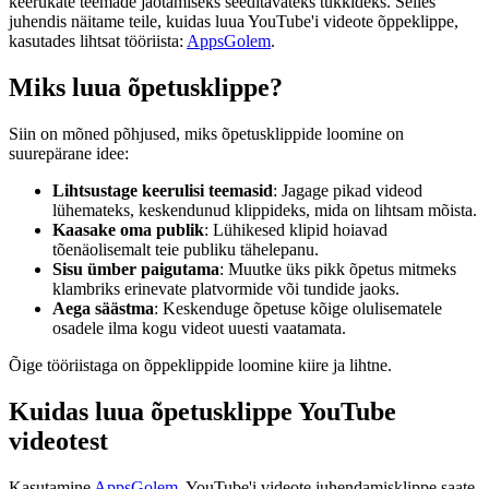
keerukate teemade jaotamiseks seeditavateks tükkideks. Selles
juhendis näitame teile, kuidas luua YouTube'i videote õppeklippe,
kasutades lihtsat tööriista:
AppsGolem
.
Miks luua õpetusklippe?
Siin on mõned põhjused, miks õpetusklippide loomine on
suurepärane idee:
Lihtsustage keerulisi teemasid
: Jagage pikad videod
lühemateks, keskendunud klippideks, mida on lihtsam mõista.
Kaasake oma publik
: Lühikesed klipid hoiavad
tõenäolisemalt teie publiku tähelepanu.
Sisu ümber paigutama
: Muutke üks pikk õpetus mitmeks
klambriks erinevate platvormide või tundide jaoks.
Aega säästma
: Keskenduge õpetuse kõige olulisematele
osadele ilma kogu videot uuesti vaatamata.
Õige tööriistaga on õppeklippide loomine kiire ja lihtne.
Kuidas luua õpetusklippe YouTube
videotest
Kasutamine
AppsGolem
, YouTube'i videote juhendamisklippe saate