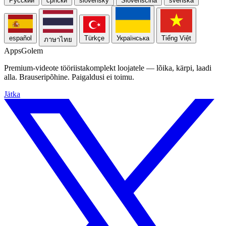
Русский
српски
slovensky
Slovenščina
svenska
español
Türkçe
Українська
Tiếng Việt
ภาษาไทย
Apps
Golem
Premium-videote tööriistakomplekt loojatele — lõika, kärpi, laadi
alla. Brauseripõhine. Paigaldusi ei toimu.
Jätka