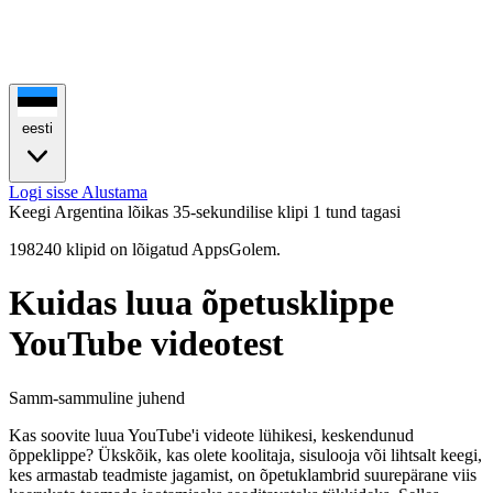
eesti
Logi sisse
Alustama
Keegi Argentina lõikas 35-sekundilise klipi
1 tund tagasi
198240 klipid on lõigatud AppsGolem.
Kuidas luua õpetusklippe
YouTube videotest
Samm-sammuline juhend
Kas soovite luua YouTube'i videote lühikesi, keskendunud
õppeklippe? Ükskõik, kas olete koolitaja, sisulooja või lihtsalt keegi,
kes armastab teadmiste jagamist, on õpetuklambrid suurepärane viis