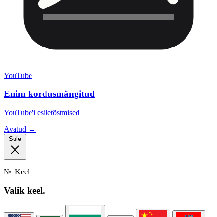
YouTube
Enim kordusmängitud
YouTube'i esiletõstmised
Avatud →
Sule
№
Keel
Valik
keel.