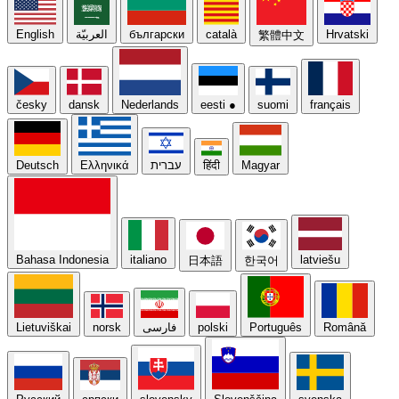
English
العربيّة
български
català
Hrvatski
繁體中文
česky
dansk
Nederlands
eesti
●
suomi
français
Deutsch
Ελληνικά
עברית
हिंदी
Magyar
Bahasa Indonesia
italiano
latviešu
日本語
한국어
Lietuviškai
norsk
فارسی
polski
Português
Română