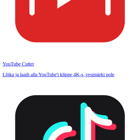
YouTube Cutter
Lõika ja laadi alla YouTube'i klippe 4K-s, vesimärki pole