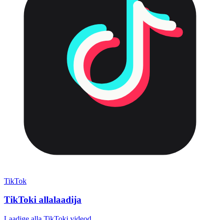
TikTok
TikToki allalaadija
Laadige alla TikToki videod