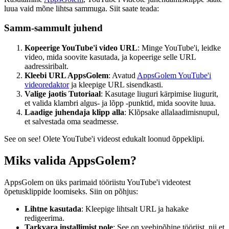
luua vaid mõne lihtsa sammuga. Siit saate teada:
Samm-sammult juhend
Kopeerige YouTube'i video URL
: Minge YouTube'i, leidke
video, mida soovite kasutada, ja kopeerige selle URL
aadressiribalt.
Kleebi URL AppsGolem
: Avatud
AppsGolem YouTube'i
videoredaktor
ja kleepige URL sisendkasti.
Valige jaotis Tutoriaal
: Kasutage liuguri kärpimise liugurit,
et valida klambri algus- ja lõpp -punktid, mida soovite luua.
Laadige juhendaja klipp alla
: Klõpsake allalaadimisnupul,
et salvestada oma seadmesse.
See on see! Olete YouTube'i videost edukalt loonud õppeklipi.
Miks valida AppsGolem?
AppsGolem on üks parimaid tööriistu YouTube'i videotest
õpetusklippide loomiseks. Siin on põhjus:
Lihtne kasutada
: Kleepige lihtsalt URL ja hakake
redigeerima.
Tarkvara installimist pole
: See on veebipõhine tööriist, nii et