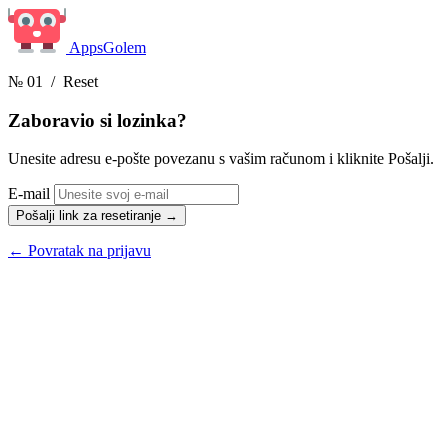
Apps
Golem
№ 01
/ Reset
Zaboravio si
lozinka?
Unesite adresu e-pošte povezanu s vašim računom i kliknite Pošalji.
E-mail
Pošalji link za resetiranje
→
← Povratak na prijavu